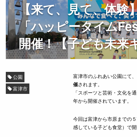
【来て、見て、体験
「ハッピータイムFes
開催！【子ども未来
富津市のふれあい公園にて、
公園
催
されます。
富津市
「スポーツと芸術・文化を通
年から開催されています。
今回は富津から市原までの５
感している子ども食堂）で開