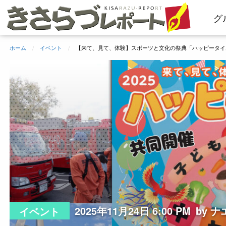
コ
グ
ン
テ
ン
ホーム
イベント
【来て、見て、体験】スポーツと文化の祭典「ハッピータイムF
ツ
へ
ス
キ
ッ
プ
2025年11月24日 6:00 PM
by ナ
イベント