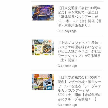
【日東交通株式会社100周年
記念】涼を求めて一泊二日
「草津温泉バスツアー」が
8/6（木）～7（金）開催【君
津・木更津発着あり】
21 days ago
【上総プロジェクト】美味し
いジビエ料理を味わいながら
ジビエの魅力を学ぶ「ジビエ
ワークショップ」が7月25日
（土）開催！
a month ago
【日東交通株式会社100周年
記念】マザー牧場・鴨川シー
ワールドを巡る「シープ＆オ
ルカ バスツアー」が
8/29（土）開催【未成年者の
みのグループも歓迎！！】
a month ago