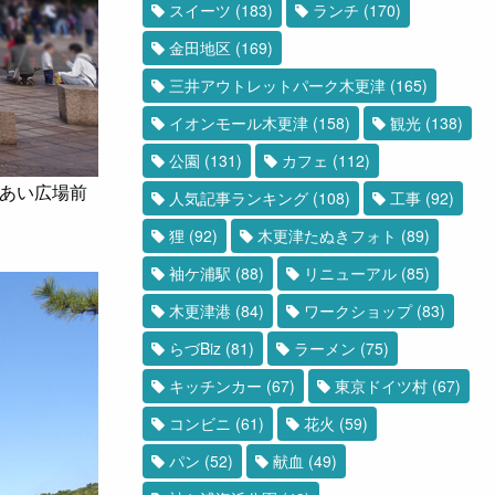
スイーツ
(183)
ランチ
(170)
金田地区
(169)
三井アウトレットパーク木更津
(165)
イオンモール木更津
(158)
観光
(138)
公園
(131)
カフェ
(112)
あい広場前
人気記事ランキング
(108)
工事
(92)
狸
(92)
木更津たぬきフォト
(89)
袖ケ浦駅
(88)
リニューアル
(85)
木更津港
(84)
ワークショップ
(83)
らづBiz
(81)
ラーメン
(75)
キッチンカー
(67)
東京ドイツ村
(67)
コンビニ
(61)
花火
(59)
パン
(52)
献血
(49)