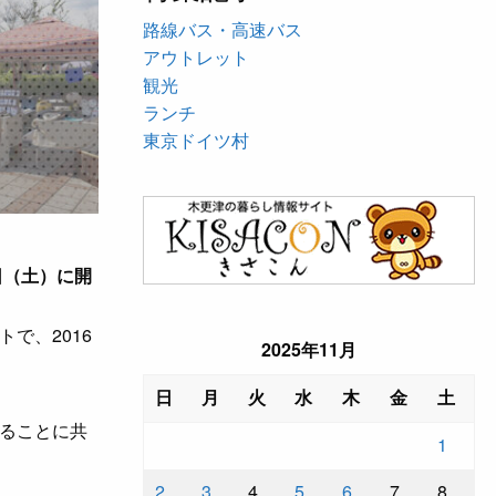
路線バス・高速バス
アウトレット
）
観光
ランチ
東京ドイツ村
9日（土）に開
で、2016
2025年11月
日
月
火
水
木
金
土
ることに共
1
2
3
4
5
6
7
8