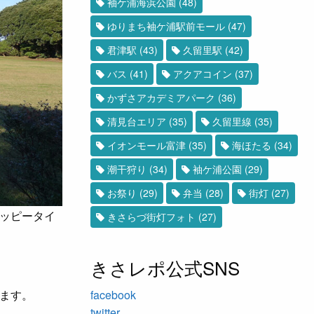
袖ケ浦海浜公園
(48)
ゆりまち袖ケ浦駅前モール
(47)
君津駅
(43)
久留里駅
(42)
バス
(41)
アクアコイン
(37)
かずさアカデミアパーク
(36)
清見台エリア
(35)
久留里線
(35)
イオンモール富津
(35)
海ほたる
(34)
潮干狩り
(34)
袖ケ浦公園
(29)
お祭り
(29)
弁当
(28)
街灯
(27)
ッピータイ
きさらづ街灯フォト
(27)
きさレポ公式SNS
facebook
ます。
twitter