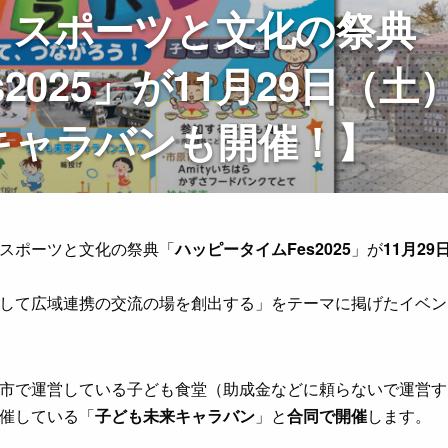
】スポーツと文化の祭典
2025」が11月29日（土
キャラバンも開催！】
スポーツと文化の祭典「
ハッピータイムFes2025
」が
11月2
して広域連携の交流の場を創出する」をテーマに掲げたイベント
市で運営している子ども食堂（助成金などに頼らないで運営す
催している「
子ども未来キャラバン
」と
合同で開催
します。