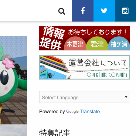
検
facebook
twitter
in
索
Powered by
Translate
特集記事