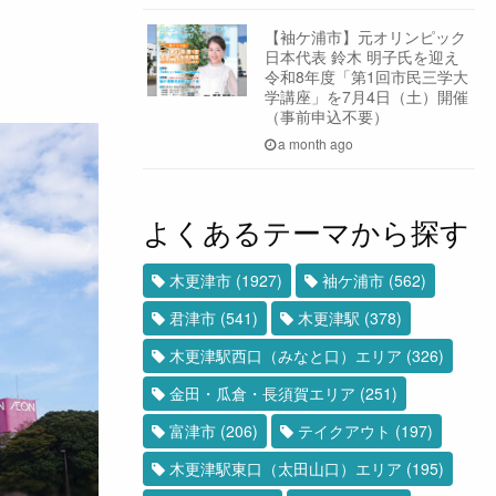
【袖ケ浦市】元オリンピック
日本代表 鈴木 明子氏を迎え
令和8年度「第1回市民三学大
学講座」を7月4日（土）開催
（事前申込不要）
a month ago
よくあるテーマから探す
木更津市
(1927)
袖ケ浦市
(562)
君津市
(541)
木更津駅
(378)
木更津駅西口（みなと口）エリア
(326)
金田・瓜倉・長須賀エリア
(251)
富津市
(206)
テイクアウト
(197)
木更津駅東口（太田山口）エリア
(195)