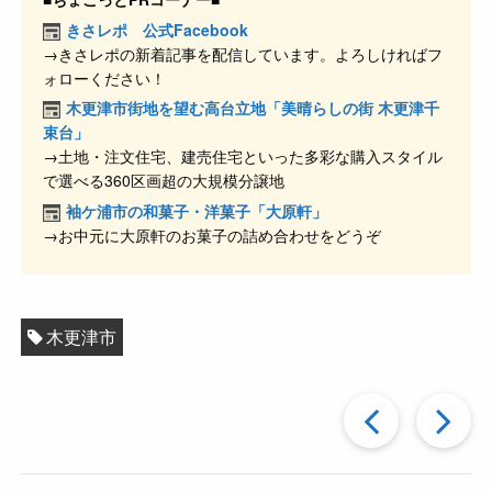
e
n
et
きさレポ 公式Facebook
→きさレポの新着記事を配信しています。よろしければフ
b
a
ォローください！
o
木更津市街地を望む高台立地「美晴らしの街 木更津千
o
束台」
→土地・注文住宅、建売住宅といった多彩な購入スタイル
k
で選べる360区画超の大規模分譲地
袖ケ浦市の和菓子・洋菓子「大原軒」
→お中元に大原軒のお菓子の詰め合わせをどうぞ
木更津市
過
去