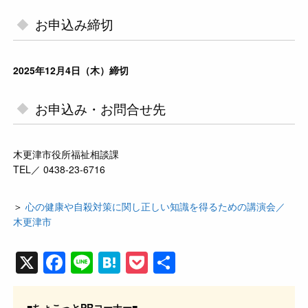
お申込み締切
2025年12月4日（木）締切
お申込み・お問合せ先
木更津市役所福祉相談課
TEL／ 0438-23-6716
＞
心の健康や自殺対策に関し正しい知識を得るための講演会／
木更津市
X
F
Li
H
P
共
a
n
at
o
有
c
e
e
ck
■ちょこっとPRコーナー■