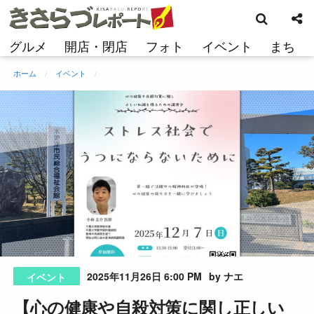
検
コ
索
ン
テ
グルメ
開店・閉店
フォト
イベント
まち
ン
ツ
ホーム
イベント
へ
ス
キ
ッ
プ
2025年11月26日 6:00 PM
by ナエ
イベント
【心の健康や自殺対策に関し正しい