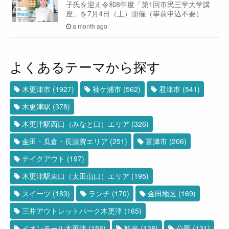
子氏を迎え令和8年度「第1回市民三学大学講
座」を7月4日（土）開催（事前申込不要）
a month ago
よくあるテーマから探す
木更津市
(1927)
袖ケ浦市
(562)
君津市
(541)
木更津駅
(378)
木更津駅西口（みなと口）エリア
(326)
金田・瓜倉・長須賀エリア
(251)
富津市
(206)
テイクアウト
(197)
木更津駅東口（太田山口）エリア
(195)
スイーツ
(183)
ランチ
(170)
金田地区
(169)
三井アウトレットパーク木更津
(165)
イオンモール木更津
(158)
観光
(138)
公園
(131)