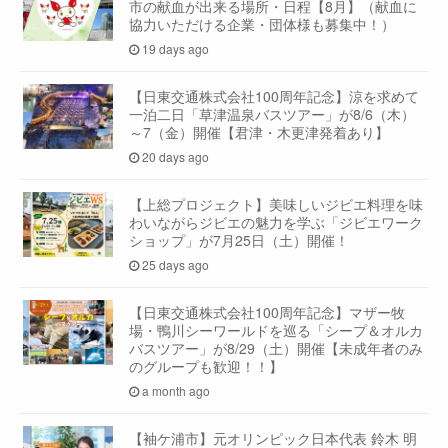
市の献血が出来る場所・日程【8月】（献血に
協力いただける企業・団体様も募集中！）
19 days ago
【日東交通株式会社100周年記念】涼を求めて
一泊二日「草津温泉バスツアー」が8/6（木）
～7（金）開催【君津・木更津発着あり】
20 days ago
【上総プロジェクト】美味しいジビエ料理を味
わいながらジビエの魅力を学ぶ「ジビエワーク
ショップ」が7月25日（土）開催！
25 days ago
【日東交通株式会社100周年記念】マザー牧
場・鴨川シーワールドを巡る「シープ＆オルカ
バスツアー」が8/29（土）開催【未成年者のみ
のグループも歓迎！！】
a month ago
【袖ケ浦市】元オリンピック日本代表 鈴木 明