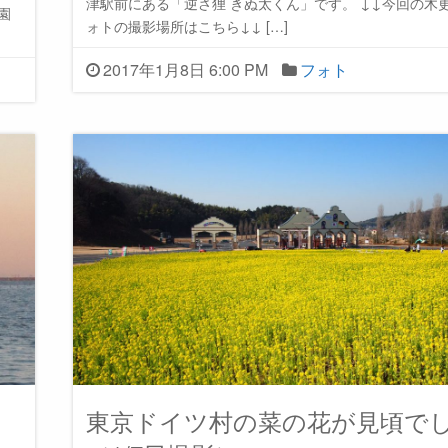
津駅前にある「逆さ狸 きぬ太くん」です。 ↓↓今回の木
祇園
ォトの撮影場所はこちら↓↓ […]
2017年1月8日 6:00 PM
フォト
東京ドイツ村の菜の花が見頃で