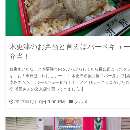
木更津のお弁当と言えばバーベキュ
弁当！
お腹すいたなーと木更津市内をぶらぶらしてたら目に留まったタ
キ…お！今日はコレにしよー！！ 木更津名物弁当『バー弁』でお
染みの ＼＼ バーベキュー弁当！！ ／／ ひょっこり見かけた吟
亭 浜屋さんの文京店で買ってきまし […]
2017年1月10日 9:00 PM
グルメ