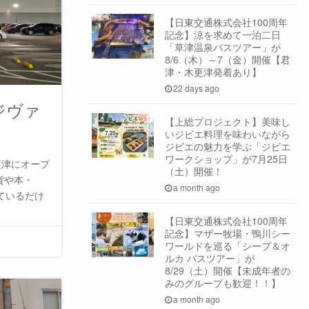
【日東交通株式会社100周年
記念】涼を求めて一泊二日
「草津温泉バスツアー」が
8/6（木）～7（金）開催【君
津・木更津発着あり】
22 days ago
ジヴァ
【上総プロジェクト】美味し
いジビエ料理を味わいながら
ジビエの魅力を学ぶ「ジビエ
ワークショップ」が7月25日
更津にオープ
（土）開催！
貨や本・
a month ago
ているだけ
【日東交通株式会社100周年
記念】マザー牧場・鴨川シー
ワールドを巡る「シープ＆オ
ルカ バスツアー」が
8/29（土）開催【未成年者の
みのグループも歓迎！！】
a month ago