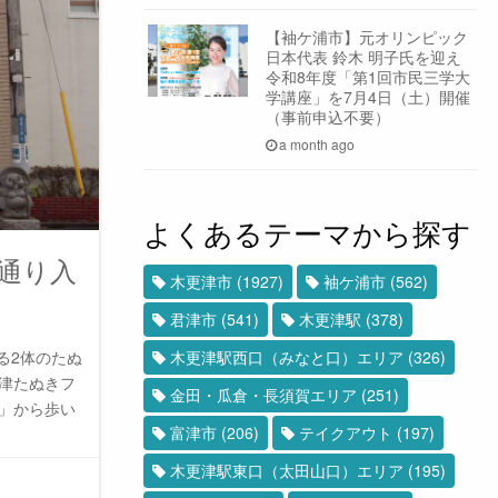
【袖ケ浦市】元オリンピック
日本代表 鈴木 明子氏を迎え
令和8年度「第1回市民三学大
学講座」を7月4日（土）開催
（事前申込不要）
a month ago
よくあるテーマから探す
通り入
木更津市
(1927)
袖ケ浦市
(562)
君津市
(541)
木更津駅
(378)
る2体のたぬ
木更津駅西口（みなと口）エリア
(326)
更津たぬきフ
金田・瓜倉・長須賀エリア
(251)
ん」から歩い
富津市
(206)
テイクアウト
(197)
木更津駅東口（太田山口）エリア
(195)