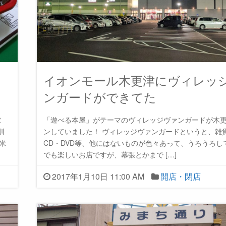
ー
イオンモール木更津にヴィレッ
ンガードができてた
ヌ
「遊べる本屋」がテーマのヴィレッジヴァンガードが木
馴
ンしていました！ ヴィレッジヴァンガードというと、雑
米
CD・DVD等、他にはないものが色々あって、うろうろし
でも楽しいお店ですが、幕張とかまで […]
2017年1月10日 11:00 AM
開店・閉店