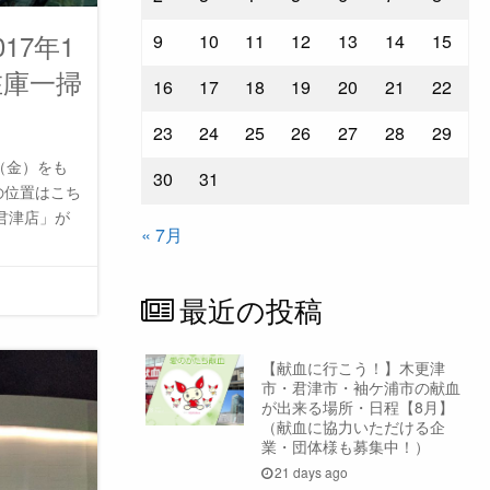
17年1
9
10
11
12
13
14
15
在庫一掃
16
17
18
19
20
21
22
23
24
25
26
27
28
29
（金）をも
30
31
の位置はこち
君津店」が
« 7月
最近の投稿
【献血に行こう！】木更津
市・君津市・袖ケ浦市の献血
が出来る場所・日程【8月】
（献血に協力いただける企
業・団体様も募集中！）
21 days ago