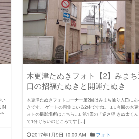
っ
木更津たぬきフォト【2】みまち
口の招福たぬきと開運たぬき
歩い
木更津たぬきフォトコーナー第2回はみまち通り入口にあ
IN
きです。 ゲートの両側にいる2体ですね。 ↓↓今回の木
ご当
ォトの撮影場所はこちら↓↓ 第1回の「逆さ狸 きぬ太く
て1分ぐらいのところです […]
2017年1月9日 10:00 AM
フォト