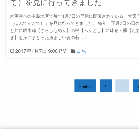
て）を見に行ってきました
木更津市の中島地区で毎年1月7日の早朝に開催されている「梵天
（ぼんでんたて）」を見に行ってきました。 毎年，正月7日の日
と共に晒木綿【さらしもめん】の褌【ふんどし】に鉢巻・襷【た
き】を身にまとった勇ましい姿の若 […]
2017年1月7日 9:00 PM
まち
« 前へ
1
…