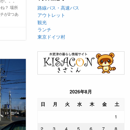
のが。。。
路線バス・高速バス
ね？ 場所
チが2つあ
アウトレット
観光
ランチ
東京ドイツ村
2026年8月
日
月
火
水
木
金
土
1
2
3
4
5
6
7
8