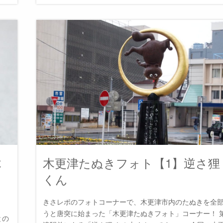
木
木更津たぬきフォト【1】逆さ狸
くん
きさレポのフォトコーナーで、木更津市内のたぬきを全
うと唐突に始まった「木更津たぬきフォト」コーナー！ 
との