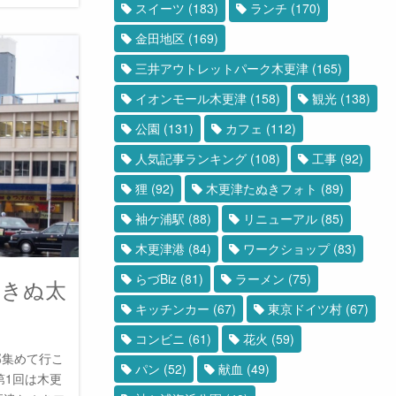
スイーツ
(183)
ランチ
(170)
金田地区
(169)
三井アウトレットパーク木更津
(165)
イオンモール木更津
(158)
観光
(138)
公園
(131)
カフェ
(112)
人気記事ランキング
(108)
工事
(92)
狸
(92)
木更津たぬきフォト
(89)
袖ケ浦駅
(88)
リニューアル
(85)
木更津港
(84)
ワークショップ
(83)
らづBiz
(81)
ラーメン
(75)
 きぬ太
キッチンカー
(67)
東京ドイツ村
(67)
コンビニ
(61)
花火
(59)
部集めて行こ
パン
(52)
献血
(49)
第1回は木更