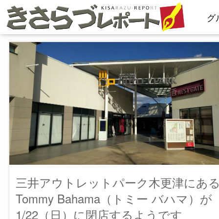
コ
グ
ン
テ
ン
ツ
へ
ス
キ
ッ
プ
三井アウトレットパーク木更津にあ
Tommy Bahama（トミー バハマ）が
1/22（日）に閉店するようです