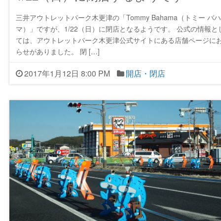
三井アウトレットパーク木更津の「Tommy Bahama（トミー バハ
マ）」ですが、1/22（日）に閉店となるようです。 公式の情報と
ては、アウトレットパーク木更津公式サイトにある店舗ページに
らせがありました。 閉 […]
2017年1月12日 8:00 PM
開店・閉店