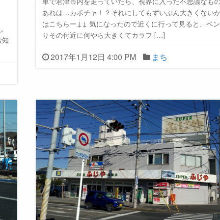
車で君津市内を走っていたら、視界に入った不思議なも
あれは…カボチャ！？それにしてもずいぶん大きくないか
はこちらー↓↓ 気になったので近くに行って見ると、ベン
し
りその付近に何やら大きくてカラフ […]
お知
2017年1月12日 4:00 PM
まち