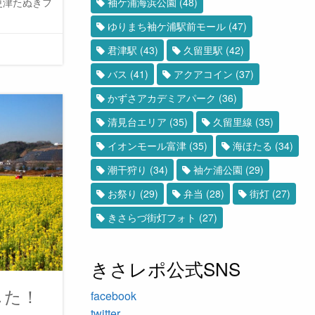
更津たぬきフ
袖ケ浦海浜公園
(48)
ゆりまち袖ケ浦駅前モール
(47)
君津駅
(43)
久留里駅
(42)
バス
(41)
アクアコイン
(37)
かずさアカデミアパーク
(36)
清見台エリア
(35)
久留里線
(35)
イオンモール富津
(35)
海ほたる
(34)
潮干狩り
(34)
袖ケ浦公園
(29)
お祭り
(29)
弁当
(28)
街灯
(27)
きさらづ街灯フォト
(27)
きさレポ公式SNS
した！
facebook
twitter