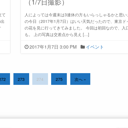
（1/7日撮影）
立て
人によっては今週末は3連休の方もいらっしゃるかと思い
の出
の今日（2017年1月7日）はいい天気だったので、東京ド
す
の花を見に行ってきてみました。 今回は初回なので、入
も。 上の写真は交差点から見え […]
2017年1月7日 3:00 PM
イベント
272
273
274
275
次へ »