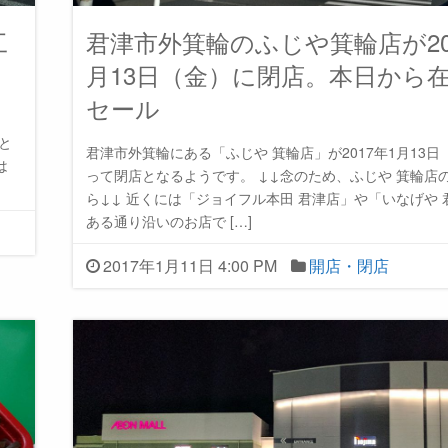
工
君津市外箕輪のふじや箕輪店が20
月13日（金）に閉店。本日から
セール
と
君津市外箕輪にある「ふじや 箕輪店」が2017年1月13日
は
って閉店となるようです。 ↓↓念のため、ふじや 箕輪店
ら↓↓ 近くには「ジョイフル本田 君津店」や「いなげや 
ある通り沿いのお店で […]
2017年1月11日 4:00 PM
開店・閉店