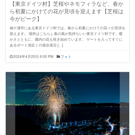
【東京ドイツ村】芝桜やネモフィラなど、春か
ら初夏にかけての花が見頃を迎えます【芝桜は
今がピーク】
袖ケ浦市にある東京ドイツ村では、春から初夏にかけての花々が見頃を
迎えます。 場所はこちら↓ 春の風が気持ちいい東京ドイツ村です。暖
かさとともに、園内の花も咲き始めています。 ゲートを入ってすぐに
あるボート池近くの遊歩道沿 […]
2024年4月20日 6:00 PM
フォト