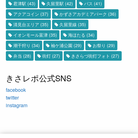
君津駅
(43)
久留里駅
(42)
バス
(41)
アクアコイン
(37)
かずさアカデミアパーク
(36)
清見台エリア
(35)
久留里線
(35)
イオンモール富津
(35)
海ほたる
(34)
潮干狩り
(34)
袖ケ浦公園
(29)
お祭り
(29)
弁当
(28)
街灯
(27)
きさらづ街灯フォト
(27)
きさレポ公式SNS
facebook
twitter
instagram