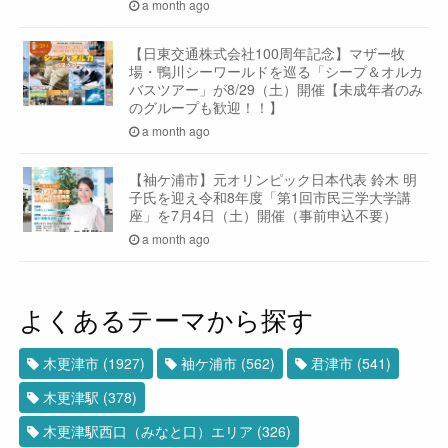
a month ago
【日東交通株式会社100周年記念】マザー牧
場・鴨川シーワールドを巡る「シープ＆オルカ
バスツアー」が8/29（土）開催【未成年者のみ
のグループも歓迎！！】
a month ago
【袖ケ浦市】元オリンピック日本代表 鈴木 明
子氏を迎え令和8年度「第1回市民三学大学講
座」を7月4日（土）開催（事前申込不要）
a month ago
よくあるテーマから探す
木更津市
(1927)
袖ケ浦市
(562)
君津市
(541)
木更津駅
(378)
木更津駅西口（みなと口）エリア
(326)