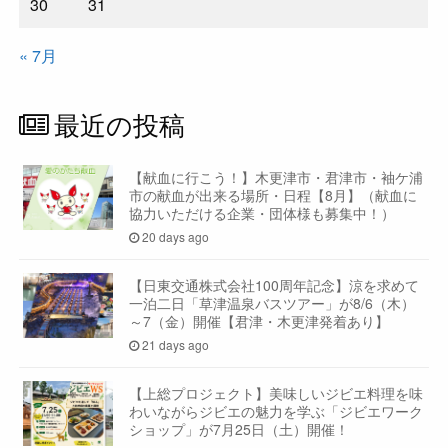
30
31
« 7月
最近の投稿
【献血に行こう！】木更津市・君津市・袖ケ浦
市の献血が出来る場所・日程【8月】（献血に
協力いただける企業・団体様も募集中！）
20 days ago
【日東交通株式会社100周年記念】涼を求めて
一泊二日「草津温泉バスツアー」が8/6（木）
～7（金）開催【君津・木更津発着あり】
21 days ago
【上総プロジェクト】美味しいジビエ料理を味
わいながらジビエの魅力を学ぶ「ジビエワーク
ショップ」が7月25日（土）開催！