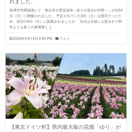
れました。
富津市竹岡漁港にて「東日本大震災追悼～祈りの花火in竹岡～」が3月9
日（日）に開催されました。 予定されていた8日（土）は雨天だったた
め、翌日の9日（日）に延期されましたが、 当日は天候にも恵まれて昨
年よりも多くの来場者 […]
2025年3月14日 6:00 PM
フォト
【東京ドイツ村】県内最大級の花畑「ゆり」が