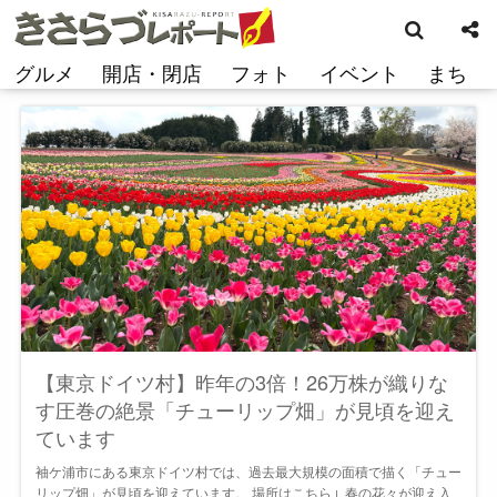
検
コ
索
ン
テ
グルメ
開店・閉店
フォト
イベント
まち
ン
ツ
へ
ス
キ
ッ
プ
【東京ドイツ村】昨年の3倍！26万株が織りな
す圧巻の絶景「チューリップ畑」が見頃を迎え
ています
袖ケ浦市にある東京ドイツ村では、過去最大規模の面積で描く「チュー
リップ畑」が見頃を迎えています。 場所はこちら↓ 春の花々が迎え入