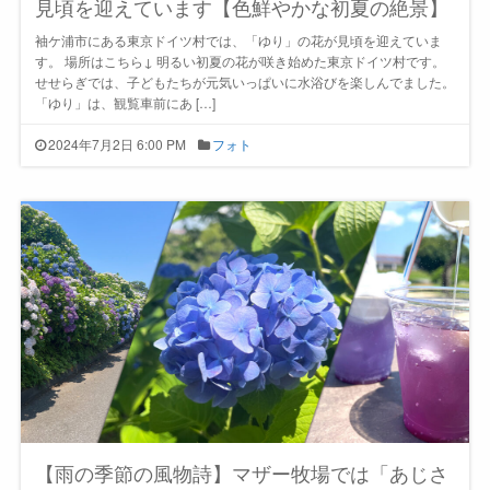
見頃を迎えています【色鮮やかな初夏の絶景】
袖ケ浦市にある東京ドイツ村では、「ゆり」の花が見頃を迎えていま
す。 場所はこちら↓ 明るい初夏の花が咲き始めた東京ドイツ村です。
せせらぎでは、子どもたちが元気いっぱいに水浴びを楽しんでました。
「ゆり」は、観覧車前にあ […]
2024年7月2日 6:00 PM
フォト
【雨の季節の風物詩】マザー牧場では「あじさ