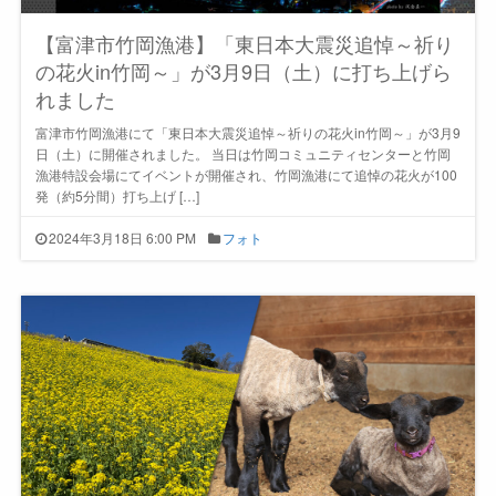
【富津市竹岡漁港】「東日本大震災追悼～祈り
の花火in竹岡～」が3月9日（土）に打ち上げら
れました
富津市竹岡漁港にて「東日本大震災追悼～祈りの花火in竹岡～」が3月9
日（土）に開催されました。 当日は竹岡コミュニティセンターと竹岡
漁港特設会場にてイベントが開催され、竹岡漁港にて追悼の花火が100
発（約5分間）打ち上げ […]
2024年3月18日 6:00 PM
フォト