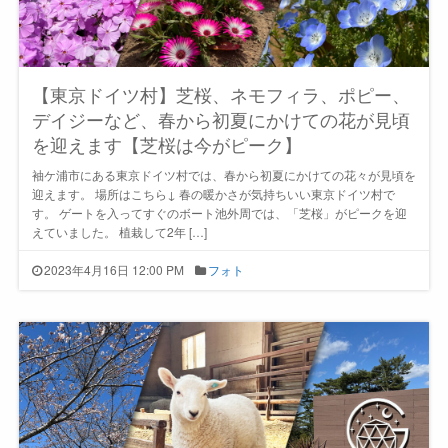
【東京ドイツ村】芝桜、ネモフィラ、ポピー、
デイジーなど、春から初夏にかけての花が見頃
を迎えます【芝桜は今がピーク】
袖ケ浦市にある東京ドイツ村では、春から初夏にかけての花々が見頃を
迎えます。 場所はこちら↓ 春の暖かさが気持ちいい東京ドイツ村で
す。 ゲートを入ってすぐのボート池外周では、「芝桜」がピークを迎
えていました。 植栽して2年 […]
2023年4月16日 12:00 PM
フォト