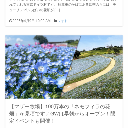
れてくれる東京ドイツ村です。 観覧車のそばにある四季の丘には、チ
ューリップいっぱいの花畑が […]
2026年4月9日 10:00 AM
フォト
【マザー牧場】100万本の「ネモフィラの花
畑」が見頃です／GWは早朝からオープン！限
定イベントも開催！