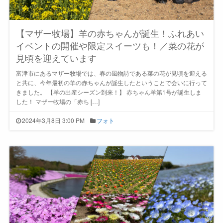
【マザー牧場】羊の赤ちゃんが誕生！ふれあい
イベントの開催や限定スイーツも！／菜の花が
見頃を迎えています
富津市にあるマザー牧場では、春の風物詩である菜の花が見頃を迎える
と共に、今年最初の羊の赤ちゃんが誕生したということで会いに行って
きました。 【羊の出産シーズン到来！】 赤ちゃん羊第1号が誕生しま
した！ マザー牧場の「赤ち […]
2024年3月8日 3:00 PM
フォト