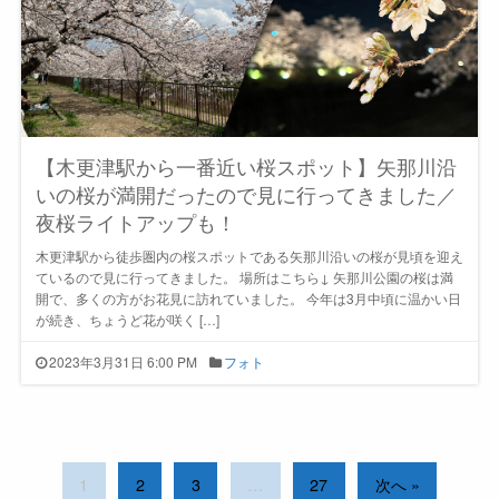
【木更津駅から一番近い桜スポット】矢那川沿
いの桜が満開だったので見に行ってきました／
夜桜ライトアップも！
木更津駅から徒歩圏内の桜スポットである矢那川沿いの桜が見頃を迎え
ているので見に行ってきました。 場所はこちら↓ 矢那川公園の桜は満
開で、多くの方がお花見に訪れていました。 今年は3月中頃に温かい日
が続き、ちょうど花が咲く […]
2023年3月31日 6:00 PM
フォト
1
2
3
…
27
次へ »