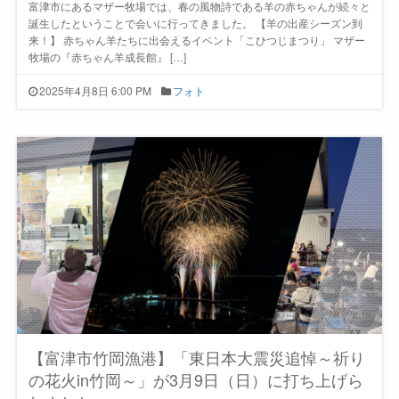
富津市にあるマザー牧場では、春の風物詩である羊の赤ちゃんが続々と
誕生したということで会いに行ってきました。 【羊の出産シーズン到
来！】 赤ちゃん羊たちに出会えるイベント「こひつじまつり」 マザー
牧場の『赤ちゃん羊成長館』 […]
2025年4月8日 6:00 PM
フォト
【富津市竹岡漁港】「東日本大震災追悼～祈り
の花火in竹岡～」が3月9日（日）に打ち上げら