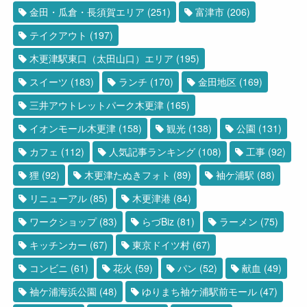
金田・瓜倉・長須賀エリア
(251)
富津市
(206)
テイクアウト
(197)
木更津駅東口（太田山口）エリア
(195)
スイーツ
(183)
ランチ
(170)
金田地区
(169)
三井アウトレットパーク木更津
(165)
イオンモール木更津
(158)
観光
(138)
公園
(131)
カフェ
(112)
人気記事ランキング
(108)
工事
(92)
狸
(92)
木更津たぬきフォト
(89)
袖ケ浦駅
(88)
リニューアル
(85)
木更津港
(84)
ワークショップ
(83)
らづBiz
(81)
ラーメン
(75)
キッチンカー
(67)
東京ドイツ村
(67)
コンビニ
(61)
花火
(59)
パン
(52)
献血
(49)
袖ケ浦海浜公園
(48)
ゆりまち袖ケ浦駅前モール
(47)