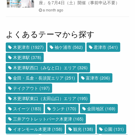
座」を7月4日（土）開催（事前申込不要）
a month ago
よくあるテーマから探す
木更津市
(1927)
袖ケ浦市
(562)
君津市
(541)
木更津駅
(378)
木更津駅西口（みなと口）エリア
(326)
金田・瓜倉・長須賀エリア
(251)
富津市
(206)
テイクアウト
(197)
木更津駅東口（太田山口）エリア
(195)
スイーツ
(183)
ランチ
(170)
金田地区
(169)
三井アウトレットパーク木更津
(165)
イオンモール木更津
(158)
観光
(138)
公園
(131)