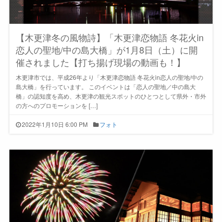
【木更津冬の風物詩】「木更津恋物語 冬花火in
恋人の聖地/中の島大橋」が1月8日（土）に開
催されました【打ち揚げ現場の動画も！】
木更津市では、平成26年より「木更津恋物語 冬花火in恋人の聖地/中の
島大橋」を行っています。 このイベントは「恋人の聖地／中の島大
橋」の認知度を高め、木更津の観光スポットのひとつとして県外・市外
の方へのプロモーションを […]
2022年1月10日 6:00 PM
フォト