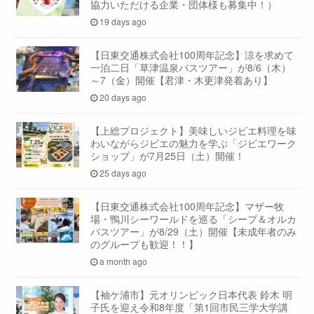
協力いただける企業・団体様も募集中！）
19 days ago
【日東交通株式会社100周年記念】涼を求めて
一泊二日「草津温泉バスツアー」が8/6（木）
～7（金）開催【君津・木更津発着あり】
20 days ago
【上総プロジェクト】美味しいジビエ料理を味
わいながらジビエの魅力を学ぶ「ジビエワーク
ショップ」が7月25日（土）開催！
25 days ago
【日東交通株式会社100周年記念】マザー牧
場・鴨川シーワールドを巡る「シープ＆オルカ
バスツアー」が8/29（土）開催【未成年者のみ
のグループも歓迎！！】
a month ago
【袖ケ浦市】元オリンピック日本代表 鈴木 明
子氏を迎え令和8年度「第1回市民三学大学講