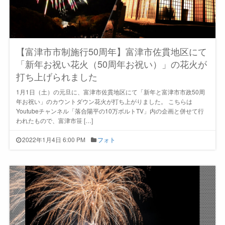
【富津市市制施行50周年】富津市佐貫地区にて
「新年お祝い花火（50周年お祝い）」の花火が
打ち上げられました
1月1日（土）の元旦に、富津市佐貫地区にて「新年と富津市市政50周
年お祝い」のカウントダウン花火が打ち上がりました。 こちらは
Youtubeチャンネル「落合陽平の10万ボルトTV」内の企画と併せて行
われたもので、富津市笹 […]
2022年1月4日 6:00 PM
フォト