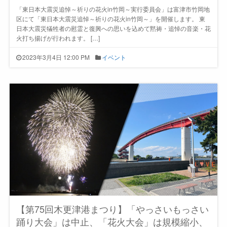
「東日本大震災追悼～祈りの花火in竹岡～実行委員会」は富津市竹岡地
区にて「東日本大震災追悼～祈りの花火in竹岡～」を開催します。 東
日本大震災犠牲者の慰霊と復興への思いを込めて黙祷・追悼の音楽・花
火打ち揚げが行われます。 […]
2023年3月4日 12:00 PM
イベント
【第75回木更津港まつり】「やっさいもっさい
踊り大会」は中止、「花火大会」は規模縮小、