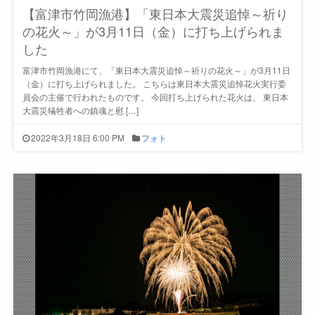
【富津市竹岡漁港】「東日本大震災追悼～祈り
の花火～」が3月11日（金）に打ち上げられま
した
富津市竹岡漁港にて、「東日本大震災追悼～祈りの花火～」が3月11日
（金）に打ち上げられました。 こちらは東日本大震災追悼花火実行委
員会の主催で行われたものです。 今回打ち上げられた花火は、 東日本
大震災犠牲者への鎮魂と慰 […]
2022年3月18日 6:00 PM
フォト