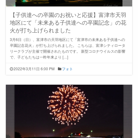
【子供達への卒園のお祝いと応援】富津市天羽
地区にて「未来ある子供達への卒園記念」の花
火が打ち上げられました
3月6日（日）、富津市の天羽地区にて「富津市の未来ある子供達への
卒園記念花火」が打ち上げられました。 こちらは、富津シティロータ
リークラブが主催で開催されたものです。 新型コロナウイルスの影響
で、子どもたちは一昨年来より […]
2022年3月11日 6:00 PM
フォト