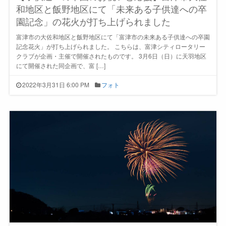
和地区と飯野地区にて「未来ある子供達への卒
園記念」の花火が打ち上げられました
富津市の大佐和地区と飯野地区にて「富津市の未来ある子供達への卒園
記念花火」が打ち上げられました。 こちらは、富津シティロータリー
クラブが企画・主催で開催されたものです。 3月6日（日）に天羽地区
にて開催された同企画で、富 […]
2022年3月31日 6:00 PM
フォト