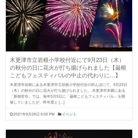
木更津市立岩根小学校付近にて9月23日（木）
の秋分の日に花火が打ち揚げられました【巌根
こどもフェスティバルの中止の代わりに…】
木更津市岩根にある木更津市立岩根小学校付近の田んぼにて、9月23日
（木）の秋分の日に花火が打ち揚げられました。 木更津市本郷にある
「新御堂寺」では、毎年5月5日に「巌根こどもフェスティバル」を開
催していましたが、昨年度と […]
2021年9月26日 6:00 PM
イベント