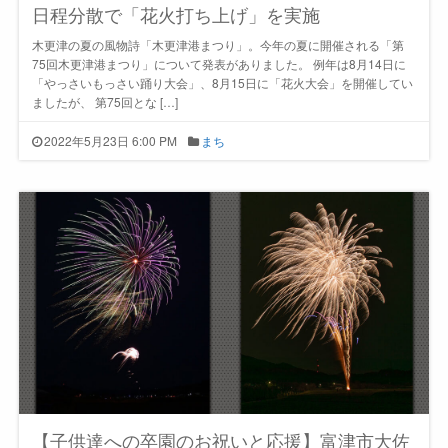
日程分散で「花火打ち上げ」を実施
木更津の夏の風物詩「木更津港まつり」。今年の夏に開催される「第
75回木更津港まつり」について発表がありました。 例年は8月14日に
「やっさいもっさい踊り大会」、8月15日に「花火大会」を開催してい
ましたが、 第75回とな […]
2022年5月23日 6:00 PM
まち
【子供達への卒園のお祝いと応援】富津市大佐