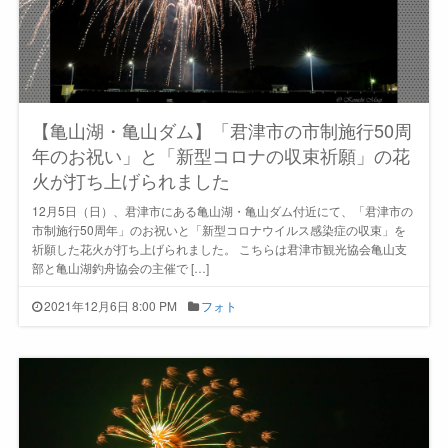
【亀山湖・亀山ダム】「君津市の市制施行50周
年のお祝い」と「新型コロナの収束祈願」の花
火が打ち上げられました
12月5日（日）、君津市にある亀山湖・亀山ダム付近にて、「君津市の
市制施行50周年」のお祝いと「新型コロナウイルス感染症の収束」を
祈願した花火が打ち上げられました。 こちらは君津市観光協会亀山支
部と亀山湖釣舟協会の主催で […]
2021年12月6日 8:00 PM
フォト