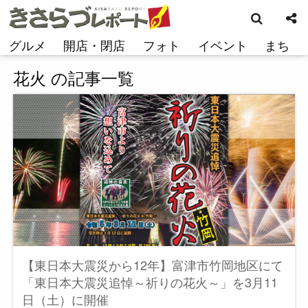
検
コ
索
ン
テ
グルメ
開店・閉店
フォト
イベント
まち
ン
ツ
花火 の記事一覧
へ
ス
キ
ッ
プ
【東日本大震災から12年】富津市竹岡地区にて
「東日本大震災追悼～祈りの花火～」を3月11
日（土）に開催