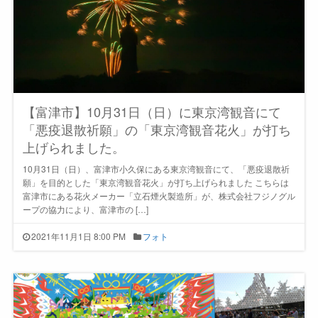
【富津市】10月31日（日）に東京湾観音にて
「悪疫退散祈願」の「東京湾観音花火」が打ち
上げられました。
10月31日（日）、富津市小久保にある東京湾観音にて、「悪疫退散祈
願」を目的とした「東京湾観音花火」が打ち上げられました こちらは
富津市にある花火メーカー「立石煙火製造所」が、株式会社フジノグル
ープの協力により、富津市の […]
2021年11月1日 8:00 PM
フォト