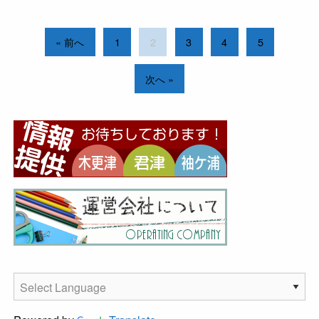
« 前へ
1
2
3
4
5
次へ »