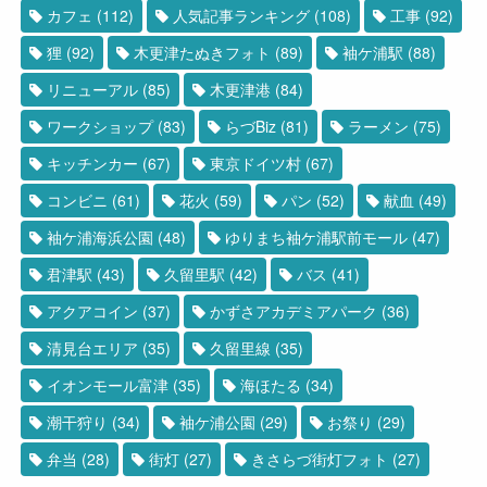
カフェ
(112)
人気記事ランキング
(108)
工事
(92)
狸
(92)
木更津たぬきフォト
(89)
袖ケ浦駅
(88)
リニューアル
(85)
木更津港
(84)
ワークショップ
(83)
らづBiz
(81)
ラーメン
(75)
キッチンカー
(67)
東京ドイツ村
(67)
コンビニ
(61)
花火
(59)
パン
(52)
献血
(49)
袖ケ浦海浜公園
(48)
ゆりまち袖ケ浦駅前モール
(47)
君津駅
(43)
久留里駅
(42)
バス
(41)
アクアコイン
(37)
かずさアカデミアパーク
(36)
清見台エリア
(35)
久留里線
(35)
イオンモール富津
(35)
海ほたる
(34)
潮干狩り
(34)
袖ケ浦公園
(29)
お祭り
(29)
弁当
(28)
街灯
(27)
きさらづ街灯フォト
(27)