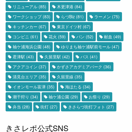
リニューアル
(85)
木更津港
(84)
ワークショップ
(83)
らづBiz
(81)
ラーメン
(75)
キッチンカー
(67)
東京ドイツ村
(67)
コンビニ
(61)
花火
(59)
パン
(52)
献血
(49)
袖ケ浦海浜公園
(48)
ゆりまち袖ケ浦駅前モール
(47)
君津駅
(43)
久留里駅
(42)
バス
(41)
アクアコイン
(37)
かずさアカデミアパーク
(36)
清見台エリア
(35)
久留里線
(35)
イオンモール富津
(35)
海ほたる
(34)
潮干狩り
(34)
袖ケ浦公園
(29)
お祭り
(29)
弁当
(28)
街灯
(27)
きさらづ街灯フォト
(27)
きさレポ公式SNS