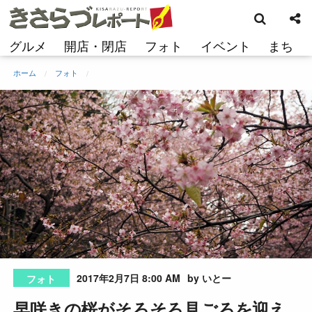
検
コ
索
ン
テ
グルメ
開店・閉店
フォト
イベント
まち
ン
ツ
ホーム
フォト
へ
ス
キ
ッ
プ
2017年2月7日 8:00 AM
by いとー
フォト
早咲きの桜がそろそろ見ごろを迎え