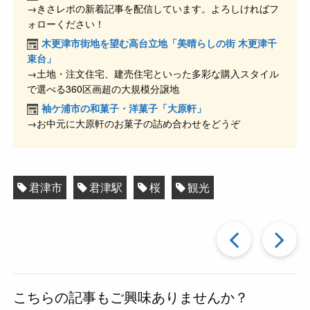
→きさレポの新着記事を配信しています。よろしければフ
b
a
ォローください！
o
木更津市街地を望む高台立地「美晴らしの街 木更津千
o
束台」
→土地・注文住宅、建売住宅といった多彩な購入スタイル
k
で選べる360区画超の大規模分譲地
袖ケ浦市の和菓子・洋菓子「大原軒」
→お中元に大原軒のお菓子の詰め合わせをどうぞ
君津市
君津駅
桜
観光
過
去
こちらの記事もご興味ありませんか？