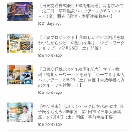
【日東交通株式会社100周年記念】涼を求めて
一泊二日「草津温泉バスツアー」が8/6（木）
～7（金）開催【君津・木更津発着あり】
21 days ago
【上総プロジェクト】美味しいジビエ料理を味
わいながらジビエの魅力を学ぶ「ジビエワーク
ショップ」が7月25日（土）開催！
a month ago
【日東交通株式会社100周年記念】マザー牧
場・鴨川シーワールドを巡る「シープ＆オルカ
バスツアー」が8/29（土）開催【未成年者のみ
のグループも歓迎！！】
a month ago
【袖ケ浦市】元オリンピック日本代表 鈴木 明
子氏を迎え令和8年度「第1回市民三学大学講
座」を7月4日（土）開催（事前申込不要）
a month ago