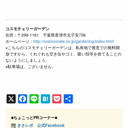
コスモチェリーガーデン
住所：〒299-1161 千葉県君津市北子安736
ホームページ：
http://cosmomate.co.jp/gardening/index.html
※こちらのコスモチェリーガーデンは、私有地で善意での無料開
放ですから、くれぐれも空き缶やゴミ、吸い殻等を捨てることの
ないようにしましょう。
※駐車場は、ございません。
X
F
Li
H
P
共
a
n
at
o
有
c
e
e
ck
■ちょこっとPRコーナー■
e
n
et
きさレポ 公式Facebook