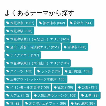
よくあるテーマから探す
木更津市
(1927)
袖ケ浦市
(562)
君津市
(541)
木更津駅
(378)
木更津駅西口（みなと口）エリア
(326)
金田・瓜倉・長須賀エリア
(251)
富津市
(206)
テイクアウト
(197)
木更津駅東口（太田山口）エリア
(195)
スイーツ
(183)
ランチ
(170)
金田地区
(169)
三井アウトレットパーク木更津
(165)
イオンモール木更津
(158)
観光
(138)
公園
(131)
カフェ
(112)
人気記事ランキング
(108)
工事
(92)
狸
(92)
木更津たぬきフォト
(89)
袖ケ浦駅
(88)