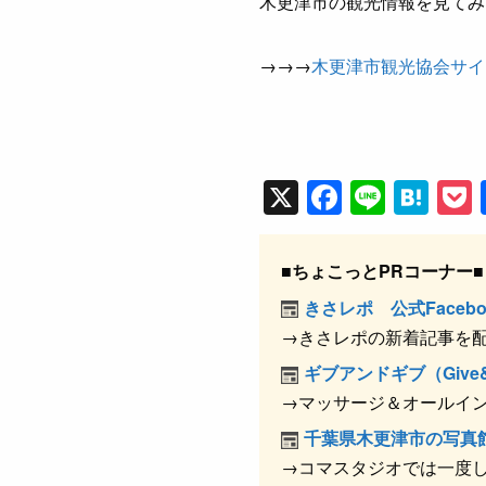
木更津市の観光情報を見てみ
→→→
木更津市観光協会サイ
X
F
Li
H
a
n
at
c
e
e
■ちょこっとPRコーナー■
e
n
きさレポ 公式Facebo
b
a
→きさレポの新着記事を
o
ギブアンドギブ（Give&
o
→マッサージ＆オールイ
k
千葉県木更津市の写真
→コマスタジオでは一度し