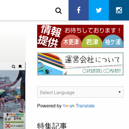
検
facebook
twitter
in
索
Powered by
Translate
特集記事