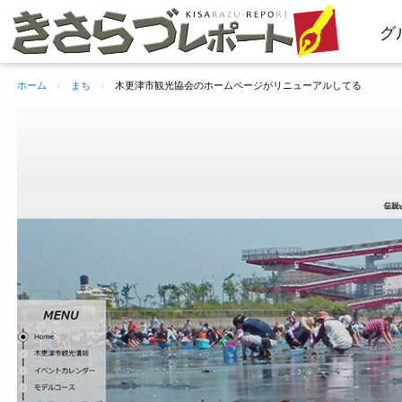
コ
グ
ン
テ
ン
ホーム
まち
木更津市観光協会のホームページがリニューアルしてる
ツ
へ
ス
キ
ッ
プ