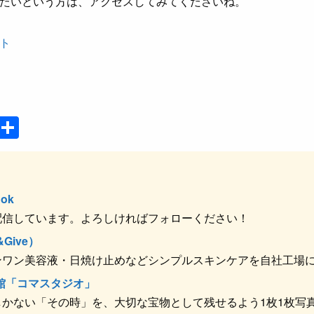
たいという方は、アクセスしてみてくださいね。
ト
P
共
o
有
ck
et
ok
配信しています。よろしければフォローください！
Give）
ンワン美容液・日焼け止めなどシンプルスキンケアを自社工場
館「コマスタジオ」
かない「その時」を、大切な宝物として残せるよう1枚1枚写