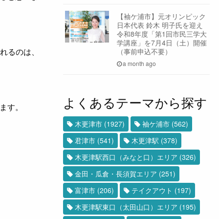
【袖ケ浦市】元オリンピック
日本代表 鈴木 明子氏を迎え
令和8年度「第1回市民三学大
学講座」を7月4日（土）開催
見れるのは、
（事前申込不要）
a month ago
よくあるテーマから探す
ます。
木更津市
(1927)
袖ケ浦市
(562)
君津市
(541)
木更津駅
(378)
木更津駅西口（みなと口）エリア
(326)
金田・瓜倉・長須賀エリア
(251)
富津市
(206)
テイクアウト
(197)
木更津駅東口（太田山口）エリア
(195)