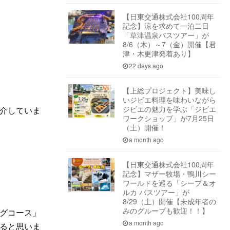
【日東交通株式会社100周年
記念】涼を求めて一泊二日
「草津温泉バスツアー」が
8/6（木）～7（金）開催【君
津・木更津発着あり】
22 days ago
【上総プロジェクト】美味し
いジビエ料理を味わいながら
ジビエの魅力を学ぶ「ジビエ
介していま
ワークショップ」が7月25日
（土）開催！
a month ago
【日東交通株式会社100周年
記念】マザー牧場・鴨川シー
ワールドを巡る「シープ＆オ
ルカ バスツアー」が
8/29（土）開催【未成年者の
みのグループも歓迎！！】
グコース」
a month ago
ると思いま