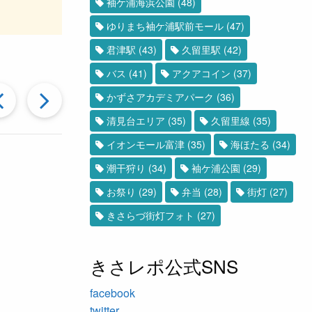
袖ケ浦海浜公園
(48)
ゆりまち袖ケ浦駅前モール
(47)
君津駅
(43)
久留里駅
(42)
バス
(41)
アクアコイン
(37)
過
次
かずさアカデミアパーク
(36)
清見台エリア
(35)
久留里線
(35)
去
の
イオンモール富津
(35)
海ほたる
(34)
潮干狩り
(34)
袖ケ浦公園
(29)
の
投
お祭り
(29)
弁当
(28)
街灯
(27)
きさらづ街灯フォト
(27)
投
稿
きさレポ公式SNS
稿
へ
facebook
twitter