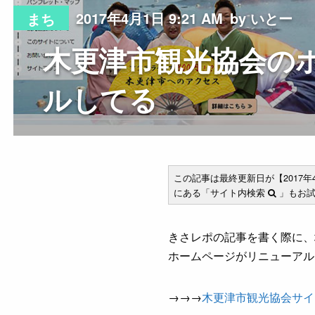
2017年4月1日 9:21 AM
by いとー
まち
木更津市観光協会の
ルしてる
この記事は最終更新日が【2017
にある「サイト内検索
」もお試
きさレポの記事を書く際に、
ホームページがリニューアル
→→→
木更津市観光協会サイ