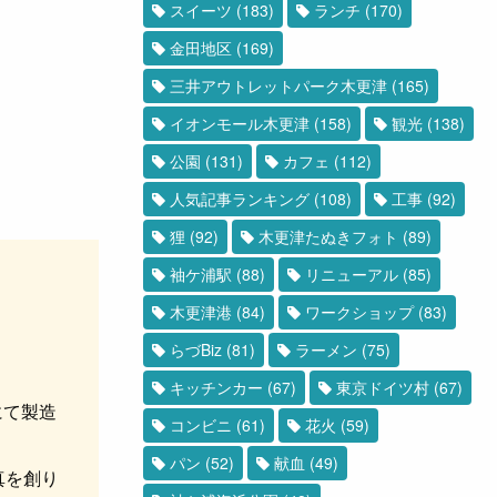
スイーツ
(183)
ランチ
(170)
金田地区
(169)
三井アウトレットパーク木更津
(165)
イオンモール木更津
(158)
観光
(138)
公園
(131)
カフェ
(112)
人気記事ランキング
(108)
工事
(92)
狸
(92)
木更津たぬきフォト
(89)
袖ケ浦駅
(88)
リニューアル
(85)
木更津港
(84)
ワークショップ
(83)
らづBiz
(81)
ラーメン
(75)
キッチンカー
(67)
東京ドイツ村
(67)
にて製造
コンビニ
(61)
花火
(59)
パン
(52)
献血
(49)
真を創り