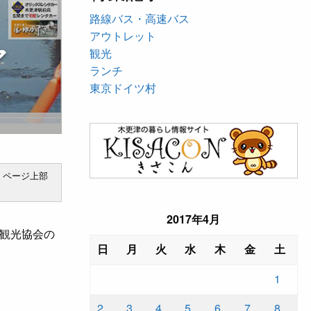
路線バス・高速バス
アウトレット
ア
観光
ランチ
東京ドイツ村
、ページ上部
2017年4月
観光協会の
日
月
火
水
木
金
土
1
2
3
4
5
6
7
8