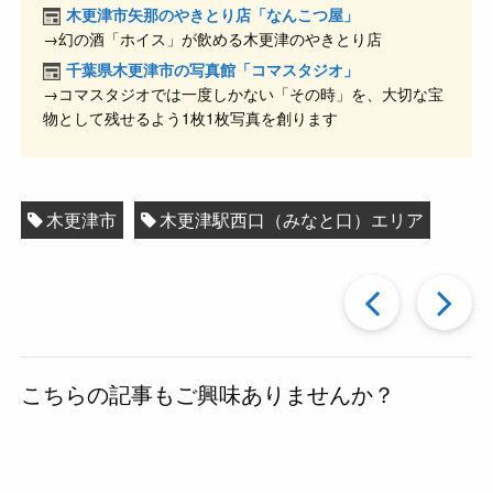
o
木更津市矢那のやきとり店「なんこつ屋」
o
→幻の酒「ホイス」が飲める木更津のやきとり店
k
千葉県木更津市の写真館「コマスタジオ」
→コマスタジオでは一度しかない「その時」を、大切な宝
物として残せるよう1枚1枚写真を創ります
木更津市
木更津駅西口（みなと口）エリア
過
去
こちらの記事もご興味ありませんか？
の