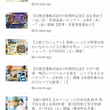
22 days ago
【日東交通株式会社100周年記念】涼を求めて
一泊二日「草津温泉バスツアー」が8/6（木）
～7（金）開催【君津・木更津発着あり】
23 days ago
【上総プロジェクト】美味しいジビエ料理を味
わいながらジビエの魅力を学ぶ「ジビエワーク
ショップ」が7月25日（土）開催！
a month ago
【日東交通株式会社100周年記念】マザー牧
場・鴨川シーワールドを巡る「シープ＆オルカ
バスツアー」が8/29（土）開催【未成年者のみ
のグループも歓迎！！】
a month ago
【袖ケ浦市】元オリンピック日本代表 鈴木 明
子氏を迎え令和8年度「第1回市民三学大学講
座」を7月4日（土）開催（事前申込不要）