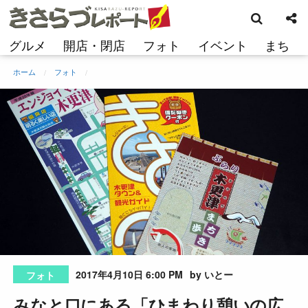
検
コ
索
ン
テ
グルメ
開店・閉店
フォト
イベント
まち
ン
ツ
ホーム
フォト
へ
ス
キ
ッ
プ
2017年4月10日 6:00 PM
by いとー
フォト
みなと口にある「ひまわり憩いの広