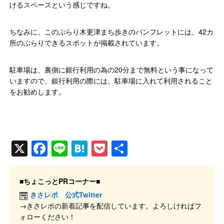
けるスペースという感じですね。
ちなみに、このぶらり木更津まち歩きのパンフレットには、42カ
所のぶらりできるスポットが掲載されています。
駐車場は、裏側に銀行利用の為の20分まで無料という事になって
いますので、銀行利用の際には、駐車場に入れて利用されること
をお勧めします。
X
F
Li
H
P
共
a
n
at
o
有
c
e
e
ck
■ちょこっとPRコーナー■
e
n
et
きさレポ 公式Twitter
→きさレポの新着記事を配信しています。よろしければフ
b
a
ォローください！