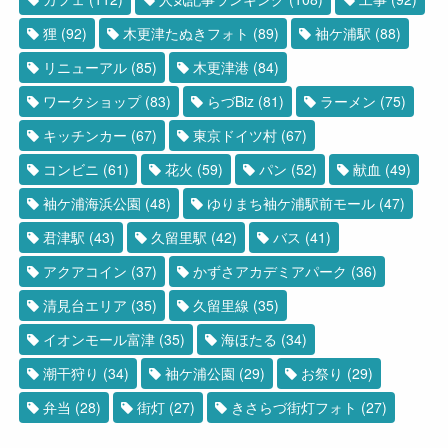
狸
(92)
木更津たぬきフォト
(89)
袖ケ浦駅
(88)
リニューアル
(85)
木更津港
(84)
ワークショップ
(83)
らづBiz
(81)
ラーメン
(75)
キッチンカー
(67)
東京ドイツ村
(67)
コンビニ
(61)
花火
(59)
パン
(52)
献血
(49)
袖ケ浦海浜公園
(48)
ゆりまち袖ケ浦駅前モール
(47)
君津駅
(43)
久留里駅
(42)
バス
(41)
アクアコイン
(37)
かずさアカデミアパーク
(36)
清見台エリア
(35)
久留里線
(35)
イオンモール富津
(35)
海ほたる
(34)
潮干狩り
(34)
袖ケ浦公園
(29)
お祭り
(29)
弁当
(28)
街灯
(27)
きさらづ街灯フォト
(27)