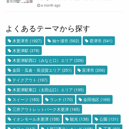
a month ago
よくあるテーマから探す
木更津市
(1927)
袖ケ浦市
(562)
君津市
(541)
木更津駅
(378)
木更津駅西口（みなと口）エリア
(326)
金田・瓜倉・長須賀エリア
(251)
富津市
(206)
テイクアウト
(197)
木更津駅東口（太田山口）エリア
(195)
スイーツ
(183)
ランチ
(170)
金田地区
(169)
三井アウトレットパーク木更津
(165)
イオンモール木更津
(158)
観光
(138)
公園
(131)
カフェ
(112)
人気記事ランキング
(108)
工事
(92)