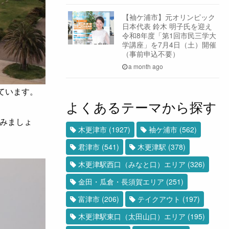
【袖ケ浦市】元オリンピック
日本代表 鈴木 明子氏を迎え
令和8年度「第1回市民三学大
学講座」を7月4日（土）開催
（事前申込不要）
a month ago
ています。
よくあるテーマから探す
みましょ
木更津市
(1927)
袖ケ浦市
(562)
君津市
(541)
木更津駅
(378)
木更津駅西口（みなと口）エリア
(326)
金田・瓜倉・長須賀エリア
(251)
富津市
(206)
テイクアウト
(197)
木更津駅東口（太田山口）エリア
(195)