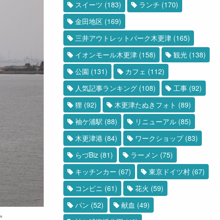
スイーツ
(183)
ランチ
(170)
金田地区
(169)
三井アウトレットパーク木更津
(165)
イオンモール木更津
(158)
観光
(138)
公園
(131)
カフェ
(112)
人気記事ランキング
(108)
工事
(92)
狸
(92)
木更津たぬきフォト
(89)
袖ケ浦駅
(88)
リニューアル
(85)
木更津港
(84)
ワークショップ
(83)
らづBiz
(81)
ラーメン
(75)
キッチンカー
(67)
東京ドイツ村
(67)
コンビニ
(61)
花火
(59)
パン
(52)
献血
(49)
。