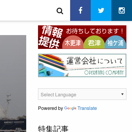
検
facebook
twitter
in
索
Powered by
Translate
特集記事