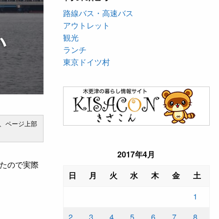
路線バス・高速バス
アウトレット
い
観光
ランチ
東京ドイツ村
、ページ上部
2017年4月
たので実際
日
月
火
水
木
金
土
1
2
3
4
5
6
7
8