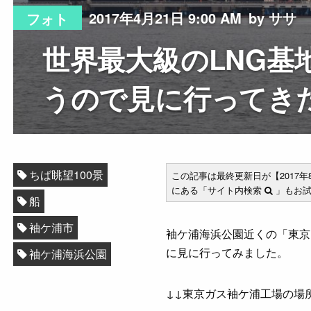
2017年4月21日 9:00 AM
by ササ
フォト
世界最大級のLNG基
うので見に行ってき
ちば眺望100景
この記事は最終更新日が【2017
にある「サイト内検索
」もお試
船
袖ケ浦市
袖ケ浦海浜公園近くの「東京
に見に行ってみました。
袖ケ浦海浜公園
↓↓東京ガス袖ケ浦工場の場