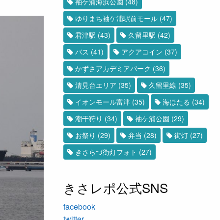
袖ケ浦海浜公園
(48)
ゆりまち袖ケ浦駅前モール
(47)
君津駅
(43)
久留里駅
(42)
バス
(41)
アクアコイン
(37)
かずさアカデミアパーク
(36)
清見台エリア
(35)
久留里線
(35)
イオンモール富津
(35)
海ほたる
(34)
潮干狩り
(34)
袖ケ浦公園
(29)
お祭り
(29)
弁当
(28)
街灯
(27)
きさらづ街灯フォト
(27)
きさレポ公式SNS
facebook
twitter