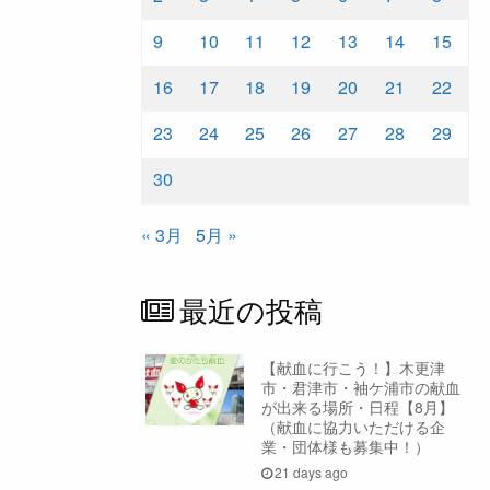
9
10
11
12
13
14
15
16
17
18
19
20
21
22
23
24
25
26
27
28
29
30
« 3月
5月 »
最近の投稿
【献血に行こう！】木更津
市・君津市・袖ケ浦市の献血
が出来る場所・日程【8月】
（献血に協力いただける企
業・団体様も募集中！）
21 days ago