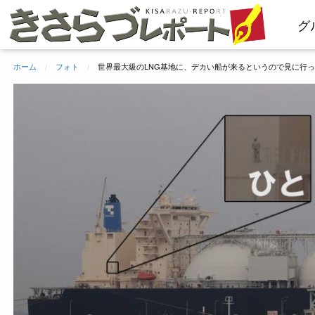
コ
グ
ン
テ
ン
ホーム
フォト
世界最大級のLNG基地に、デカい船が来るというので見に行
ツ
へ
ス
キ
ッ
プ