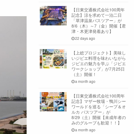
【日東交通株式会社100周年
記念】涼を求めて一泊二日
「草津温泉バスツアー」が
8/6（木）～7（金）開催【君
津・木更津発着あり】
22 days ago
【上総プロジェクト】美味し
いジビエ料理を味わいながら
ジビエの魅力を学ぶ「ジビエ
ワークショップ」が7月25日
（土）開催！
a month ago
【日東交通株式会社100周年
記念】マザー牧場・鴨川シー
ワールドを巡る「シープ＆オ
ルカ バスツアー」が
8/29（土）開催【未成年者の
みのグループも歓迎！！】
a month ago