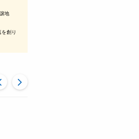
譲地
真を創り
過
次
去
の
の
投