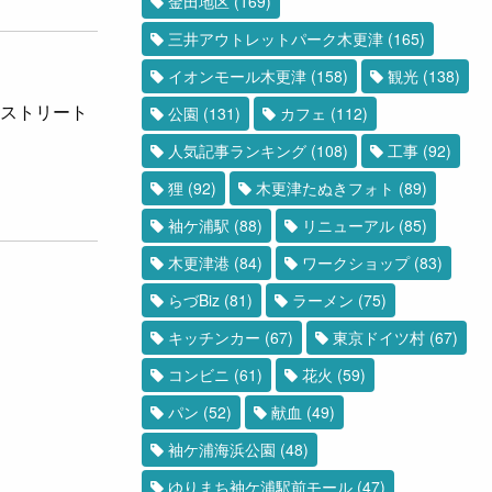
金田地区
(169)
三井アウトレットパーク木更津
(165)
イオンモール木更津
(158)
観光
(138)
アストリート
公園
(131)
カフェ
(112)
人気記事ランキング
(108)
工事
(92)
狸
(92)
木更津たぬきフォト
(89)
袖ケ浦駅
(88)
リニューアル
(85)
木更津港
(84)
ワークショップ
(83)
らづBiz
(81)
ラーメン
(75)
キッチンカー
(67)
東京ドイツ村
(67)
コンビニ
(61)
花火
(59)
パン
(52)
献血
(49)
袖ケ浦海浜公園
(48)
ゆりまち袖ケ浦駅前モール
(47)