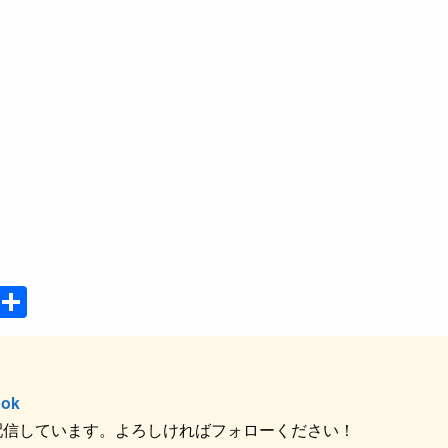
P
共
o
有
ck
et
ok
配信しています。よろしければフォローください！