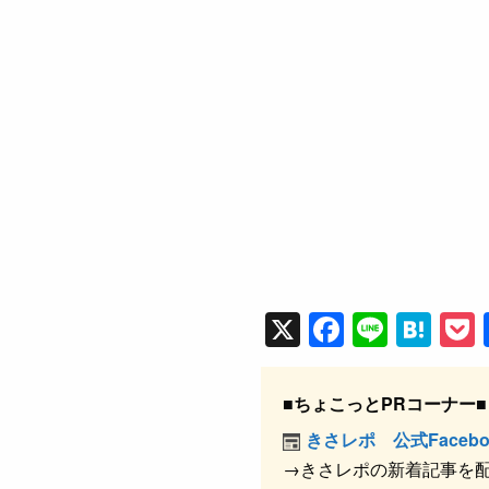
X
F
Li
H
a
n
at
c
e
e
■ちょこっとPRコーナー■
e
n
きさレポ 公式Facebo
b
a
→きさレポの新着記事を