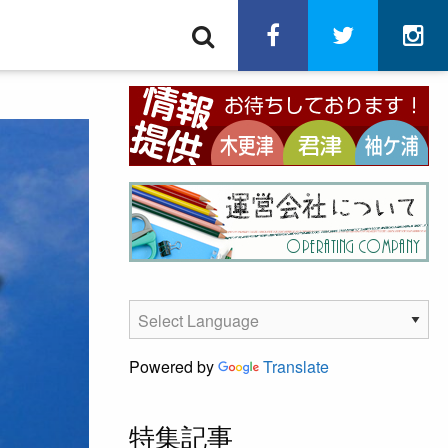
検
facebook
twitter
in
索
Powered by
Translate
特集記事