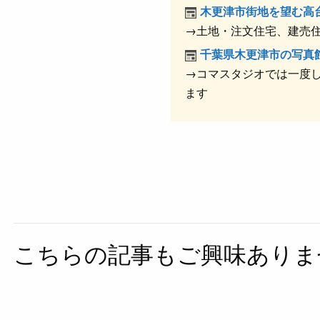
o
木更津市街地を望む高
o
→土地・注文住宅、建売住
k
千葉県木更津市の写真
→コマスタジオでは一度し
ます
こちらの記事もご興味ありま