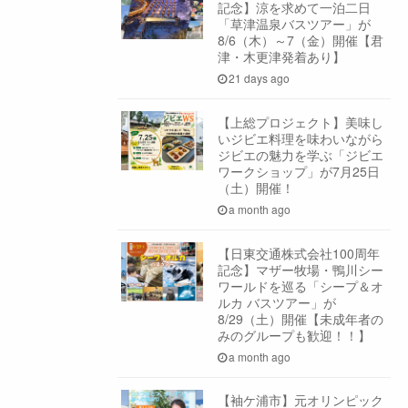
記念】涼を求めて一泊二日
「草津温泉バスツアー」が
8/6（木）～7（金）開催【君
津・木更津発着あり】
21 days ago
【上総プロジェクト】美味し
いジビエ料理を味わいながら
ジビエの魅力を学ぶ「ジビエ
ワークショップ」が7月25日
（土）開催！
a month ago
【日東交通株式会社100周年
記念】マザー牧場・鴨川シー
ワールドを巡る「シープ＆オ
ルカ バスツアー」が
8/29（土）開催【未成年者の
みのグループも歓迎！！】
a month ago
【袖ケ浦市】元オリンピック