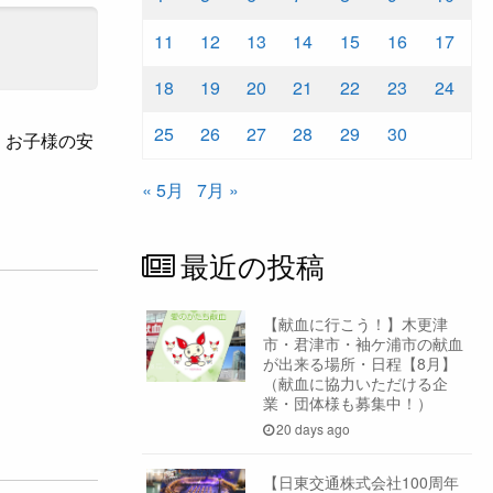
11
12
13
14
15
16
17
18
19
20
21
22
23
24
25
26
27
28
29
30
。お子様の安
« 5月
7月 »
最近の投稿
【献血に行こう！】木更津
市・君津市・袖ケ浦市の献血
が出来る場所・日程【8月】
（献血に協力いただける企
業・団体様も募集中！）
20 days ago
【日東交通株式会社100周年