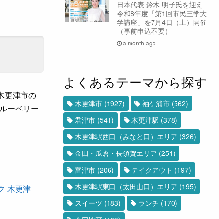
日本代表 鈴木 明子氏を迎え
令和8年度「第1回市民三学大
学講座」を7月4日（土）開催
（事前申込不要）
a month ago
よくあるテーマから探す
。木更津市の
木更津市
(1927)
袖ケ浦市
(562)
ルーベリー
君津市
(541)
木更津駅
(378)
木更津駅西口（みなと口）エリア
(326)
金田・瓜倉・長須賀エリア
(251)
富津市
(206)
テイクアウト
(197)
木更津駅東口（太田山口）エリア
(195)
ク 木更津
スイーツ
(183)
ランチ
(170)