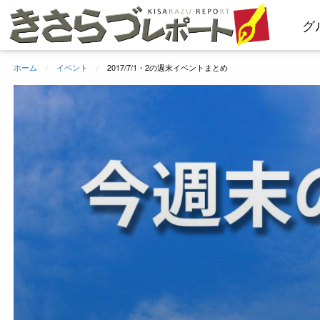
コ
グ
ン
テ
ン
ホーム
イベント
2017/7/1・2の週末イベントまとめ
ツ
へ
ス
キ
ッ
プ