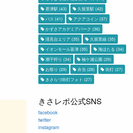
君津駅
(43)
久留里駅
(42)
バス
(41)
アクアコイン
(37)
かずさアカデミアパーク
(36)
清見台エリア
(35)
久留里線
(35)
イオンモール富津
(35)
海ほたる
(34)
潮干狩り
(34)
袖ケ浦公園
(29)
お祭り
(29)
弁当
(28)
街灯
(27)
きさらづ街灯フォト
(27)
きさレポ公式SNS
facebook
twitter
instagram