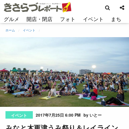
検
コ
索
ン
テ
グルメ
開店・閉店
フォト
イベント
まち
ン
ツ
ホーム
イベント
へ
ス
キ
ッ
プ
2017年7月25日 6:00 PM
by いとー
イベント
みなと木更津うみ祭り＆レイライン