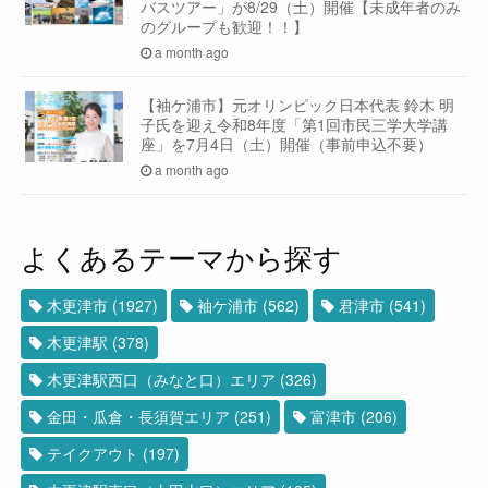
バスツアー」が8/29（土）開催【未成年者のみ
のグループも歓迎！！】
a month ago
【袖ケ浦市】元オリンピック日本代表 鈴木 明
子氏を迎え令和8年度「第1回市民三学大学講
座」を7月4日（土）開催（事前申込不要）
a month ago
よくあるテーマから探す
木更津市
(1927)
袖ケ浦市
(562)
君津市
(541)
木更津駅
(378)
木更津駅西口（みなと口）エリア
(326)
金田・瓜倉・長須賀エリア
(251)
富津市
(206)
テイクアウト
(197)