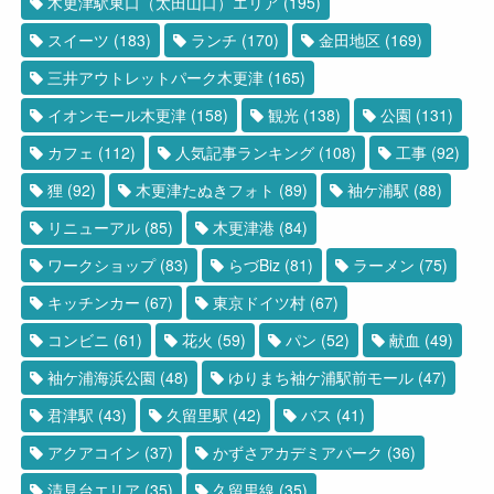
木更津駅東口（太田山口）エリア
(195)
スイーツ
(183)
ランチ
(170)
金田地区
(169)
三井アウトレットパーク木更津
(165)
イオンモール木更津
(158)
観光
(138)
公園
(131)
カフェ
(112)
人気記事ランキング
(108)
工事
(92)
狸
(92)
木更津たぬきフォト
(89)
袖ケ浦駅
(88)
リニューアル
(85)
木更津港
(84)
ワークショップ
(83)
らづBiz
(81)
ラーメン
(75)
キッチンカー
(67)
東京ドイツ村
(67)
コンビニ
(61)
花火
(59)
パン
(52)
献血
(49)
袖ケ浦海浜公園
(48)
ゆりまち袖ケ浦駅前モール
(47)
君津駅
(43)
久留里駅
(42)
バス
(41)
アクアコイン
(37)
かずさアカデミアパーク
(36)
清見台エリア
(35)
久留里線
(35)