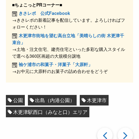
c
e
e
ck
■ちょこっとPRコーナー■
e
n
et
きさレポ 公式Facebook
→きさレポの新着記事を配信しています。よろしければフ
b
a
ォローください！
o
木更津市街地を望む高台立地「美晴らしの街 木更津千
o
束台」
→土地・注文住宅、建売住宅といった多彩な購入スタイル
k
で選べる360区画超の大規模分譲地
袖ケ浦市の和菓子・洋菓子「大原軒」
→お中元に大原軒のお菓子の詰め合わせをどうぞ
公園
出島（内港公園）
木更津市
木更津駅西口（みなと口）エリア
過