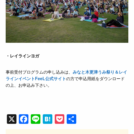
・レイラインヨガ
事前受付プログラムの申し込みは、
みなと木更津うみ祭り＆レイ
ラインイベントFeeL公式サイト
の方で申込用紙をダウンロード
の上、お申込み下さい。
X
F
Li
H
P
共
a
n
at
o
有