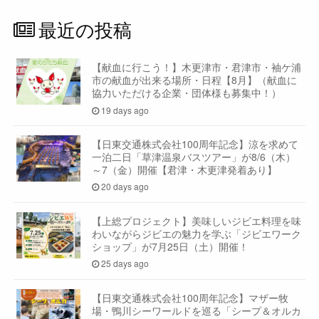
最近の投稿
【献血に行こう！】木更津市・君津市・袖ケ浦
市の献血が出来る場所・日程【8月】（献血に
協力いただける企業・団体様も募集中！）
19 days ago
【日東交通株式会社100周年記念】涼を求めて
一泊二日「草津温泉バスツアー」が8/6（木）
～7（金）開催【君津・木更津発着あり】
20 days ago
【上総プロジェクト】美味しいジビエ料理を味
わいながらジビエの魅力を学ぶ「ジビエワーク
ショップ」が7月25日（土）開催！
25 days ago
【日東交通株式会社100周年記念】マザー牧
場・鴨川シーワールドを巡る「シープ＆オルカ