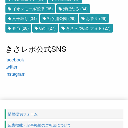
イオンモール富津
(35)
海ほたる
(34)
潮干狩り
(34)
袖ケ浦公園
(29)
お祭り
(29)
弁当
(28)
街灯
(27)
きさらづ街灯フォト
(27)
きさレポ公式SNS
facebook
twitter
instagram
情報提供フォーム
広告掲載・記事掲載のご相談について