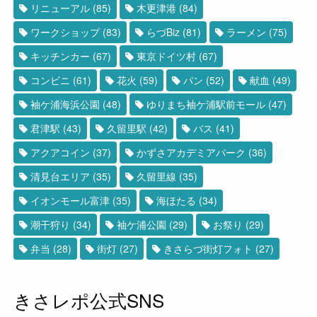
リニューアル
(85)
木更津港
(84)
ワークショップ
(83)
らづBiz
(81)
ラーメン
(75)
キッチンカー
(67)
東京ドイツ村
(67)
コンビニ
(61)
花火
(59)
パン
(52)
献血
(49)
袖ケ浦海浜公園
(48)
ゆりまち袖ケ浦駅前モール
(47)
君津駅
(43)
久留里駅
(42)
バス
(41)
アクアコイン
(37)
かずさアカデミアパーク
(36)
清見台エリア
(35)
久留里線
(35)
イオンモール富津
(35)
海ほたる
(34)
潮干狩り
(34)
袖ケ浦公園
(29)
お祭り
(29)
弁当
(28)
街灯
(27)
きさらづ街灯フォト
(27)
きさレポ公式SNS