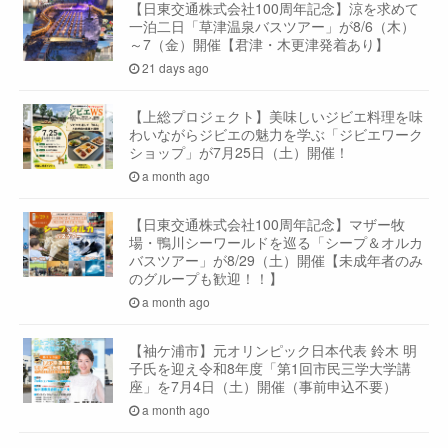
【日東交通株式会社100周年記念】涼を求めて
一泊二日「草津温泉バスツアー」が8/6（木）
～7（金）開催【君津・木更津発着あり】
21 days ago
【上総プロジェクト】美味しいジビエ料理を味
わいながらジビエの魅力を学ぶ「ジビエワーク
ショップ」が7月25日（土）開催！
a month ago
【日東交通株式会社100周年記念】マザー牧
場・鴨川シーワールドを巡る「シープ＆オルカ
バスツアー」が8/29（土）開催【未成年者のみ
のグループも歓迎！！】
a month ago
【袖ケ浦市】元オリンピック日本代表 鈴木 明
子氏を迎え令和8年度「第1回市民三学大学講
座」を7月4日（土）開催（事前申込不要）
a month ago