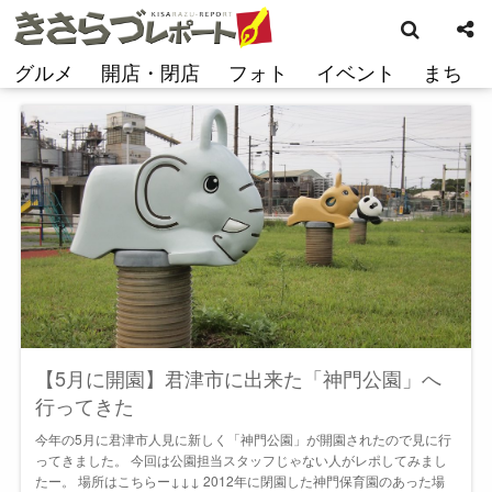
検
コ
索
ン
テ
グルメ
開店・閉店
フォト
イベント
まち
ン
ツ
へ
ス
キ
ッ
プ
【5月に開園】君津市に出来た「神門公園」へ
行ってきた
今年の5月に君津市人見に新しく「神門公園」が開園されたので見に行
ってきました。 今回は公園担当スタッフじゃない人がレポしてみまし
たー。 場所はこちらー↓↓↓ 2012年に閉園した神門保育園のあった場