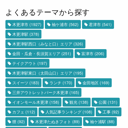
よくあるテーマから探す
木更津市
(1927)
袖ケ浦市
(562)
君津市
(541)
木更津駅
(378)
木更津駅西口（みなと口）エリア
(326)
金田・瓜倉・長須賀エリア
(251)
富津市
(206)
テイクアウト
(197)
木更津駅東口（太田山口）エリア
(195)
スイーツ
(183)
ランチ
(170)
金田地区
(169)
三井アウトレットパーク木更津
(165)
イオンモール木更津
(158)
観光
(138)
公園
(131)
カフェ
(112)
人気記事ランキング
(108)
工事
(92)
狸
(92)
木更津たぬきフォト
(89)
袖ケ浦駅
(88)