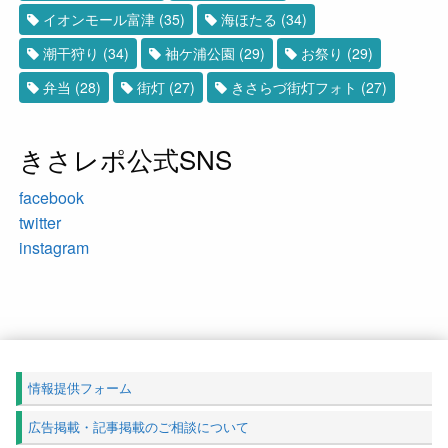
イオンモール富津
(35)
海ほたる
(34)
潮干狩り
(34)
袖ケ浦公園
(29)
お祭り
(29)
弁当
(28)
街灯
(27)
きさらづ街灯フォト
(27)
きさレポ公式SNS
facebook
twitter
instagram
情報提供フォーム
広告掲載・記事掲載のご相談について