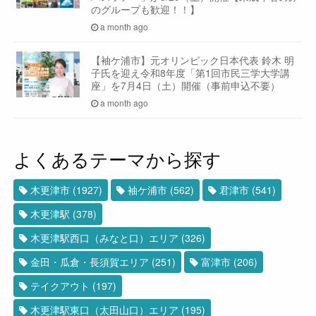
のグループも歓迎！！】
a month ago
【袖ケ浦市】元オリンピック日本代表 鈴木 明
子氏を迎え令和8年度「第1回市民三学大学講
座」を7月4日（土）開催（事前申込不要）
a month ago
よくあるテーマから探す
木更津市
(1927)
袖ケ浦市
(562)
君津市
(541)
木更津駅
(378)
木更津駅西口（みなと口）エリア
(326)
金田・瓜倉・長須賀エリア
(251)
富津市
(206)
テイクアウト
(197)
木更津駅東口（太田山口）エリア
(195)