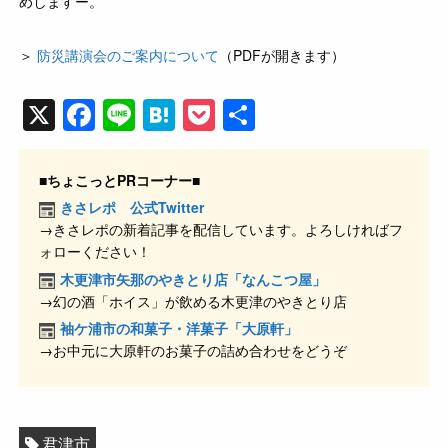
めしますー。
＞
防災講演会のご案内について
（PDFが開きます）
X
F
Li
H
P
共
a
n
at
o
有
c
e
e
ck
■ちょこっとPRコーナー■
e
n
et
きさレポ 公式Twitter
→きさレポの新着記事を配信しています。よろしければフ
b
a
ォローください！
o
木更津市矢那のやきとり店「なんこつ屋」
o
→幻の酒「ホイス」が飲める木更津のやきとり店
k
袖ケ浦市の和菓子・洋菓子「大原軒」
→お中元に大原軒のお菓子の詰め合わせをどうぞ
君津市