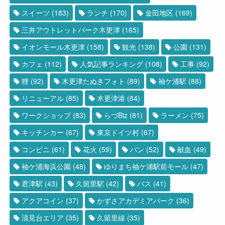
スイーツ
(183)
ランチ
(170)
金田地区
(169)
三井アウトレットパーク木更津
(165)
イオンモール木更津
(158)
観光
(138)
公園
(131)
カフェ
(112)
人気記事ランキング
(108)
工事
(92)
狸
(92)
木更津たぬきフォト
(89)
袖ケ浦駅
(88)
リニューアル
(85)
木更津港
(84)
ワークショップ
(83)
らづBiz
(81)
ラーメン
(75)
キッチンカー
(67)
東京ドイツ村
(67)
コンビニ
(61)
花火
(59)
パン
(52)
献血
(49)
袖ケ浦海浜公園
(48)
ゆりまち袖ケ浦駅前モール
(47)
君津駅
(43)
久留里駅
(42)
バス
(41)
アクアコイン
(37)
かずさアカデミアパーク
(36)
清見台エリア
(35)
久留里線
(35)