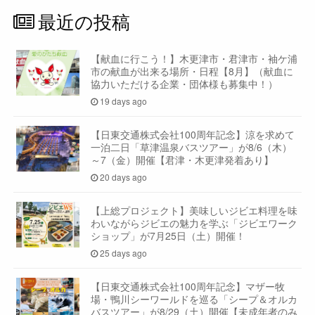
最近の投稿
【献血に行こう！】木更津市・君津市・袖ケ浦
市の献血が出来る場所・日程【8月】（献血に
協力いただける企業・団体様も募集中！）
19 days ago
【日東交通株式会社100周年記念】涼を求めて
一泊二日「草津温泉バスツアー」が8/6（木）
～7（金）開催【君津・木更津発着あり】
20 days ago
【上総プロジェクト】美味しいジビエ料理を味
わいながらジビエの魅力を学ぶ「ジビエワーク
ショップ」が7月25日（土）開催！
25 days ago
【日東交通株式会社100周年記念】マザー牧
場・鴨川シーワールドを巡る「シープ＆オルカ
バスツアー」が8/29（土）開催【未成年者のみ