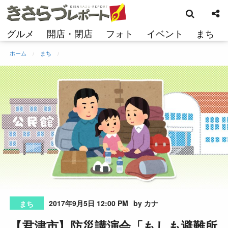
検
コ
索
ン
テ
グルメ
開店・閉店
フォト
イベント
まち
ン
ツ
ホーム
まち
へ
ス
キ
ッ
プ
2017年9月5日 12:00 PM
by カナ
まち
【君津市】防災講演会「もしも避難所