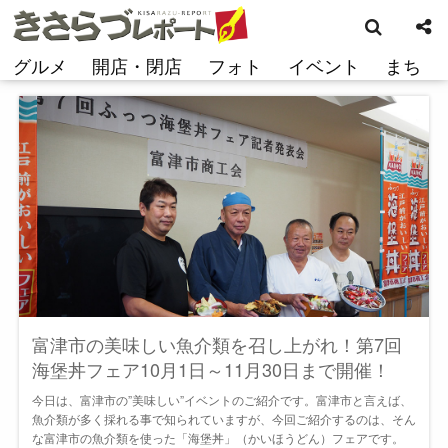
検
コ
索
ン
テ
グルメ
開店・閉店
フォト
イベント
まち
ン
ツ
へ
ス
キ
ッ
プ
富津市の美味しい魚介類を召し上がれ！第7回
海堡丼フェア10月1日～11月30日まで開催！
今日は、富津市の”美味しい”イベントのご紹介です。富津市と言えば、
魚介類が多く採れる事で知られていますが、今回ご紹介するのは、そん
な富津市の魚介類を使った「海堡丼」（かいほうどん）フェアです。