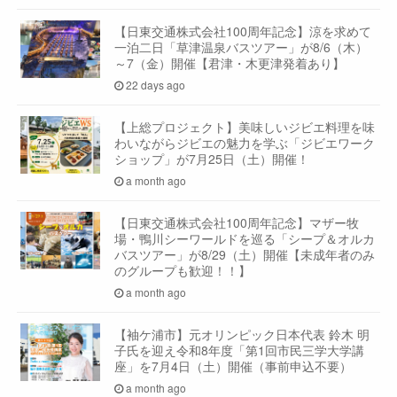
【日東交通株式会社100周年記念】涼を求めて
一泊二日「草津温泉バスツアー」が8/6（木）
～7（金）開催【君津・木更津発着あり】
22 days ago
【上総プロジェクト】美味しいジビエ料理を味
わいながらジビエの魅力を学ぶ「ジビエワーク
ショップ」が7月25日（土）開催！
a month ago
【日東交通株式会社100周年記念】マザー牧
場・鴨川シーワールドを巡る「シープ＆オルカ
バスツアー」が8/29（土）開催【未成年者のみ
のグループも歓迎！！】
a month ago
【袖ケ浦市】元オリンピック日本代表 鈴木 明
子氏を迎え令和8年度「第1回市民三学大学講
座」を7月4日（土）開催（事前申込不要）
a month ago