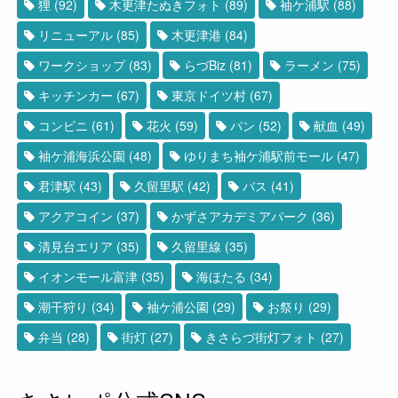
狸
(92)
木更津たぬきフォト
(89)
袖ケ浦駅
(88)
リニューアル
(85)
木更津港
(84)
ワークショップ
(83)
らづBiz
(81)
ラーメン
(75)
キッチンカー
(67)
東京ドイツ村
(67)
コンビニ
(61)
花火
(59)
パン
(52)
献血
(49)
袖ケ浦海浜公園
(48)
ゆりまち袖ケ浦駅前モール
(47)
君津駅
(43)
久留里駅
(42)
バス
(41)
アクアコイン
(37)
かずさアカデミアパーク
(36)
清見台エリア
(35)
久留里線
(35)
イオンモール富津
(35)
海ほたる
(34)
潮干狩り
(34)
袖ケ浦公園
(29)
お祭り
(29)
弁当
(28)
街灯
(27)
きさらづ街灯フォト
(27)