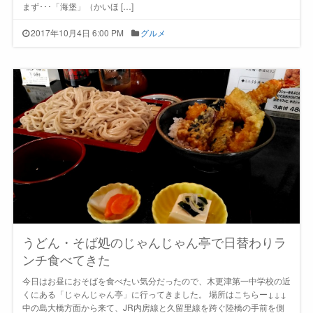
まず･･･「海堡」（かいほ […]
2017年10月4日 6:00 PM
グルメ
うどん・そば処のじゃんじゃん亭で日替わりラ
ンチ食べてきた
今日はお昼におそばを食べたい気分だったので、木更津第一中学校の近
くにある「じゃんじゃん亭」に行ってきました。 場所はこちらー↓↓↓
中の島大橋方面から来て、JR内房線と久留里線を跨ぐ陸橋の手前を側