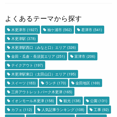
よくあるテーマから探す
木更津市
(1927)
袖ケ浦市
(562)
君津市
(541)
木更津駅
(378)
木更津駅西口（みなと口）エリア
(326)
金田・瓜倉・長須賀エリア
(251)
富津市
(206)
テイクアウト
(197)
木更津駅東口（太田山口）エリア
(195)
スイーツ
(183)
ランチ
(170)
金田地区
(169)
三井アウトレットパーク木更津
(165)
イオンモール木更津
(158)
観光
(138)
公園
(131)
カフェ
(112)
人気記事ランキング
(108)
工事
(92)