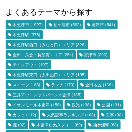
よくあるテーマから探す
木更津市
(1927)
袖ケ浦市
(562)
君津市
(541)
木更津駅
(378)
木更津駅西口（みなと口）エリア
(326)
金田・瓜倉・長須賀エリア
(251)
富津市
(206)
テイクアウト
(197)
木更津駅東口（太田山口）エリア
(195)
スイーツ
(183)
ランチ
(170)
金田地区
(169)
三井アウトレットパーク木更津
(165)
イオンモール木更津
(158)
観光
(138)
公園
(131)
カフェ
(112)
人気記事ランキング
(108)
工事
(92)
狸
(92)
木更津たぬきフォト
(89)
袖ケ浦駅
(88)