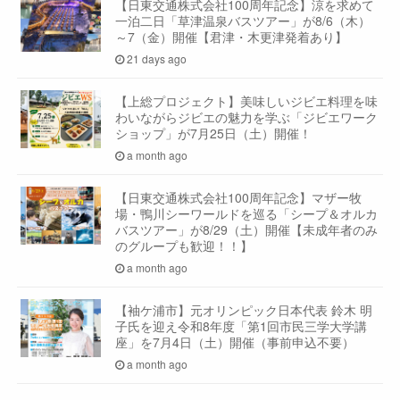
【日東交通株式会社100周年記念】涼を求めて
一泊二日「草津温泉バスツアー」が8/6（木）
～7（金）開催【君津・木更津発着あり】
21 days ago
【上総プロジェクト】美味しいジビエ料理を味
わいながらジビエの魅力を学ぶ「ジビエワーク
ショップ」が7月25日（土）開催！
a month ago
【日東交通株式会社100周年記念】マザー牧
場・鴨川シーワールドを巡る「シープ＆オルカ
バスツアー」が8/29（土）開催【未成年者のみ
のグループも歓迎！！】
a month ago
【袖ケ浦市】元オリンピック日本代表 鈴木 明
子氏を迎え令和8年度「第1回市民三学大学講
座」を7月4日（土）開催（事前申込不要）
a month ago