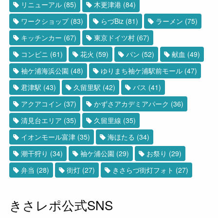
リニューアル
(85)
木更津港
(84)
ワークショップ
(83)
らづBiz
(81)
ラーメン
(75)
キッチンカー
(67)
東京ドイツ村
(67)
コンビニ
(61)
花火
(59)
パン
(52)
献血
(49)
袖ケ浦海浜公園
(48)
ゆりまち袖ケ浦駅前モール
(47)
君津駅
(43)
久留里駅
(42)
バス
(41)
アクアコイン
(37)
かずさアカデミアパーク
(36)
清見台エリア
(35)
久留里線
(35)
イオンモール富津
(35)
海ほたる
(34)
潮干狩り
(34)
袖ケ浦公園
(29)
お祭り
(29)
弁当
(28)
街灯
(27)
きさらづ街灯フォト
(27)
きさレポ公式SNS