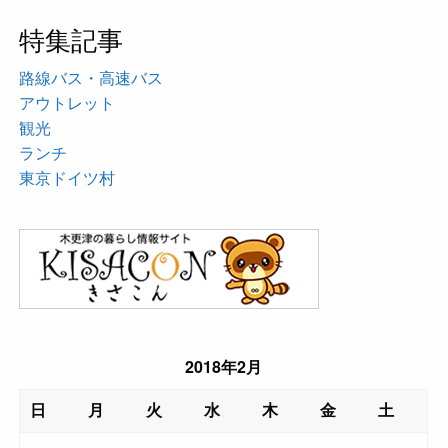
特集記事
路線バス・高速バス
アウトレット
観光
ランチ
東京ドイツ村
2018年2月
日
月
火
水
木
金
土