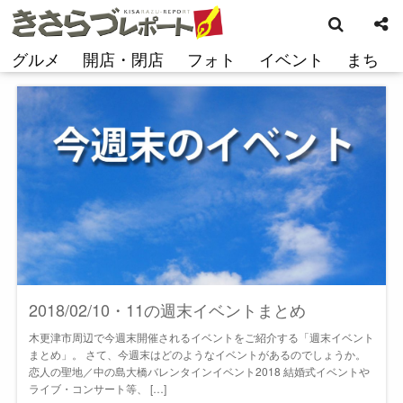
検
コ
索
ン
テ
グルメ
開店・閉店
フォト
イベント
まち
ン
ツ
へ
ス
キ
ッ
プ
2018/02/10・11の週末イベントまとめ
木更津市周辺で今週末開催されるイベントをご紹介する「週末イベント
まとめ」。 さて、今週末はどのようなイベントがあるのでしょうか。
恋人の聖地／中の島大橋バレンタインイベント2018 結婚式イベントや
ライブ・コンサート等、 […]