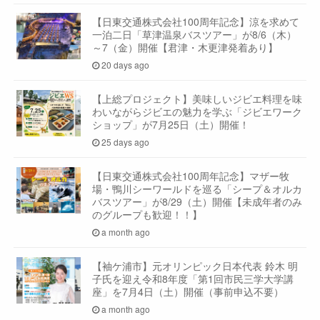
【日東交通株式会社100周年記念】涼を求めて
一泊二日「草津温泉バスツアー」が8/6（木）
～7（金）開催【君津・木更津発着あり】
20 days ago
【上総プロジェクト】美味しいジビエ料理を味
わいながらジビエの魅力を学ぶ「ジビエワーク
ショップ」が7月25日（土）開催！
25 days ago
【日東交通株式会社100周年記念】マザー牧
場・鴨川シーワールドを巡る「シープ＆オルカ
バスツアー」が8/29（土）開催【未成年者のみ
のグループも歓迎！！】
a month ago
【袖ケ浦市】元オリンピック日本代表 鈴木 明
子氏を迎え令和8年度「第1回市民三学大学講
座」を7月4日（土）開催（事前申込不要）
a month ago