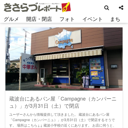
検
コ
索
ン
テ
グルメ
開店・閉店
フォト
イベント
まち
ン
ツ
へ
ス
キ
ッ
プ
蔵波台にあるパン屋「Campagne（カンパーニ
ュ）」が3月31日（土）で閉店
ユーザーさんから情報提供して頂きました。 蔵波台にあるパン屋
「Campagne（カンパーニュ）」が3月31日（土）で閉店するそうで
す。 場所はこちら↓↓ 蔵波小学校の近くにあります。 お店に伺うと、