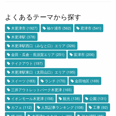
よくあるテーマから探す
木更津市
(1927)
袖ケ浦市
(562)
君津市
(541)
木更津駅
(378)
木更津駅西口（みなと口）エリア
(326)
金田・瓜倉・長須賀エリア
(251)
富津市
(206)
テイクアウト
(197)
木更津駅東口（太田山口）エリア
(195)
スイーツ
(183)
ランチ
(170)
金田地区
(169)
三井アウトレットパーク木更津
(165)
イオンモール木更津
(158)
観光
(138)
公園
(131)
カフェ
(112)
人気記事ランキング
(108)
工事
(92)
狸
(92)
木更津たぬきフォト
(89)
袖ケ浦駅
(88)