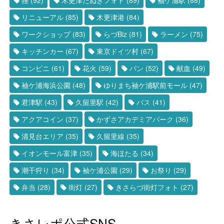
リニューアル
(85)
木更津港
(84)
ワークショップ
(83)
らづBiz
(81)
ラーメン
(75)
キッチンカー
(67)
東京ドイツ村
(67)
コンビニ
(61)
花火
(59)
パン
(52)
献血
(49)
袖ケ浦海浜公園
(48)
ゆりまち袖ケ浦駅前モール
(47)
君津駅
(43)
久留里駅
(42)
バス
(41)
アクアコイン
(37)
かずさアカデミアパーク
(36)
清見台エリア
(35)
久留里線
(35)
イオンモール富津
(35)
海ほたる
(34)
潮干狩り
(34)
袖ケ浦公園
(29)
お祭り
(29)
弁当
(28)
街灯
(27)
きさらづ街灯フォト
(27)
きさレポ公式SNS