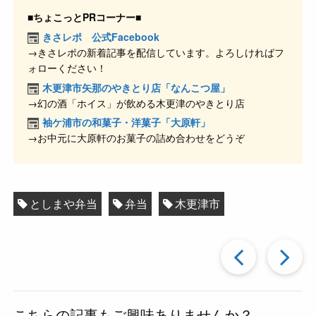
c
e
e
ck
■ちょこっとPRコーナー■
e
n
et
きさレポ 公式Facebook
→きさレポの新着記事を配信しています。よろしければフ
b
a
ォローください！
o
木更津市矢那のやきとり店「なんこつ屋」
o
→幻の酒「ホイス」が飲める木更津のやきとり店
k
袖ケ浦市の和菓子・洋菓子「大原軒」
→お中元に大原軒のお菓子の詰め合わせをどうぞ
としまや弁当
弁当
木更津市
過
去
こちらの記事もご興味ありませんか？