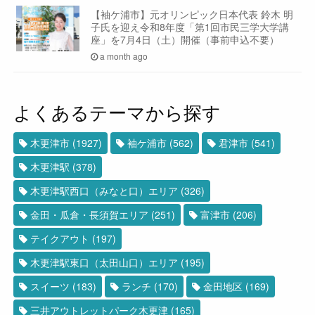
【袖ケ浦市】元オリンピック日本代表 鈴木 明
子氏を迎え令和8年度「第1回市民三学大学講
座」を7月4日（土）開催（事前申込不要）
a month ago
よくあるテーマから探す
木更津市
(1927)
袖ケ浦市
(562)
君津市
(541)
木更津駅
(378)
木更津駅西口（みなと口）エリア
(326)
金田・瓜倉・長須賀エリア
(251)
富津市
(206)
テイクアウト
(197)
木更津駅東口（太田山口）エリア
(195)
スイーツ
(183)
ランチ
(170)
金田地区
(169)
三井アウトレットパーク木更津
(165)