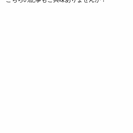
の
投
稿
へ