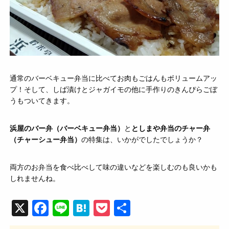
通常のバーベキュー弁当に比べてお肉もごはんもボリュームアッ
プ！そして、しば漬けとジャガイモの他に手作りのきんぴらごぼ
うもついてきます。
浜屋のバー弁（バーベキュー弁当）
と
としまや弁当のチャー弁
（チャーシュー弁当）
の特集は、いかがでしたでしょうか？
両方のお弁当を食べ比べして味の違いなどを楽しむのも良いかも
しれませんね。
X
F
Li
H
P
共
a
n
at
o
有