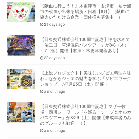
【献血に行こう！】木更津市・君津市・袖ケ浦
市の献血が出来る場所・日程【8月】（献血に
協力いただける企業・団体様も募集中！）
21 days ago
【日東交通株式会社100周年記念】涼を求めて
一泊二日「草津温泉バスツアー」が8/6（木）
～7（金）開催【君津・木更津発着あり】
22 days ago
【上総プロジェクト】美味しいジビエ料理を味
わいながらジビエの魅力を学ぶ「ジビエワーク
ショップ」が7月25日（土）開催！
a month ago
【日東交通株式会社100周年記念】マザー牧
場・鴨川シーワールドを巡る「シープ＆オルカ
バスツアー」が8/29（土）開催【未成年者のみ
のグループも歓迎！！】
a month ago