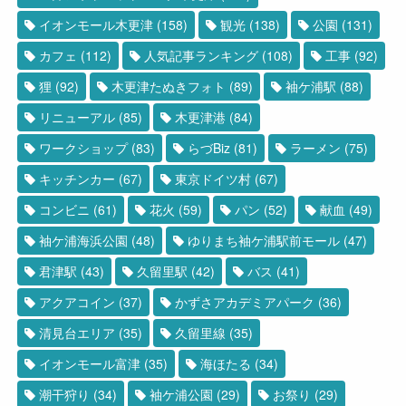
イオンモール木更津
(158)
観光
(138)
公園
(131)
カフェ
(112)
人気記事ランキング
(108)
工事
(92)
狸
(92)
木更津たぬきフォト
(89)
袖ケ浦駅
(88)
リニューアル
(85)
木更津港
(84)
ワークショップ
(83)
らづBiz
(81)
ラーメン
(75)
キッチンカー
(67)
東京ドイツ村
(67)
コンビニ
(61)
花火
(59)
パン
(52)
献血
(49)
袖ケ浦海浜公園
(48)
ゆりまち袖ケ浦駅前モール
(47)
君津駅
(43)
久留里駅
(42)
バス
(41)
アクアコイン
(37)
かずさアカデミアパーク
(36)
清見台エリア
(35)
久留里線
(35)
イオンモール富津
(35)
海ほたる
(34)
潮干狩り
(34)
袖ケ浦公園
(29)
お祭り
(29)