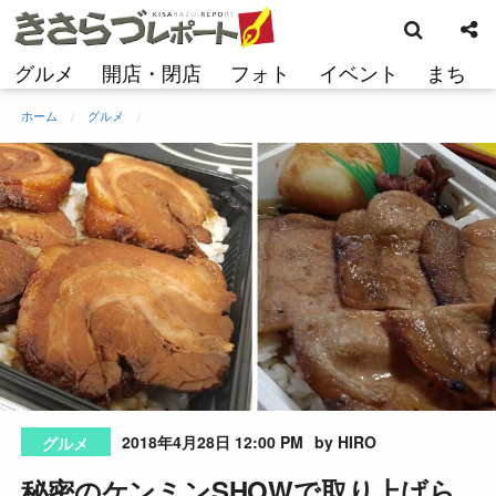
検
コ
索
ン
テ
グルメ
開店・閉店
フォト
イベント
まち
ン
ツ
ホーム
グルメ
へ
ス
キ
ッ
プ
2018年4月28日 12:00 PM
by HIRO
グルメ
秘密のケンミンSHOWで取り上げら