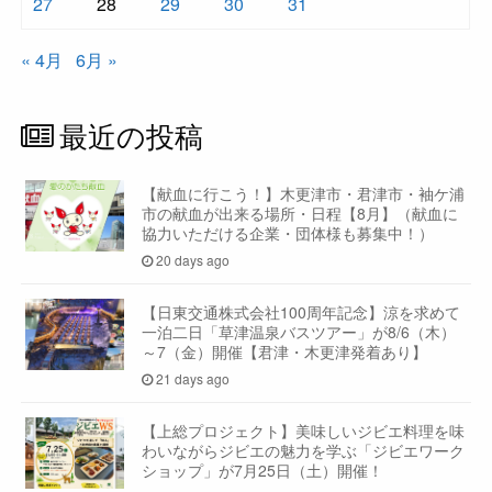
27
28
29
30
31
« 4月
6月 »
最近の投稿
【献血に行こう！】木更津市・君津市・袖ケ浦
市の献血が出来る場所・日程【8月】（献血に
協力いただける企業・団体様も募集中！）
20 days ago
【日東交通株式会社100周年記念】涼を求めて
一泊二日「草津温泉バスツアー」が8/6（木）
～7（金）開催【君津・木更津発着あり】
21 days ago
【上総プロジェクト】美味しいジビエ料理を味
わいながらジビエの魅力を学ぶ「ジビエワーク
ショップ」が7月25日（土）開催！