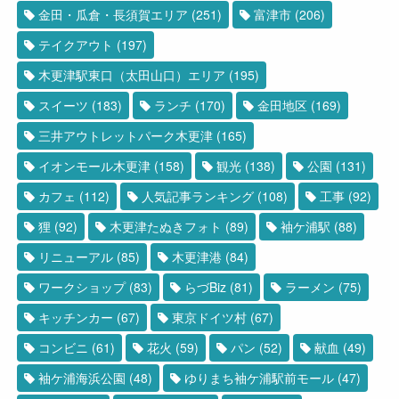
金田・瓜倉・長須賀エリア
(251)
富津市
(206)
テイクアウト
(197)
木更津駅東口（太田山口）エリア
(195)
スイーツ
(183)
ランチ
(170)
金田地区
(169)
三井アウトレットパーク木更津
(165)
イオンモール木更津
(158)
観光
(138)
公園
(131)
カフェ
(112)
人気記事ランキング
(108)
工事
(92)
狸
(92)
木更津たぬきフォト
(89)
袖ケ浦駅
(88)
リニューアル
(85)
木更津港
(84)
ワークショップ
(83)
らづBiz
(81)
ラーメン
(75)
キッチンカー
(67)
東京ドイツ村
(67)
コンビニ
(61)
花火
(59)
パン
(52)
献血
(49)
袖ケ浦海浜公園
(48)
ゆりまち袖ケ浦駅前モール
(47)