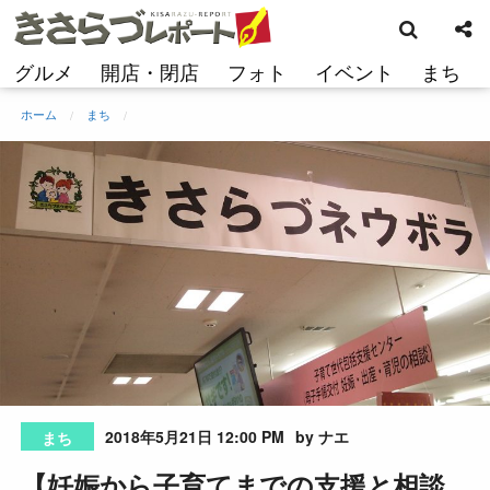
検
コ
索
ン
テ
グルメ
開店・閉店
フォト
イベント
まち
ン
ツ
ホーム
まち
へ
ス
キ
ッ
プ
2018年5月21日 12:00 PM
by ナエ
まち
【妊娠から子育てまでの支援と相談