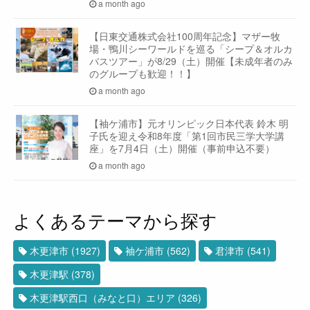
a month ago
【日東交通株式会社100周年記念】マザー牧
場・鴨川シーワールドを巡る「シープ＆オルカ
バスツアー」が8/29（土）開催【未成年者のみ
のグループも歓迎！！】
a month ago
【袖ケ浦市】元オリンピック日本代表 鈴木 明
子氏を迎え令和8年度「第1回市民三学大学講
座」を7月4日（土）開催（事前申込不要）
a month ago
よくあるテーマから探す
木更津市
(1927)
袖ケ浦市
(562)
君津市
(541)
木更津駅
(378)
木更津駅西口（みなと口）エリア
(326)