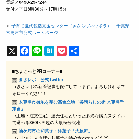
電話／0438-23-7244
受付／平日8時30分～17時15分
＞
子育て世代包括支援センター（きさらづネウボラ） – 千葉県
木更津市公式ホームページ
X
F
Li
H
P
共
a
n
at
o
有
c
e
e
ck
■ちょこっとPRコーナー■
e
n
et
きさレポ 公式Twitter
→きさレポの新着記事を配信しています。よろしければフ
b
a
ォローください！
o
木更津市街地を望む高台立地「美晴らしの街 木更津千
o
束台」
→土地・注文住宅、建売住宅といった多彩な購入スタイル
k
で選べる360区画超の大規模分譲地
袖ケ浦市の和菓子・洋菓子「大原軒」
→お中元に大原軒のお菓子の詰め合わせをどうぞ