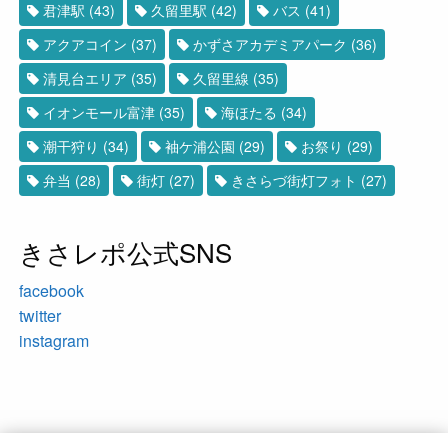
君津駅
(43)
久留里駅
(42)
バス
(41)
アクアコイン
(37)
かずさアカデミアパーク
(36)
清見台エリア
(35)
久留里線
(35)
イオンモール富津
(35)
海ほたる
(34)
潮干狩り
(34)
袖ケ浦公園
(29)
お祭り
(29)
弁当
(28)
街灯
(27)
きさらづ街灯フォト
(27)
きさレポ公式SNS
facebook
twitter
instagram