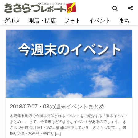
検
コ
索
ン
テ
グルメ
開店・閉店
フォト
イベント
まち
ン
ツ
へ
ス
キ
ッ
プ
2018/07/07・08の週末イベントまとめ
木更津市周辺で今週末開催されるイベントをご紹介する「週末イベント
まとめ」。 さて、今週末はどのようなイベントがあるのでしょう。 き
さらづ朝市 毎月第1・第3土曜日に開催している「きさらづ朝市」。朝
採り野菜・水産品・手作り […]