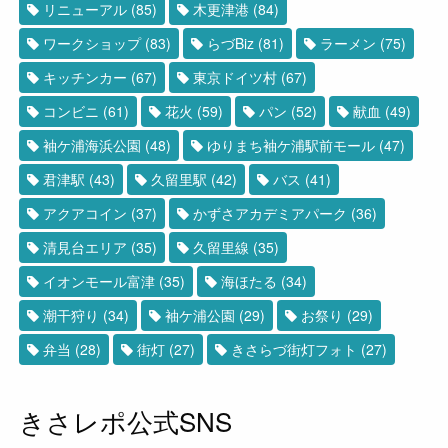
リニューアル
(85)
木更津港
(84)
ワークショップ
(83)
らづBiz
(81)
ラーメン
(75)
キッチンカー
(67)
東京ドイツ村
(67)
コンビニ
(61)
花火
(59)
パン
(52)
献血
(49)
袖ケ浦海浜公園
(48)
ゆりまち袖ケ浦駅前モール
(47)
君津駅
(43)
久留里駅
(42)
バス
(41)
アクアコイン
(37)
かずさアカデミアパーク
(36)
清見台エリア
(35)
久留里線
(35)
イオンモール富津
(35)
海ほたる
(34)
潮干狩り
(34)
袖ケ浦公園
(29)
お祭り
(29)
弁当
(28)
街灯
(27)
きさらづ街灯フォト
(27)
きさレポ公式SNS