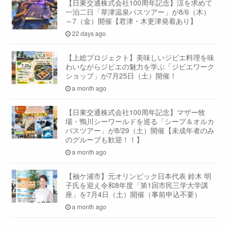
【日東交通株式会社100周年記念】涼を求めて
一泊二日「草津温泉バスツアー」が8/6（木）
～7（金）開催【君津・木更津発着あり】
22 days ago
【上総プロジェクト】美味しいジビエ料理を味
わいながらジビエの魅力を学ぶ「ジビエワーク
ショップ」が7月25日（土）開催！
a month ago
【日東交通株式会社100周年記念】マザー牧
場・鴨川シーワールドを巡る「シープ＆オルカ
バスツアー」が8/29（土）開催【未成年者のみ
のグループも歓迎！！】
a month ago
【袖ケ浦市】元オリンピック日本代表 鈴木 明
子氏を迎え令和8年度「第1回市民三学大学講
座」を7月4日（土）開催（事前申込不要）
a month ago