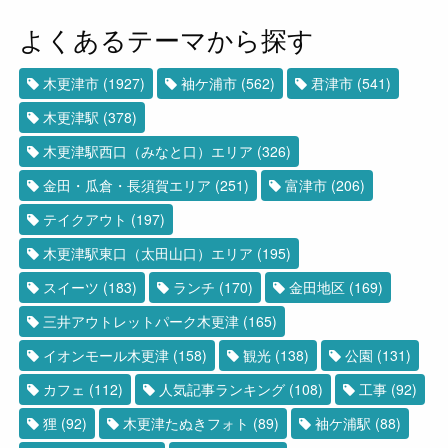
よくあるテーマから探す
木更津市
(1927)
袖ケ浦市
(562)
君津市
(541)
木更津駅
(378)
木更津駅西口（みなと口）エリア
(326)
金田・瓜倉・長須賀エリア
(251)
富津市
(206)
テイクアウト
(197)
木更津駅東口（太田山口）エリア
(195)
スイーツ
(183)
ランチ
(170)
金田地区
(169)
三井アウトレットパーク木更津
(165)
イオンモール木更津
(158)
観光
(138)
公園
(131)
カフェ
(112)
人気記事ランキング
(108)
工事
(92)
狸
(92)
木更津たぬきフォト
(89)
袖ケ浦駅
(88)