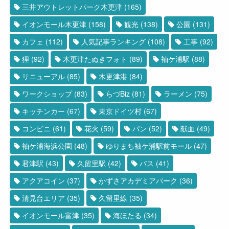
三井アウトレットパーク木更津
(165)
イオンモール木更津
(158)
観光
(138)
公園
(131)
カフェ
(112)
人気記事ランキング
(108)
工事
(92)
狸
(92)
木更津たぬきフォト
(89)
袖ケ浦駅
(88)
リニューアル
(85)
木更津港
(84)
ワークショップ
(83)
らづBiz
(81)
ラーメン
(75)
キッチンカー
(67)
東京ドイツ村
(67)
コンビニ
(61)
花火
(59)
パン
(52)
献血
(49)
袖ケ浦海浜公園
(48)
ゆりまち袖ケ浦駅前モール
(47)
君津駅
(43)
久留里駅
(42)
バス
(41)
アクアコイン
(37)
かずさアカデミアパーク
(36)
清見台エリア
(35)
久留里線
(35)
イオンモール富津
(35)
海ほたる
(34)