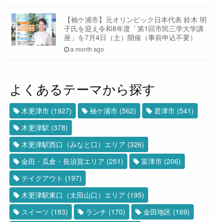
【袖ケ浦市】元オリンピック日本代表 鈴木 明
子氏を迎え令和8年度「第1回市民三学大学講
座」を7月4日（土）開催（事前申込不要）
a month ago
よくあるテーマから探す
木更津市
(1927)
袖ケ浦市
(562)
君津市
(541)
木更津駅
(378)
木更津駅西口（みなと口）エリア
(326)
金田・瓜倉・長須賀エリア
(251)
富津市
(206)
テイクアウト
(197)
木更津駅東口（太田山口）エリア
(195)
スイーツ
(183)
ランチ
(170)
金田地区
(169)