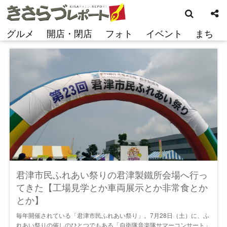
検
コ
索
ン
テ
グルメ
開店・閉店
フォト
イベント
まち
ン
ツ
へ
ス
キ
ッ
プ
君津市民ふれあい祭りの君津製鐵所会場へ行っ
てきた【工場見学とか車両展示とか非常食とか
とか】
毎年開催されている「君津市民ふれあい祭り」。7月28日（土）に、ふ
れあい祭りの催しのひとつでもある「自衛隊音楽隊サマーコンサート」