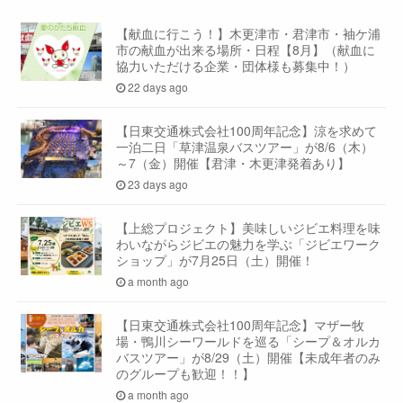
【献血に行こう！】木更津市・君津市・袖ケ浦
市の献血が出来る場所・日程【8月】（献血に
協力いただける企業・団体様も募集中！）
22 days ago
【日東交通株式会社100周年記念】涼を求めて
一泊二日「草津温泉バスツアー」が8/6（木）
～7（金）開催【君津・木更津発着あり】
23 days ago
【上総プロジェクト】美味しいジビエ料理を味
わいながらジビエの魅力を学ぶ「ジビエワーク
ショップ」が7月25日（土）開催！
a month ago
【日東交通株式会社100周年記念】マザー牧
場・鴨川シーワールドを巡る「シープ＆オルカ
バスツアー」が8/29（土）開催【未成年者のみ
のグループも歓迎！！】
a month ago