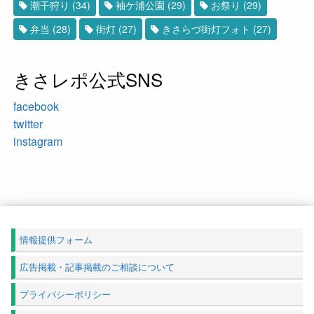
潮干狩り
(34)
袖ケ浦公園
(29)
お祭り
(29)
弁当
(28)
街灯
(27)
きさらづ街灯フォト
(27)
きさレポ公式SNS
facebook
twitter
instagram
情報提供フォーム
広告掲載・記事掲載のご相談について
プライバシーポリシー