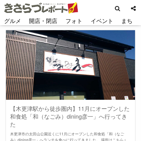
検
コ
索
ン
テ
グルメ
開店・閉店
フォト
イベント
まち
ン
ツ
へ
ス
キ
ッ
プ
【木更津駅から徒歩圏内】11月にオープンした
和食処「和（なごみ）dining彦一」へ行ってき
た
木更津市の太田山公園近くに11月にオープンした和食処「和（なご
み）dining彦一」へランチを食べに行ってきました。 場所はこちら↓