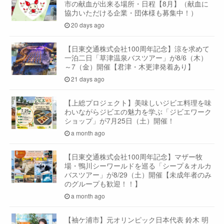
市の献血が出来る場所・日程【8月】（献血に
協力いただける企業・団体様も募集中！）
20 days ago
【日東交通株式会社100周年記念】涼を求めて
一泊二日「草津温泉バスツアー」が8/6（木）
～7（金）開催【君津・木更津発着あり】
21 days ago
【上総プロジェクト】美味しいジビエ料理を味
わいながらジビエの魅力を学ぶ「ジビエワーク
ショップ」が7月25日（土）開催！
a month ago
【日東交通株式会社100周年記念】マザー牧
場・鴨川シーワールドを巡る「シープ＆オルカ
バスツアー」が8/29（土）開催【未成年者のみ
のグループも歓迎！！】
a month ago
【袖ケ浦市】元オリンピック日本代表 鈴木 明