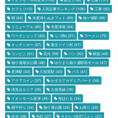
カフェ
(112)
人気記事ランキング
(108)
工事
(92)
狸
(92)
木更津たぬきフォト
(89)
袖ケ浦駅
(88)
リニューアル
(85)
木更津港
(84)
ワークショップ
(83)
らづBiz
(81)
ラーメン
(75)
キッチンカー
(67)
東京ドイツ村
(67)
コンビニ
(61)
花火
(59)
パン
(52)
献血
(49)
袖ケ浦海浜公園
(48)
ゆりまち袖ケ浦駅前モール
(47)
君津駅
(43)
久留里駅
(42)
バス
(41)
アクアコイン
(37)
かずさアカデミアパーク
(36)
清見台エリア
(35)
久留里線
(35)
イオンモール富津
(35)
海ほたる
(34)
潮干狩り
(34)
袖ケ浦公園
(29)
お祭り
(29)
弁当
(28)
街灯
(27)
きさらづ街灯フォト
(27)