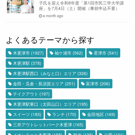
子氏を迎え令和8年度「第1回市民三学大学講
座」を7月4日（土）開催（事前申込不要）
a month ago
よくあるテーマから探す
木更津市
(1927)
袖ケ浦市
(562)
君津市
(541)
木更津駅
(378)
木更津駅西口（みなと口）エリア
(326)
金田・瓜倉・長須賀エリア
(251)
富津市
(206)
テイクアウト
(197)
木更津駅東口（太田山口）エリア
(195)
スイーツ
(183)
ランチ
(170)
金田地区
(169)
三井アウトレットパーク木更津
(165)
イオンモール木更津
(158)
観光
(138)
公園
(131)