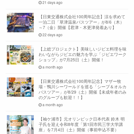
21 days ago
【日東交通株式会社100周年記念】涼を求めて
一泊二日「草津温泉バスツアー」が8/6（木）
～7（金）開催【君津・木更津発着あり】
22 days ago
【上総プロジェクト】美味しいジビエ料理を味
わいながらジビエの魅力を学ぶ「ジビエワーク
ショップ」が7月25日（土）開催！
a month ago
【日東交通株式会社100周年記念】マザー牧
場・鴨川シーワールドを巡る「シープ＆オルカ
バスツアー」が8/29（土）開催【未成年者のみ
のグループも歓迎！！】
a month ago
【袖ケ浦市】元オリンピック日本代表 鈴木 明
子氏を迎え令和8年度「第1回市民三学大学講
座」を7月4日（土）開催（事前申込不要）