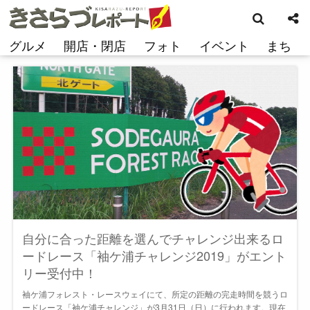
検
コ
索
ン
テ
グルメ
開店・閉店
フォト
イベント
まち
ン
ツ
へ
ス
キ
ッ
プ
自分に合った距離を選んでチャレンジ出来るロ
ードレース「袖ケ浦チャレンジ2019」がエント
リー受付中！
袖ケ浦フォレスト・レースウェイにて、所定の距離の完走時間を競うロ
ードレース「袖ケ浦チャレンジ」が3月31日（日）に行われます。現在