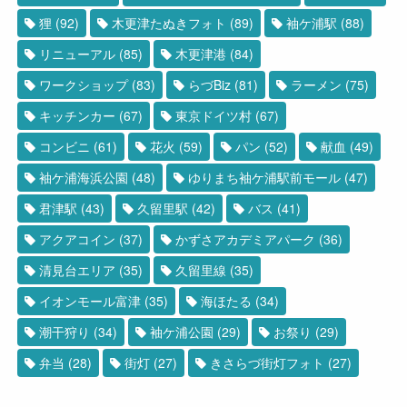
狸
(92)
木更津たぬきフォト
(89)
袖ケ浦駅
(88)
リニューアル
(85)
木更津港
(84)
ワークショップ
(83)
らづBiz
(81)
ラーメン
(75)
キッチンカー
(67)
東京ドイツ村
(67)
コンビニ
(61)
花火
(59)
パン
(52)
献血
(49)
袖ケ浦海浜公園
(48)
ゆりまち袖ケ浦駅前モール
(47)
君津駅
(43)
久留里駅
(42)
バス
(41)
アクアコイン
(37)
かずさアカデミアパーク
(36)
清見台エリア
(35)
久留里線
(35)
イオンモール富津
(35)
海ほたる
(34)
潮干狩り
(34)
袖ケ浦公園
(29)
お祭り
(29)
弁当
(28)
街灯
(27)
きさらづ街灯フォト
(27)