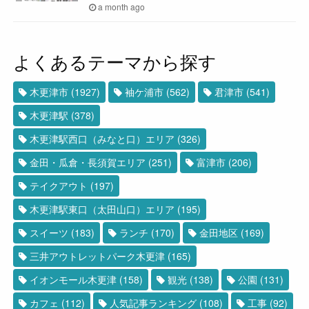
a month ago
よくあるテーマから探す
木更津市
(1927)
袖ケ浦市
(562)
君津市
(541)
木更津駅
(378)
木更津駅西口（みなと口）エリア
(326)
金田・瓜倉・長須賀エリア
(251)
富津市
(206)
テイクアウト
(197)
木更津駅東口（太田山口）エリア
(195)
スイーツ
(183)
ランチ
(170)
金田地区
(169)
三井アウトレットパーク木更津
(165)
イオンモール木更津
(158)
観光
(138)
公園
(131)
カフェ
(112)
人気記事ランキング
(108)
工事
(92)