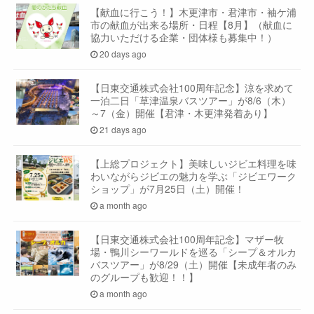
【献血に行こう！】木更津市・君津市・袖ケ浦
市の献血が出来る場所・日程【8月】（献血に
協力いただける企業・団体様も募集中！）
20 days ago
【日東交通株式会社100周年記念】涼を求めて
一泊二日「草津温泉バスツアー」が8/6（木）
～7（金）開催【君津・木更津発着あり】
21 days ago
【上総プロジェクト】美味しいジビエ料理を味
わいながらジビエの魅力を学ぶ「ジビエワーク
ショップ」が7月25日（土）開催！
a month ago
【日東交通株式会社100周年記念】マザー牧
場・鴨川シーワールドを巡る「シープ＆オルカ
バスツアー」が8/29（土）開催【未成年者のみ
のグループも歓迎！！】
a month ago