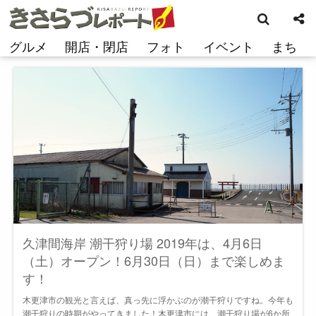
検
コ
索
ン
テ
グルメ
開店・閉店
フォト
イベント
まち
ン
ツ
へ
ス
キ
ッ
プ
久津間海岸 潮干狩り場 2019年は、4月6日
（土）オープン！6月30日（日）まで楽しめま
す！
木更津市の観光と言えば、真っ先に浮かぶのが潮干狩りですね。今年も
潮干狩りの時期がやってきました！木更津市には、潮干狩り場が6か所