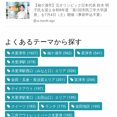
【袖ケ浦市】元オリンピック日本代表 鈴木 明
子氏を迎え令和8年度「第1回市民三学大学講
座」を7月4日（土）開催（事前申込不要）
a month ago
よくあるテーマから探す
木更津市
(1927)
袖ケ浦市
(562)
君津市
(541)
木更津駅
(378)
木更津駅西口（みなと口）エリア
(326)
金田・瓜倉・長須賀エリア
(251)
富津市
(206)
テイクアウト
(197)
木更津駅東口（太田山口）エリア
(195)
スイーツ
(183)
ランチ
(170)
金田地区
(169)
三井アウトレットパーク木更津
(165)