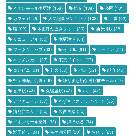
イオンモール木更津
(158)
観光
(138)
公園
(131)
カフェ
(112)
人気記事ランキング
(108)
工事
(92)
狸
(92)
木更津たぬきフォト
(89)
袖ケ浦駅
(88)
リニューアル
(85)
木更津港
(84)
ワークショップ
(83)
らづBiz
(81)
ラーメン
(75)
キッチンカー
(67)
東京ドイツ村
(67)
コンビニ
(61)
花火
(59)
パン
(52)
献血
(49)
袖ケ浦海浜公園
(48)
ゆりまち袖ケ浦駅前モール
(47)
君津駅
(43)
久留里駅
(42)
バス
(41)
アクアコイン
(37)
かずさアカデミアパーク
(36)
清見台エリア
(35)
久留里線
(35)
イオンモール富津
(35)
海ほたる
(34)
潮干狩り
(34)
袖ケ浦公園
(29)
お祭り
(29)