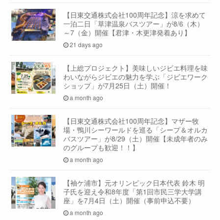
【日東交通株式会社100周年記念】涼を求めて
一泊二日「草津温泉バスツアー」が8/6（木）
～7（金）開催【君津・木更津発着あり】
21 days ago
【上総プロジェクト】美味しいジビエ料理を味
わいながらジビエの魅力を学ぶ「ジビエワーク
ショップ」が7月25日（土）開催！
a month ago
【日東交通株式会社100周年記念】マザー牧
場・鴨川シーワールドを巡る「シープ＆オルカ
バスツアー」が8/29（土）開催【未成年者のみ
のグループも歓迎！！】
a month ago
【袖ケ浦市】元オリンピック日本代表 鈴木 明
子氏を迎え令和8年度「第1回市民三学大学講
座」を7月4日（土）開催（事前申込不要）
a month ago