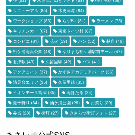
リニューアル
(85)
木更津港
(84)
ワークショップ
(83)
らづBiz
(81)
ラーメン
(75)
キッチンカー
(67)
東京ドイツ村
(67)
コンビニ
(61)
花火
(59)
パン
(52)
献血
(49)
袖ケ浦海浜公園
(48)
ゆりまち袖ケ浦駅前モール
(47)
君津駅
(43)
久留里駅
(42)
バス
(41)
アクアコイン
(37)
かずさアカデミアパーク
(36)
清見台エリア
(35)
久留里線
(35)
イオンモール富津
(35)
海ほたる
(34)
潮干狩り
(34)
袖ケ浦公園
(29)
お祭り
(29)
弁当
(28)
街灯
(27)
きさらづ街灯フォト
(27)
きさレポ公式SNS