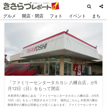
検
コ
索
ン
テ
グルメ
開店・閉店
フォト
イベント
まち
ン
ツ
へ
ス
キ
ッ
プ
「ファミリーセンタータカヨシ 八幡台店」が5
月12日（日）をもって閉店
木更津市八幡台にある「ファミリーセンタータカヨシ 八幡台店」が5月
12日（日）をもって閉店するそうです。 場所はこちら↓ 木更津八幡台
郵便局や八幡台公民館などが近くにあります。 ファミリーセンタータ