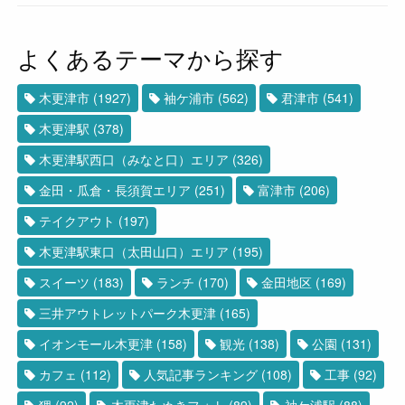
よくあるテーマから探す
木更津市
(1927)
袖ケ浦市
(562)
君津市
(541)
木更津駅
(378)
木更津駅西口（みなと口）エリア
(326)
金田・瓜倉・長須賀エリア
(251)
富津市
(206)
テイクアウト
(197)
木更津駅東口（太田山口）エリア
(195)
スイーツ
(183)
ランチ
(170)
金田地区
(169)
三井アウトレットパーク木更津
(165)
イオンモール木更津
(158)
観光
(138)
公園
(131)
カフェ
(112)
人気記事ランキング
(108)
工事
(92)
狸
(92)
木更津たぬきフォト
(89)
袖ケ浦駅
(88)