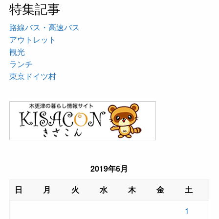
特集記事
路線バス・高速バス
アウトレット
観光
ランチ
東京ドイツ村
2019年6月
日
月
火
水
木
金
土
1