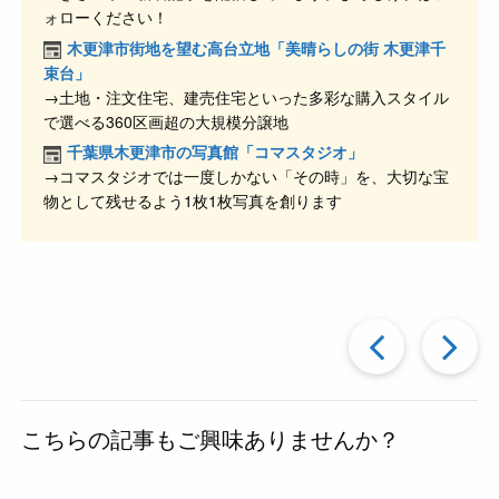
b
a
ォローください！
o
木更津市街地を望む高台立地「美晴らしの街 木更津千
o
束台」
→土地・注文住宅、建売住宅といった多彩な購入スタイル
k
で選べる360区画超の大規模分譲地
千葉県木更津市の写真館「コマスタジオ」
→コマスタジオでは一度しかない「その時」を、大切な宝
物として残せるよう1枚1枚写真を創ります
過
去
こちらの記事もご興味ありませんか？
の