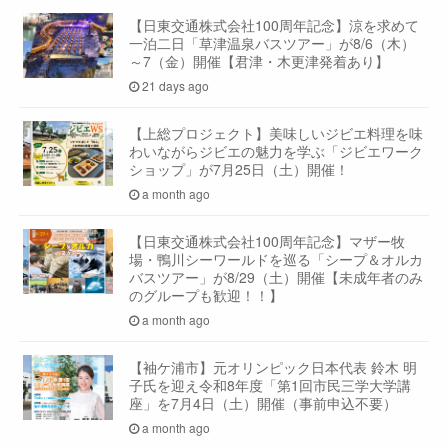
【日東交通株式会社100周年記念】涼を求めて
一泊二日「草津温泉バスツアー」が8/6（木）
～7（金）開催【君津・木更津発着あり】
21 days ago
【上総プロジェクト】美味しいジビエ料理を味
わいながらジビエの魅力を学ぶ「ジビエワーク
ショップ」が7月25日（土）開催！
a month ago
【日東交通株式会社100周年記念】マザー牧
場・鴨川シーワールドを巡る「シープ＆オルカ
バスツアー」が8/29（土）開催【未成年者のみ
のグループも歓迎！！】
a month ago
【袖ケ浦市】元オリンピック日本代表 鈴木 明
子氏を迎え令和8年度「第1回市民三学大学講
座」を7月4日（土）開催（事前申込不要）
a month ago