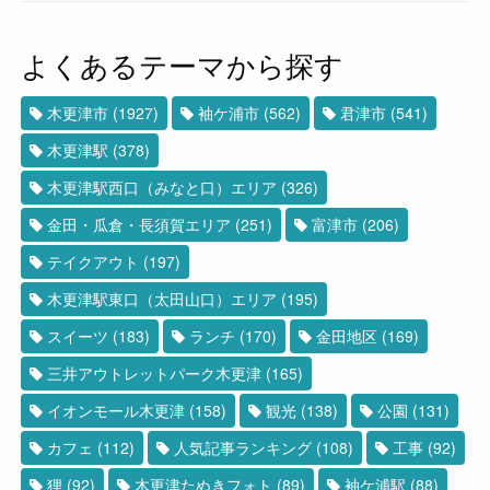
よくあるテーマから探す
木更津市
(1927)
袖ケ浦市
(562)
君津市
(541)
木更津駅
(378)
木更津駅西口（みなと口）エリア
(326)
金田・瓜倉・長須賀エリア
(251)
富津市
(206)
テイクアウト
(197)
木更津駅東口（太田山口）エリア
(195)
スイーツ
(183)
ランチ
(170)
金田地区
(169)
三井アウトレットパーク木更津
(165)
イオンモール木更津
(158)
観光
(138)
公園
(131)
カフェ
(112)
人気記事ランキング
(108)
工事
(92)
狸
(92)
木更津たぬきフォト
(89)
袖ケ浦駅
(88)