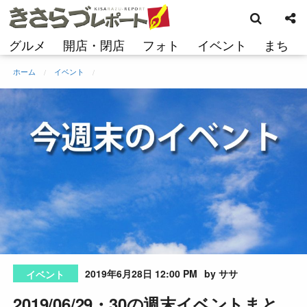
検
コ
索
ン
テ
グルメ
開店・閉店
フォト
イベント
まち
ン
ツ
ホーム
イベント
へ
ス
キ
ッ
プ
2019年6月28日 12:00 PM
by ササ
イベント
2019/06/29・30の週末イベントまと