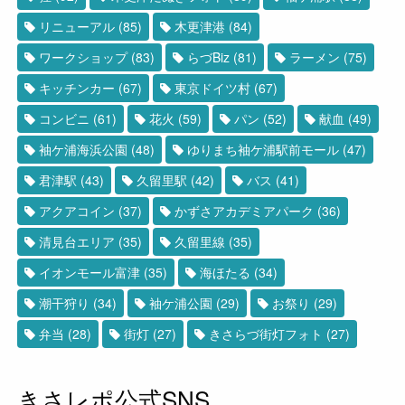
リニューアル
(85)
木更津港
(84)
ワークショップ
(83)
らづBiz
(81)
ラーメン
(75)
キッチンカー
(67)
東京ドイツ村
(67)
コンビニ
(61)
花火
(59)
パン
(52)
献血
(49)
袖ケ浦海浜公園
(48)
ゆりまち袖ケ浦駅前モール
(47)
君津駅
(43)
久留里駅
(42)
バス
(41)
アクアコイン
(37)
かずさアカデミアパーク
(36)
清見台エリア
(35)
久留里線
(35)
イオンモール富津
(35)
海ほたる
(34)
潮干狩り
(34)
袖ケ浦公園
(29)
お祭り
(29)
弁当
(28)
街灯
(27)
きさらづ街灯フォト
(27)
きさレポ公式SNS