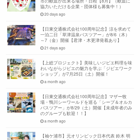
市の献血が出来る場所・日程【8月】（献血に
協力いただける企業・団体様も募集中！）
20 days ago
【日東交通株式会社100周年記念】涼を求めて
一泊二日「草津温泉バスツアー」が8/6（木）
～7（金）開催【君津・木更津発着あり】
21 days ago
【上総プロジェクト】美味しいジビエ料理を味
わいながらジビエの魅力を学ぶ「ジビエワーク
ショップ」が7月25日（土）開催！
a month ago
【日東交通株式会社100周年記念】マザー牧
場・鴨川シーワールドを巡る「シープ＆オルカ
バスツアー」が8/29（土）開催【未成年者のみ
のグループも歓迎！！】
a month ago
【袖ケ浦市】元オリンピック日本代表 鈴木 明