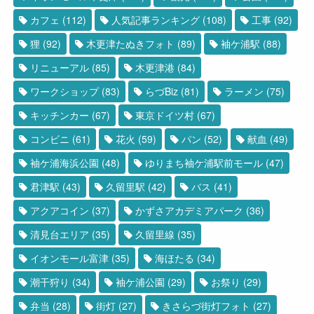
カフェ
(112)
人気記事ランキング
(108)
工事
(92)
狸
(92)
木更津たぬきフォト
(89)
袖ケ浦駅
(88)
リニューアル
(85)
木更津港
(84)
ワークショップ
(83)
らづBiz
(81)
ラーメン
(75)
キッチンカー
(67)
東京ドイツ村
(67)
コンビニ
(61)
花火
(59)
パン
(52)
献血
(49)
袖ケ浦海浜公園
(48)
ゆりまち袖ケ浦駅前モール
(47)
君津駅
(43)
久留里駅
(42)
バス
(41)
アクアコイン
(37)
かずさアカデミアパーク
(36)
清見台エリア
(35)
久留里線
(35)
イオンモール富津
(35)
海ほたる
(34)
潮干狩り
(34)
袖ケ浦公園
(29)
お祭り
(29)
弁当
(28)
街灯
(27)
きさらづ街灯フォト
(27)