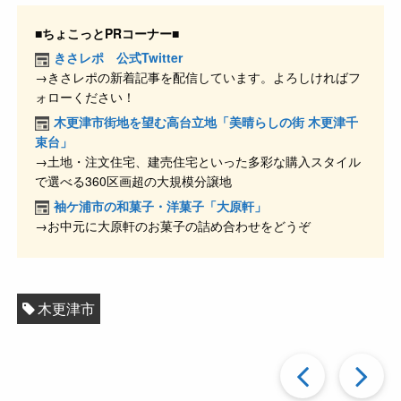
a
n
at
o
有
c
e
e
ck
■ちょこっとPRコーナー■
e
n
et
きさレポ 公式Twitter
→きさレポの新着記事を配信しています。よろしければフ
b
a
ォローください！
o
木更津市街地を望む高台立地「美晴らしの街 木更津千
o
束台」
→土地・注文住宅、建売住宅といった多彩な購入スタイル
k
で選べる360区画超の大規模分譲地
袖ケ浦市の和菓子・洋菓子「大原軒」
→お中元に大原軒のお菓子の詰め合わせをどうぞ
木更津市
過