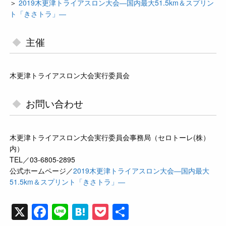
＞
2019木更津トライアスロン大会―国内最大51.5km＆スプリン
ト「きさトラ」―
主催
木更津トライアスロン大会実行委員会
お問い合わせ
木更津トライアスロン大会実行委員会事務局（セロトーレ(株）
内）
TEL／03-6805-2895
公式ホームページ／
2019木更津トライアスロン大会―国内最大
51.5km＆スプリント「きさトラ」―
X
F
Li
H
P
共