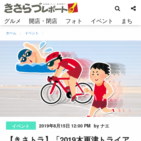
検
コ
索
ン
テ
グルメ
開店・閉店
フォト
イベント
まち
ン
ツ
ホーム
イベント
へ
ス
キ
ッ
プ
2019年8月15日 12:00 PM
by ナエ
イベント
【きさトラ】「2019木更津トライア