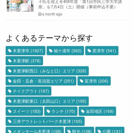
子氏を迎え令和8年度「第1回市民三学大学講
座」を7月4日（土）開催（事前申込不要）
a month ago
よくあるテーマから探す
木更津市
(1927)
袖ケ浦市
(562)
君津市
(541)
木更津駅
(378)
木更津駅西口（みなと口）エリア
(326)
金田・瓜倉・長須賀エリア
(251)
富津市
(206)
テイクアウト
(197)
木更津駅東口（太田山口）エリア
(195)
スイーツ
(183)
ランチ
(170)
金田地区
(169)
三井アウトレットパーク木更津
(165)
イオンモール木更津
(158)
観光
(138)
公園
(131)