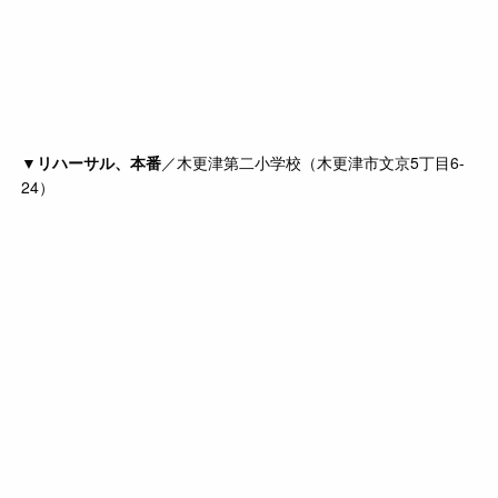
▼
リハーサル、本番
／木更津第二小学校（木更津市文京5丁目6-
24）