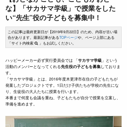
な】「サカサマ学級」で授業をした
い“先生”役の子どもを募集中！
この記事は最終更新日が【2019年9月22日】のため、内容が古い場
合があります。最新記事がある
TOPページ
や、ページ上部にある
「サイト内検索
」もお試しください。
ハッピーメーカー必ず実行委員会では 「
サカサマ学級
」という
活動のメンバーとなってくれる
先生役の子どもを募集
しておりま
す。
「サカサマ学級」とは、2016年度木更津市在住の子どもたちが
発案したプロジェクトです。1日だけ子供たちが学校の先生にな
り、生徒役の大人たちに授業を行います。
本番まで何度も会議を重ね、子どもたちが自分で授業を立案し、
準備を進めます。