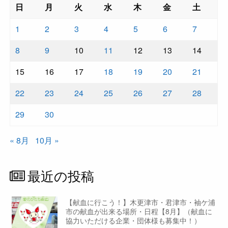
日
月
火
水
木
金
土
1
2
3
4
5
6
7
8
9
10
11
12
13
14
15
16
17
18
19
20
21
22
23
24
25
26
27
28
29
30
« 8月
10月 »
最近の投稿
【献血に行こう！】木更津市・君津市・袖ケ浦
市の献血が出来る場所・日程【8月】（献血に
協力いただける企業・団体様も募集中！）