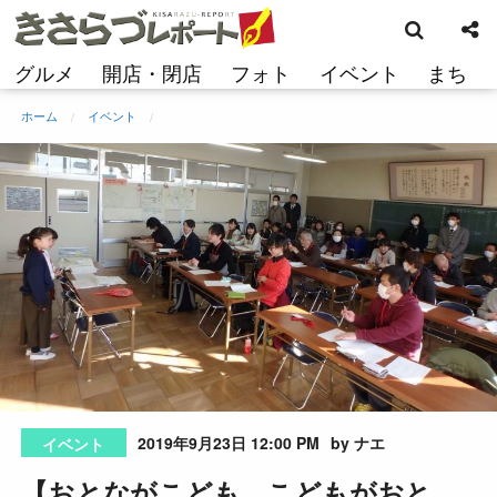
検
コ
索
ン
テ
グルメ
開店・閉店
フォト
イベント
まち
ン
ツ
ホーム
イベント
へ
ス
キ
ッ
プ
2019年9月23日 12:00 PM
by ナエ
イベント
【おとながこども、こどもがおと