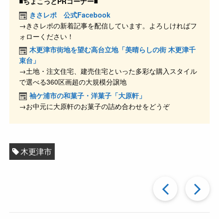
c
e
e
ck
■ちょこっとPRコーナー■
e
n
et
きさレポ 公式Facebook
→きさレポの新着記事を配信しています。よろしければフ
b
a
ォローください！
o
木更津市街地を望む高台立地「美晴らしの街 木更津千
o
束台」
→土地・注文住宅、建売住宅といった多彩な購入スタイル
k
で選べる360区画超の大規模分譲地
袖ケ浦市の和菓子・洋菓子「大原軒」
→お中元に大原軒のお菓子の詰め合わせをどうぞ
木更津市
過
去