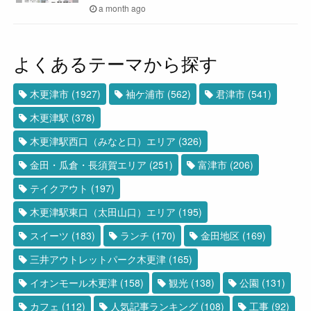
a month ago
よくあるテーマから探す
木更津市
(1927)
袖ケ浦市
(562)
君津市
(541)
木更津駅
(378)
木更津駅西口（みなと口）エリア
(326)
金田・瓜倉・長須賀エリア
(251)
富津市
(206)
テイクアウト
(197)
木更津駅東口（太田山口）エリア
(195)
スイーツ
(183)
ランチ
(170)
金田地区
(169)
三井アウトレットパーク木更津
(165)
イオンモール木更津
(158)
観光
(138)
公園
(131)
カフェ
(112)
人気記事ランキング
(108)
工事
(92)