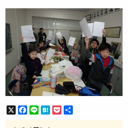
X
F
Li
H
P
共
a
n
at
o
有