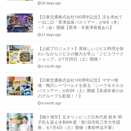
20 days ago
【日東交通株式会社100周年記念】涼を求めて
一泊二日「草津温泉バスツアー」が8/6（木）
～7（金）開催【君津・木更津発着あり】
21 days ago
【上総プロジェクト】美味しいジビエ料理を味
わいながらジビエの魅力を学ぶ「ジビエワーク
ショップ」が7月25日（土）開催！
a month ago
【日東交通株式会社100周年記念】マザー牧
場・鴨川シーワールドを巡る「シープ＆オルカ
バスツアー」が8/29（土）開催【未成年者のみ
のグループも歓迎！！】
a month ago
【袖ケ浦市】元オリンピック日本代表 鈴木 明
子氏を迎え令和8年度「第1回市民三学大学講
座」を7月4日（土）開催（事前申込不要）