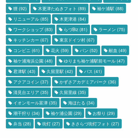
狸
(92)
木更津たぬきフォト
(89)
袖ケ浦駅
(88)
リニューアル
(85)
木更津港
(84)
ワークショップ
(83)
らづBiz
(81)
ラーメン
(75)
キッチンカー
(67)
東京ドイツ村
(67)
コンビニ
(61)
花火
(59)
パン
(52)
献血
(49)
袖ケ浦海浜公園
(48)
ゆりまち袖ケ浦駅前モール
(47)
君津駅
(43)
久留里駅
(42)
バス
(41)
アクアコイン
(37)
かずさアカデミアパーク
(36)
清見台エリア
(35)
久留里線
(35)
イオンモール富津
(35)
海ほたる
(34)
潮干狩り
(34)
袖ケ浦公園
(29)
お祭り
(29)
弁当
(28)
街灯
(27)
きさらづ街灯フォト
(27)