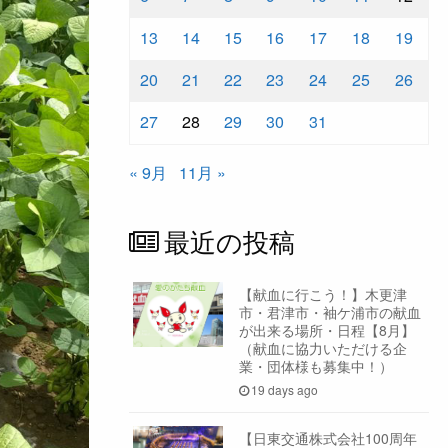
13
14
15
16
17
18
19
20
21
22
23
24
25
26
27
28
29
30
31
« 9月
11月 »
最近の投稿
【献血に行こう！】木更津
市・君津市・袖ケ浦市の献血
が出来る場所・日程【8月】
（献血に協力いただける企
業・団体様も募集中！）
19 days ago
【日東交通株式会社100周年