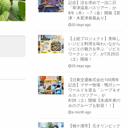
記念】涼を求めて一泊二日
「草津温泉バスツアー」が
8/6（木）～7（金）開催【君
津・木更津発着あり】
20 days ago
【上総プロジェクト】美味し
いジビエ料理を味わいながら
ジビエの魅力を学ぶ「ジビエ
ワークショップ」が7月25日
（土）開催！
25 days ago
【日東交通株式会社100周年
記念】マザー牧場・鴨川シー
ワールドを巡る「シープ＆オ
ルカ バスツアー」が
8/29（土）開催【未成年者の
みのグループも歓迎！！】
a month ago
【袖ケ浦市】元オリンピック