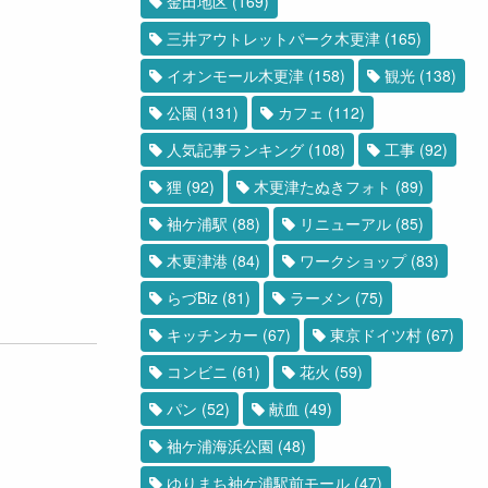
金田地区
(169)
三井アウトレットパーク木更津
(165)
イオンモール木更津
(158)
観光
(138)
公園
(131)
カフェ
(112)
人気記事ランキング
(108)
工事
(92)
狸
(92)
木更津たぬきフォト
(89)
袖ケ浦駅
(88)
リニューアル
(85)
木更津港
(84)
ワークショップ
(83)
らづBiz
(81)
ラーメン
(75)
キッチンカー
(67)
東京ドイツ村
(67)
コンビニ
(61)
花火
(59)
パン
(52)
献血
(49)
袖ケ浦海浜公園
(48)
ゆりまち袖ケ浦駅前モール
(47)