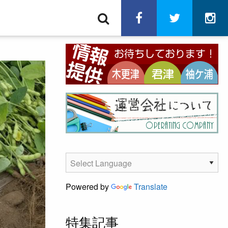
検
facebook
twitter
in
索
Powered by
Translate
特集記事