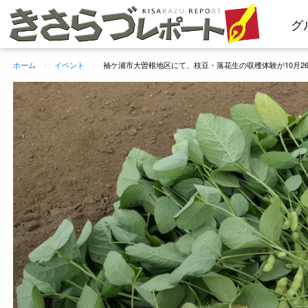
コ
グ
ン
テ
ン
ホーム
イベント
袖ケ浦市大曽根地区にて、枝豆・落花生の収穫体験が10月2
ツ
へ
ス
キ
ッ
プ