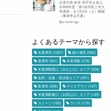
日本代表 鈴木 明子氏を迎え
令和8年度「第1回市民三学大
学講座」を7月4日（土）開催
（事前申込不要）
a month ago
よくあるテーマから探す
木更津市
(1927)
袖ケ浦市
(562)
君津市
(541)
木更津駅
(378)
木更津駅西口（みなと口）エリア
(326)
金田・瓜倉・長須賀エリア
(251)
富津市
(206)
テイクアウト
(197)
木更津駅東口（太田山口）エリア
(195)
スイーツ
(183)
ランチ
(170)