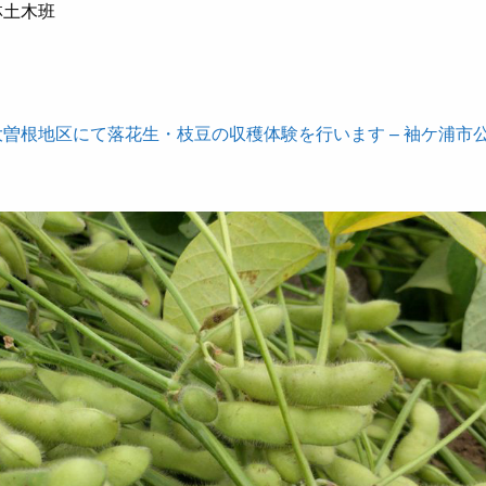
林土木班
）大曽根地区にて落花生・枝豆の収穫体験を行います – 袖ケ浦市