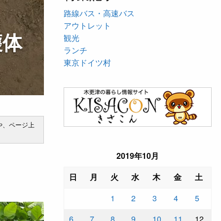
路線バス・高速バス
アウトレット
穫体
観光
ランチ
東京ドイツ村
や、ページ上
2019年10月
日
月
火
水
木
金
土
1
2
3
4
5
6
7
8
9
10
11
12