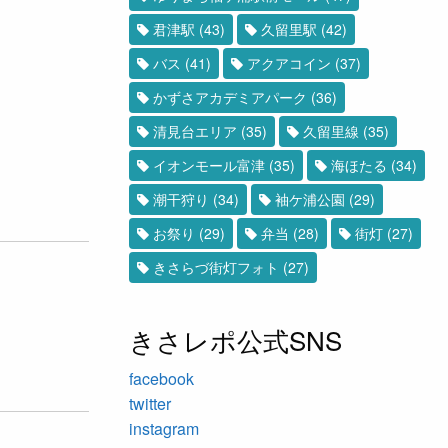
君津駅
(43)
久留里駅
(42)
バス
(41)
アクアコイン
(37)
かずさアカデミアパーク
(36)
清見台エリア
(35)
久留里線
(35)
イオンモール富津
(35)
海ほたる
(34)
潮干狩り
(34)
袖ケ浦公園
(29)
お祭り
(29)
弁当
(28)
街灯
(27)
きさらづ街灯フォト
(27)
きさレポ公式SNS
facebook
twitter
instagram