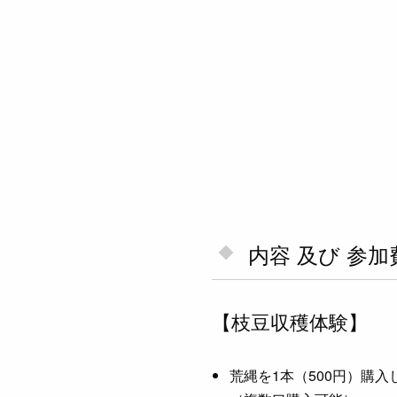
内容 及び 参加
【枝豆収穫体験】
荒縄を1本（500円）購