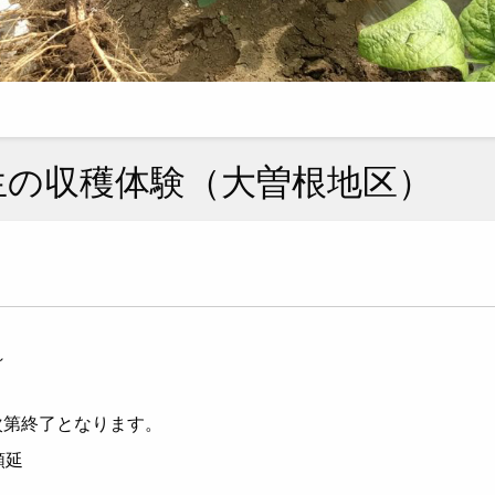
生の収穫体験（大曽根地区）
～
次第終了となります。
順延