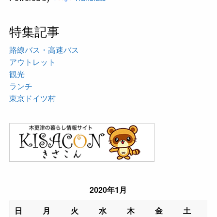
特集記事
路線バス・高速バス
アウトレット
観光
ランチ
東京ドイツ村
2020年1月
日
月
火
水
木
金
土