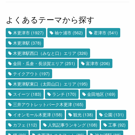
よくあるテーマから探す
木更津市
(1927)
袖ケ浦市
(562)
君津市
(541)
木更津駅
(378)
木更津駅西口（みなと口）エリア
(326)
金田・瓜倉・長須賀エリア
(251)
富津市
(206)
テイクアウト
(197)
木更津駅東口（太田山口）エリア
(195)
スイーツ
(183)
ランチ
(170)
金田地区
(169)
三井アウトレットパーク木更津
(165)
イオンモール木更津
(158)
観光
(138)
公園
(131)
カフェ
(112)
人気記事ランキング
(108)
工事
(92)
狸
(92)
木更津たぬきフォト
(89)
袖ケ浦駅
(88)