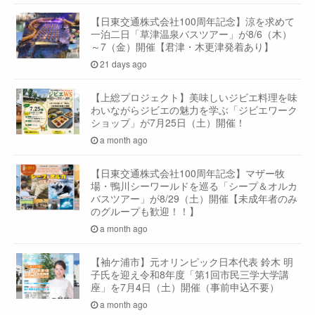
【日東交通株式会社100周年記念】涼を求めて
一泊二日「草津温泉バスツアー」が8/6（木）
～7（金）開催【君津・木更津発着あり】
21 days ago
【上総プロジェクト】美味しいジビエ料理を味
わいながらジビエの魅力を学ぶ「ジビエワーク
ショップ」が7月25日（土）開催！
a month ago
【日東交通株式会社100周年記念】マザー牧
場・鴨川シーワールドを巡る「シープ＆オルカ
バスツアー」が8/29（土）開催【未成年者のみ
のグループも歓迎！！】
a month ago
【袖ケ浦市】元オリンピック日本代表 鈴木 明
子氏を迎え令和8年度「第1回市民三学大学講
座」を7月4日（土）開催（事前申込不要）
a month ago