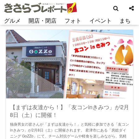
検
コ
索
ン
テ
グルメ
開店・閉店
フォト
イベント
まち
ン
ツ
へ
ス
キ
ッ
プ
【まずは友達から！】「友コンinきみつ」が2月
8日（土）に開催！
独身男女の皆さんが「まずは友達から！」と気軽に参加できる「友コン
inきみつ」が2月8日（土）に開催されます。 君津市にある「房総ダイ
ニング GoZZo」にて、チーム対抗ゲームや軽食を楽しみながら、気軽