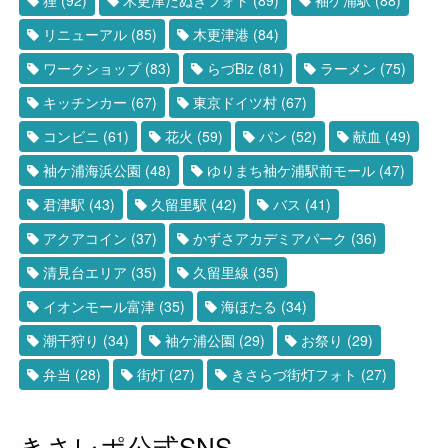
リニューアル
(85)
木更津港
(84)
ワークショップ
(83)
らづBiz
(81)
ラーメン
(75)
キッチンカー
(67)
東京ドイツ村
(67)
コンビニ
(61)
花火
(59)
パン
(52)
献血
(49)
袖ケ浦海浜公園
(48)
ゆりまち袖ケ浦駅前モール
(47)
君津駅
(43)
久留里駅
(42)
バス
(41)
アクアコイン
(37)
かずさアカデミアパーク
(36)
清見台エリア
(35)
久留里線
(35)
イオンモール富津
(35)
海ほたる
(34)
潮干狩り
(34)
袖ケ浦公園
(29)
お祭り
(29)
弁当
(28)
街灯
(27)
きさらづ街灯フォト
(27)
きさレポ公式SNS