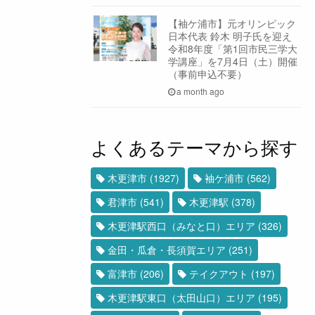
【袖ケ浦市】元オリンピック
日本代表 鈴木 明子氏を迎え
令和8年度「第1回市民三学大
学講座」を7月4日（土）開催
（事前申込不要）
a month ago
よくあるテーマから探す
木更津市
(1927)
袖ケ浦市
(562)
君津市
(541)
木更津駅
(378)
木更津駅西口（みなと口）エリア
(326)
金田・瓜倉・長須賀エリア
(251)
富津市
(206)
テイクアウト
(197)
木更津駅東口（太田山口）エリア
(195)