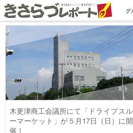
コ
グ
ン
テ
ン
ツ
へ
ス
キ
ッ
プ
木更津商工会議所にて「ドライブスル
ーマーケット」が５月17日（日）に開
催！