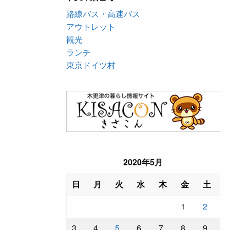
路線バス・高速バス
アウトレット
観光
ランチ
東京ドイツ村
2020年5月
日
月
火
水
木
金
土
1
2
3
4
5
6
7
8
9