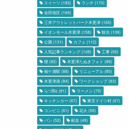
スイーツ
(183)
ランチ
(170)
金田地区
(169)
三井アウトレットパーク木更津
(165)
イオンモール木更津
(158)
観光
(138)
公園
(131)
カフェ
(112)
人気記事ランキング
(108)
工事
(92)
狸
(92)
木更津たぬきフォト
(89)
袖ケ浦駅
(88)
リニューアル
(85)
木更津港
(84)
ワークショップ
(83)
らづBiz
(81)
ラーメン
(75)
キッチンカー
(67)
東京ドイツ村
(67)
コンビニ
(61)
花火
(59)
パン
(52)
献血
(49)