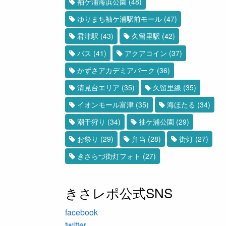
袖ケ浦海浜公園
(48)
ゆりまち袖ケ浦駅前モール
(47)
君津駅
(43)
久留里駅
(42)
バス
(41)
アクアコイン
(37)
かずさアカデミアパーク
(36)
清見台エリア
(35)
久留里線
(35)
イオンモール富津
(35)
海ほたる
(34)
潮干狩り
(34)
袖ケ浦公園
(29)
お祭り
(29)
弁当
(28)
街灯
(27)
きさらづ街灯フォト
(27)
きさレポ公式SNS
facebook
twitter