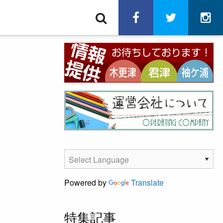
検
facebook
twitter
in
索
Powered by
Translate
特集記事