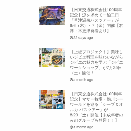
【日東交通株式会社100周年
記念】涼を求めて一泊二日
「草津温泉バスツアー」が
8/6（木）～7（金）開催【君
津・木更津発着あり】
22 days ago
【上総プロジェクト】美味し
いジビエ料理を味わいながら
ジビエの魅力を学ぶ「ジビエ
ワークショップ」が7月25日
（土）開催！
a month ago
【日東交通株式会社100周年
記念】マザー牧場・鴨川シー
ワールドを巡る「シープ＆オ
ルカ バスツアー」が
8/29（土）開催【未成年者の
みのグループも歓迎！！】
a month ago