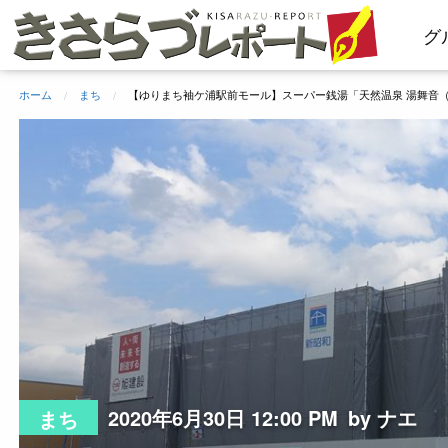
コ
グ
ン
テ
ン
ホーム
まち
【ゆりまち袖ケ浦駅前モール】スーパー銭湯「天然温泉 湯舞音
ツ
へ
ス
キ
ッ
プ
2020年6月30日 12:00 PM
by ナエ
まち