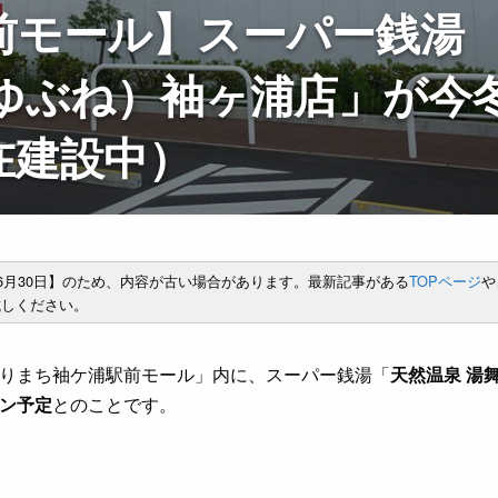
前モール】スーパー銭湯
ゆぶね）袖ヶ浦店」が今
在建設中）
年6月30日】のため、内容が古い場合があります。最新記事がある
TOPページ
や
しください。
りまち袖ケ浦駅前モール」内に、スーパー銭湯「
天然温泉 湯
ン予定
とのことです。