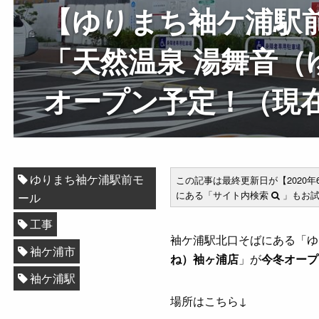
【ゆりまち袖ケ浦駅
「天然温泉 湯舞音（
オープン予定！（現
ゆりまち袖ケ浦駅前モ
この記事は最終更新日が【2020
にある「サイト内検索
」もお試
ール
工事
袖ケ浦駅北口そばにある「ゆ
袖ケ浦市
ね）袖ヶ浦店
」が
今冬オープ
袖ケ浦駅
場所はこちら↓