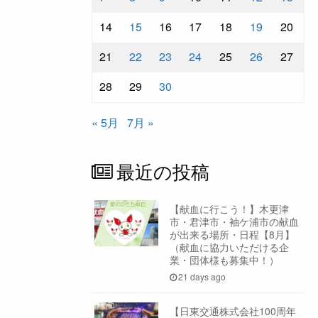
14
15
16
17
18
19
20
21
22
23
24
25
26
27
28
29
30
« 5月
7月 »
最近の投稿
【献血に行こう！】木更津
市・君津市・袖ケ浦市の献血
が出来る場所・日程【8月】
（献血に協力いただける企
業・団体様も募集中！）
21 days ago
【日東交通株式会社100周年