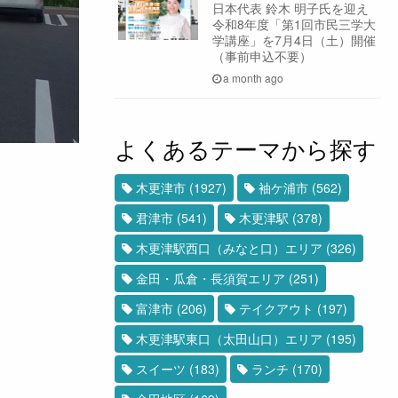
日本代表 鈴木 明子氏を迎え
令和8年度「第1回市民三学大
学講座」を7月4日（土）開催
（事前申込不要）
a month ago
よくあるテーマから探す
木更津市
(1927)
袖ケ浦市
(562)
君津市
(541)
木更津駅
(378)
木更津駅西口（みなと口）エリア
(326)
金田・瓜倉・長須賀エリア
(251)
富津市
(206)
テイクアウト
(197)
木更津駅東口（太田山口）エリア
(195)
スイーツ
(183)
ランチ
(170)