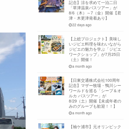
記念】涼を求めて一泊二日
「草津温泉バスツアー」が
8/6（木）～7（金）開催【君
津・木更津発着あり】
22 days ago
【上総プロジェクト】美味し
いジビエ料理を味わいながら
ジビエの魅力を学ぶ「ジビエ
ワークショップ」が7月25日
（土）開催！
a month ago
【日東交通株式会社100周年
記念】マザー牧場・鴨川シー
ワールドを巡る「シープ＆オ
ルカ バスツアー」が
8/29（土）開催【未成年者の
みのグループも歓迎！！】
a month ago
【袖ケ浦市】元オリンピック