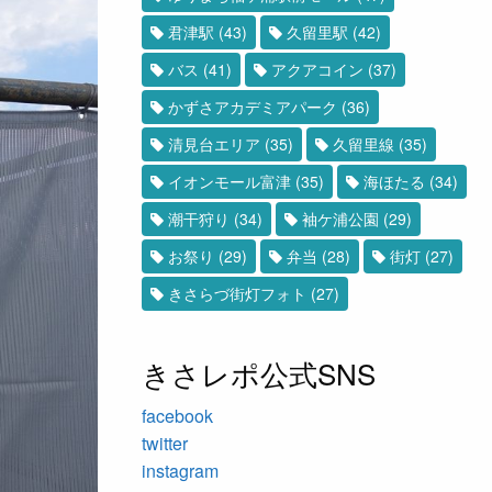
君津駅
(43)
久留里駅
(42)
バス
(41)
アクアコイン
(37)
かずさアカデミアパーク
(36)
清見台エリア
(35)
久留里線
(35)
イオンモール富津
(35)
海ほたる
(34)
潮干狩り
(34)
袖ケ浦公園
(29)
お祭り
(29)
弁当
(28)
街灯
(27)
きさらづ街灯フォト
(27)
きさレポ公式SNS
facebook
twitter
instagram