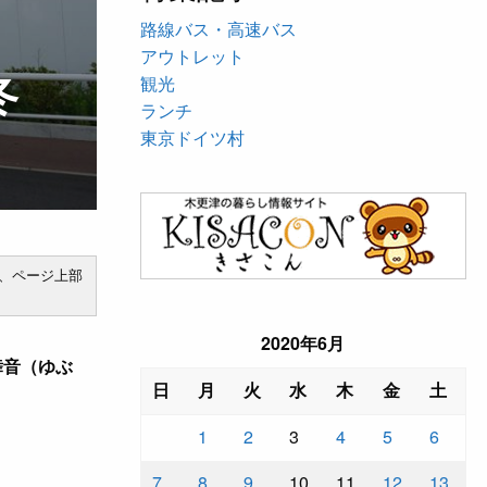
路線バス・高速バス
アウトレット
冬
観光
ランチ
東京ドイツ村
、ページ上部
2020年6月
舞音（ゆぶ
日
月
火
水
木
金
土
1
2
3
4
5
6
7
8
9
10
11
12
13