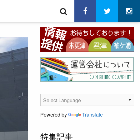
検
facebook
twitter
in
索
Powered by
Translate
特集記事