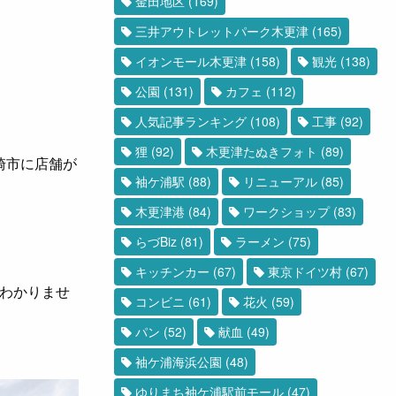
金田地区
(169)
三井アウトレットパーク木更津
(165)
イオンモール木更津
(158)
観光
(138)
公園
(131)
カフェ
(112)
人気記事ランキング
(108)
工事
(92)
狸
(92)
木更津たぬきフォト
(89)
崎市に店舗が
袖ケ浦駅
(88)
リニューアル
(85)
木更津港
(84)
ワークショップ
(83)
らづBiz
(81)
ラーメン
(75)
キッチンカー
(67)
東京ドイツ村
(67)
わかりませ
コンビニ
(61)
花火
(59)
パン
(52)
献血
(49)
袖ケ浦海浜公園
(48)
ゆりまち袖ケ浦駅前モール
(47)