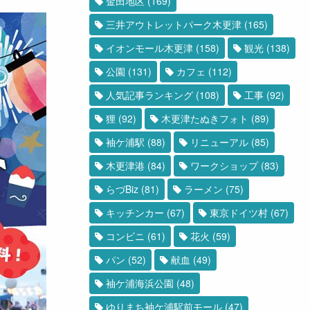
金田地区
(169)
三井アウトレットパーク木更津
(165)
イオンモール木更津
(158)
観光
(138)
公園
(131)
カフェ
(112)
人気記事ランキング
(108)
工事
(92)
狸
(92)
木更津たぬきフォト
(89)
袖ケ浦駅
(88)
リニューアル
(85)
木更津港
(84)
ワークショップ
(83)
らづBiz
(81)
ラーメン
(75)
キッチンカー
(67)
東京ドイツ村
(67)
コンビニ
(61)
花火
(59)
パン
(52)
献血
(49)
袖ケ浦海浜公園
(48)
ゆりまち袖ケ浦駅前モール
(47)