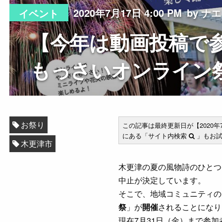
2020年7月17日 4:00 PM
by ナエ
イベント
【今年は動画投稿で
もっさいオンライン
お祭り
この記事は最終更新日が【2020
にある「サイト内検索
」もお試
木更津市
木更津の夏の風物詩のひとつ
中止が決定しています。
そこで、地域コミュニティの
祭
」が
開催
されることになり
現在7月31日（金）まで参