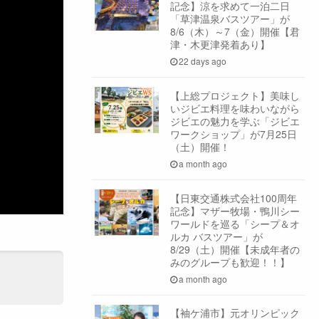
記念】涼を求めて一泊二日
「草津温泉バスツアー」が
8/6（木）～7（金）開催【君
津・木更津発着あり】
22 days ago
【上総プロジェクト】美味し
いジビエ料理を味わいながら
ジビエの魅力を学ぶ「ジビエ
ワークショップ」が7月25日
（土）開催！
a month ago
【日東交通株式会社100周年
記念】マザー牧場・鴨川シー
ワールドを巡る「シープ＆オ
ルカ バスツアー」が
8/29（土）開催【未成年者の
みのグループも歓迎！！】
a month ago
【袖ケ浦市】元オリンピック