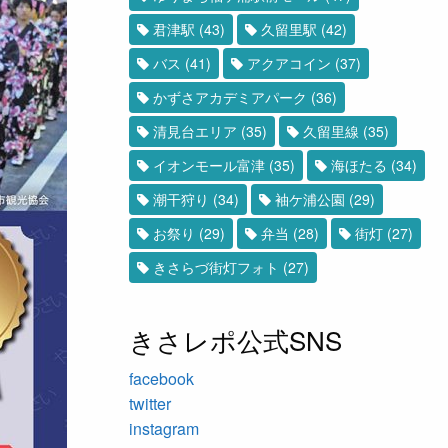
君津駅
(43)
久留里駅
(42)
バス
(41)
アクアコイン
(37)
かずさアカデミアパーク
(36)
清見台エリア
(35)
久留里線
(35)
イオンモール富津
(35)
海ほたる
(34)
潮干狩り
(34)
袖ケ浦公園
(29)
お祭り
(29)
弁当
(28)
街灯
(27)
きさらづ街灯フォト
(27)
きさレポ公式SNS
facebook
twitter
instagram