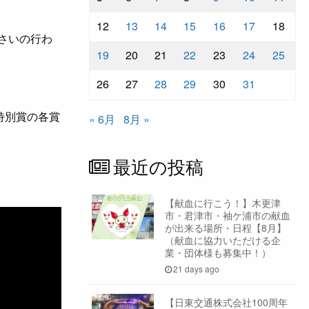
12
13
14
15
16
17
18
さいの行わ
19
20
21
22
23
24
25
26
27
28
29
30
31
特別賞の各賞
« 6月
8月 »
最近の投稿
【献血に行こう！】木更津
市・君津市・袖ケ浦市の献血
が出来る場所・日程【8月】
（献血に協力いただける企
業・団体様も募集中！）
21 days ago
【日東交通株式会社100周年