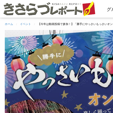
コ
グ
ン
テ
ン
ホーム
イベント
【今年は動画投稿で参加！】「勝手にやっさいもっさいオン
ツ
へ
ス
キ
ッ
プ