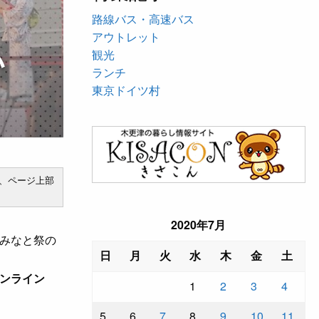
路線バス・高速バス
アウトレット
い
観光
ランチ
！
東京ドイツ村
、ページ上部
2020年7月
みなと祭の
日
月
火
水
木
金
土
ンライン
1
2
3
4
5
6
7
8
9
10
11