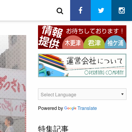
検
facebook
twitter
in
索
Powered by
Translate
特集記事