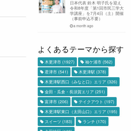
日本代表 鈴木 明子氏を迎え
令和8年度「第1回市民三学大
学講座」を7月4日（土）開催
（事前申込不要）
a month ago
よくあるテーマから探す
木更津市
(1927)
袖ケ浦市
(562)
君津市
(541)
木更津駅
(378)
木更津駅西口（みなと口）エリア
(326)
金田・瓜倉・長須賀エリア
(251)
富津市
(206)
テイクアウト
(197)
木更津駅東口（太田山口）エリア
(195)
スイーツ
(183)
ランチ
(170)