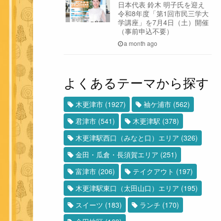
日本代表 鈴木 明子氏を迎え
令和8年度「第1回市民三学大
学講座」を7月4日（土）開催
（事前申込不要）
a month ago
よくあるテーマから探す
木更津市
(1927)
袖ケ浦市
(562)
君津市
(541)
木更津駅
(378)
木更津駅西口（みなと口）エリア
(326)
金田・瓜倉・長須賀エリア
(251)
富津市
(206)
テイクアウト
(197)
木更津駅東口（太田山口）エリア
(195)
スイーツ
(183)
ランチ
(170)