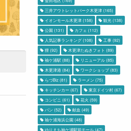
金田地区
(169)
三井アウトレットパーク木更津
(165)
イオンモール木更津
(158)
観光
(138)
公園
(131)
カフェ
(112)
人気記事ランキング
(108)
工事
(92)
狸
(92)
木更津たぬきフォト
(89)
袖ケ浦駅
(88)
リニューアル
(85)
木更津港
(84)
ワークショップ
(83)
らづBiz
(81)
ラーメン
(75)
キッチンカー
(67)
東京ドイツ村
(67)
コンビニ
(61)
花火
(59)
パン
(52)
献血
(49)
袖ケ浦海浜公園
(48)
ゆりまち袖ケ浦駅前モール
(47)