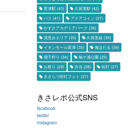
君津駅
(43)
久留里駅
(42)
バス
(41)
アクアコイン
(37)
かずさアカデミアパーク
(36)
清見台エリア
(35)
久留里線
(35)
イオンモール富津
(35)
海ほたる
(34)
潮干狩り
(34)
袖ケ浦公園
(29)
お祭り
(29)
弁当
(28)
街灯
(27)
きさらづ街灯フォト
(27)
きさレポ公式SNS
facebook
twitter
instagram