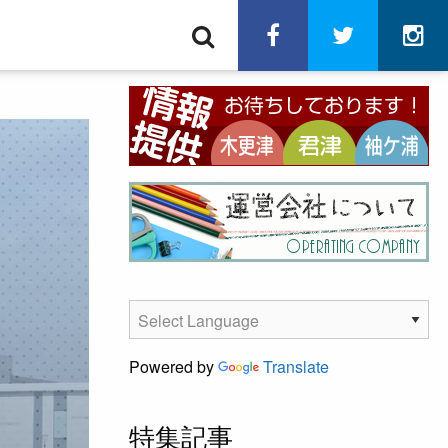
検
facebook
twitter
in
索
Powered by
Translate
特集記事