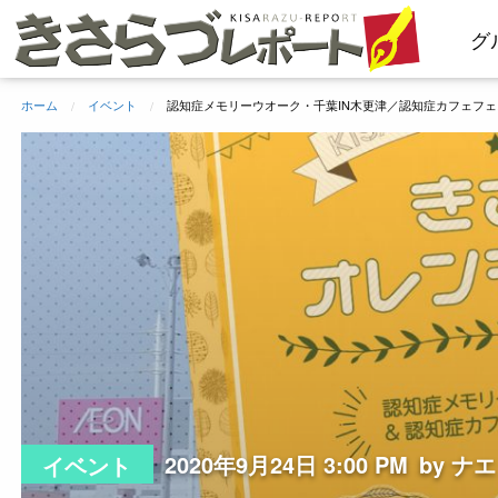
コ
グ
ン
テ
ン
ホーム
イベント
認知症メモリーウオーク・千葉IN木更津／認知症カフェフェ
ツ
へ
ス
キ
ッ
プ
2020年9月24日 3:00 PM
by ナエ
イベント