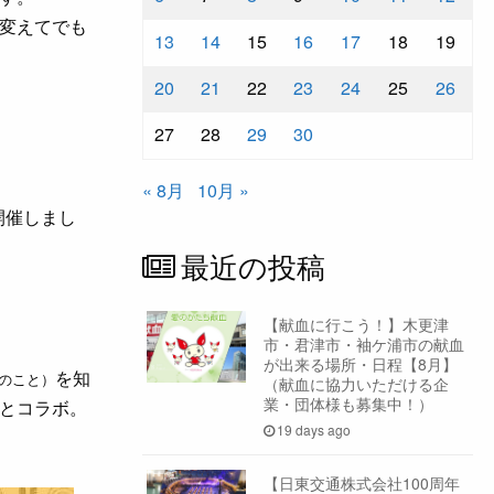
変えてでも
13
14
15
16
17
18
19
20
21
22
23
24
25
26
27
28
29
30
« 8月
10月 »
開催しまし
最近の投稿
【献血に行こう！】木更津
市・君津市・袖ケ浦市の献血
が出来る場所・日程【8月】
を知
のこと）
（献血に協力いただける企
業・団体様も募集中！）
とコラボ。
19 days ago
【日東交通株式会社100周年