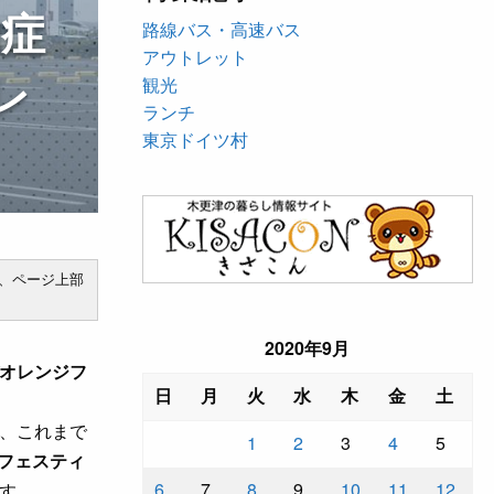
知症
路線バス・高速バス
アウトレット
レ
観光
ランチ
東京ドイツ村
、ページ上部
2020年9月
オレンジフ
日
月
火
水
木
金
土
、これまで
1
2
3
4
5
フェスティ
6
7
8
9
10
11
12
す。