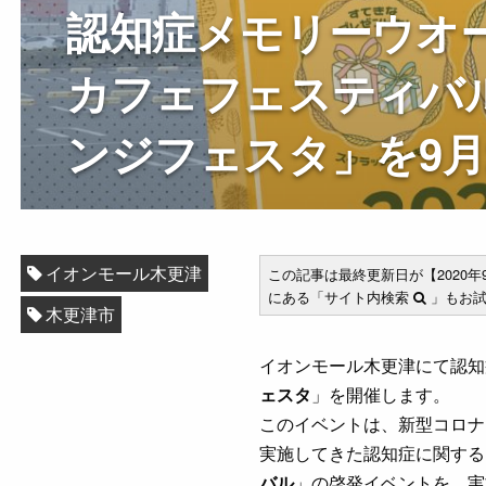
認知症メモリーウオー
カフェフェスティバ
ンジフェスタ」を9月
イオンモール木更津
この記事は最終更新日が【2020
にある「サイト内検索
」もお試
木更津市
イオンモール木更津にて認知
ェスタ
」を開催します。
このイベントは、新型コロナ
実施してきた認知症に関する
バル
」の啓発イベントを、実