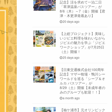
記念】涼を求めて一泊二日
「草津温泉バスツアー」が
8/6（木）～7（金）開催【君
津・木更津発着あり】
20 days ago
【上総プロジェクト】美味し
いジビエ料理を味わいながら
ジビエの魅力を学ぶ「ジビエ
ワークショップ」が7月25日
（土）開催！
25 days ago
【日東交通株式会社100周年
記念】マザー牧場・鴨川シー
ワールドを巡る「シープ＆オ
ルカ バスツアー」が
8/29（土）開催【未成年者の
みのグループも歓迎！！】
a month ago
【袖ケ浦市】元オリンピック