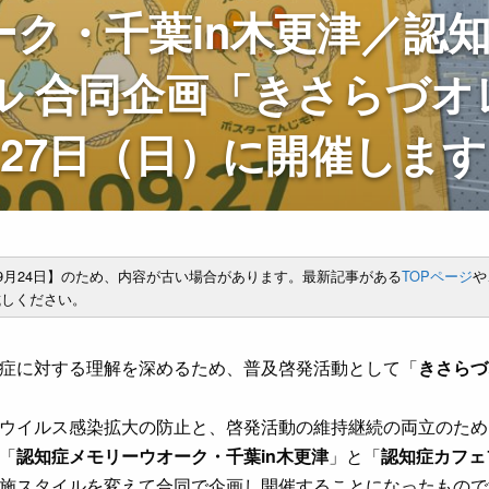
ク・千葉in木更津／認
ル 合同企画「きさらづオ
27日（日）に開催します
年9月24日】のため、内容が古い場合があります。最新記事がある
TOPページ
や
しください。
症に対する理解を深めるため、普及啓発活動として「
きさらづ
ウイルス感染拡大の防止と、啓発活動の維持継続の両立のため
「
認知症メモリーウオーク・千葉in木更津
」と「
認知症カフェ
施スタイルを変えて合同で企画し開催することになったもので