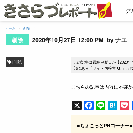
コ
グ
ン
テ
ン
ホーム
削除
ツ
へ
2020年10月27日 12:00 PM
by ナエ
削除
ス
キ
ッ
削除
この記事は最終更新日が【2020
プ
部にある「サイト内検索
」もお
こちらの記事は内容に不確か
X
F
Li
H
a
n
at
c
e
e
■ちょこっとPRコーナー■