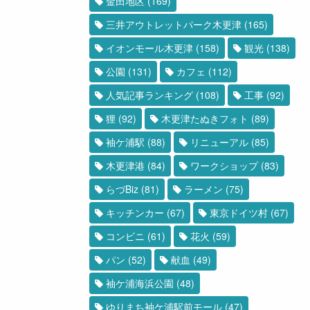
金田地区
(169)
三井アウトレットパーク木更津
(165)
イオンモール木更津
(158)
観光
(138)
公園
(131)
カフェ
(112)
人気記事ランキング
(108)
工事
(92)
狸
(92)
木更津たぬきフォト
(89)
袖ケ浦駅
(88)
リニューアル
(85)
木更津港
(84)
ワークショップ
(83)
らづBiz
(81)
ラーメン
(75)
キッチンカー
(67)
東京ドイツ村
(67)
コンビニ
(61)
花火
(59)
パン
(52)
献血
(49)
袖ケ浦海浜公園
(48)
ゆりまち袖ケ浦駅前モール
(47)