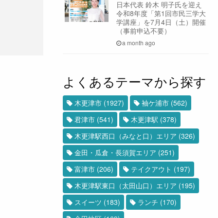
日本代表 鈴木 明子氏を迎え
令和8年度「第1回市民三学大
学講座」を7月4日（土）開催
（事前申込不要）
a month ago
よくあるテーマから探す
木更津市
(1927)
袖ケ浦市
(562)
君津市
(541)
木更津駅
(378)
木更津駅西口（みなと口）エリア
(326)
金田・瓜倉・長須賀エリア
(251)
富津市
(206)
テイクアウト
(197)
木更津駅東口（太田山口）エリア
(195)
スイーツ
(183)
ランチ
(170)