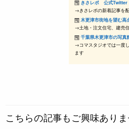
e
n
きさレポ 公式Twitter
b
a
→きさレポの新着記事を
o
木更津市街地を望む高
o
→土地・注文住宅、建売住
k
千葉県木更津市の写真
→コマスタジオでは一度し
ます
こちらの記事もご興味ありま