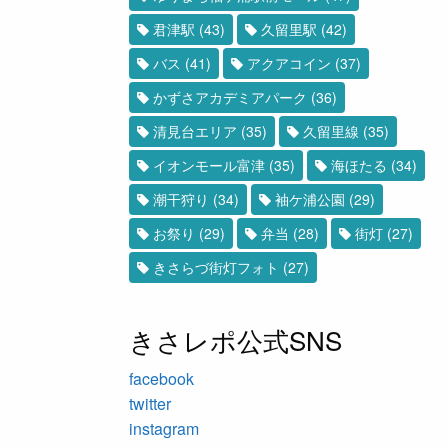
君津駅
(43)
久留里駅
(42)
バス
(41)
アクアコイン
(37)
かずさアカデミアパーク
(36)
清見台エリア
(35)
久留里線
(35)
イオンモール富津
(35)
海ほたる
(34)
潮干狩り
(34)
袖ケ浦公園
(29)
お祭り
(29)
弁当
(28)
街灯
(27)
きさらづ街灯フォト
(27)
きさレポ公式SNS
facebook
twitter
instagram