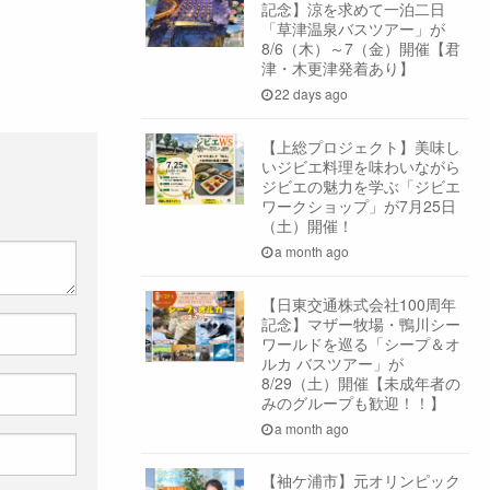
記念】涼を求めて一泊二日
「草津温泉バスツアー」が
8/6（木）～7（金）開催【君
津・木更津発着あり】
22 days ago
【上総プロジェクト】美味し
いジビエ料理を味わいながら
ジビエの魅力を学ぶ「ジビエ
ワークショップ」が7月25日
（土）開催！
a month ago
【日東交通株式会社100周年
記念】マザー牧場・鴨川シー
ワールドを巡る「シープ＆オ
ルカ バスツアー」が
8/29（土）開催【未成年者の
みのグループも歓迎！！】
a month ago
【袖ケ浦市】元オリンピック