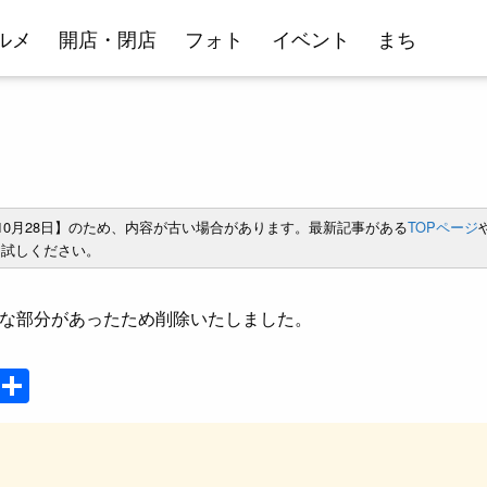
ルメ
開店・閉店
フォト
イベント
まち
年10月28日】のため、内容が古い場合があります。最新記事がある
TOPページ
試しください。
な部分があったため削除いたしました。
P
共
o
有
ck