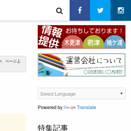
検
facebook
twitter
in
索
や、ページ上
Powered by
Translate
特集記事