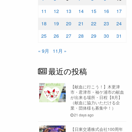
11
12
13
14
15
16
17
投
稿
18
19
20
21
22
23
24
稿
へ
25
26
27
28
29
30
31
へ
« 9月
11月 »
最近の投稿
【献血に行こう！】木更津
市・君津市・袖ケ浦市の献血
が出来る場所・日程【8月】
（献血に協力いただける企
業・団体様も募集中！）
21 days ago
【日東交通株式会社100周年