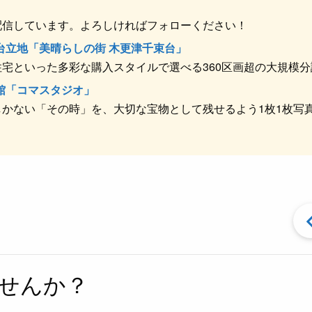
et
配信しています。よろしければフォローください！
台立地「美晴らしの街 木更津千束台」
宅といった多彩な購入スタイルで選べる360区画超の大規模分
館「コマスタジオ」
かない「その時」を、大切な宝物として残せるよう1枚1枚写
せんか？