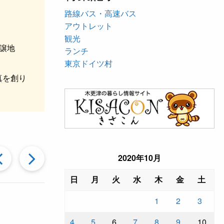
路線バス・高速バス
アウトレット
観光
譲地
ランチ
東京ドイツ村
真を創り
過
次
2020年10月
日
月
火
水
木
金
土
去
の
1
2
3
の
投
4
5
6
7
8
9
10