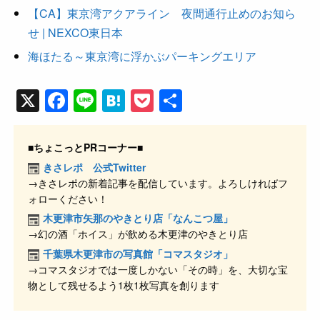
【CA】東京湾アクアライン 夜間通行止めのお知ら
せ | NEXCO東日本
海ほたる～東京湾に浮かぶパーキングエリア
X
F
Li
H
P
共
a
n
at
o
有
c
e
e
ck
■ちょこっとPRコーナー■
e
n
et
きさレポ 公式Twitter
→きさレポの新着記事を配信しています。よろしければフ
b
a
ォローください！
o
木更津市矢那のやきとり店「なんこつ屋」
o
→幻の酒「ホイス」が飲める木更津のやきとり店
k
千葉県木更津市の写真館「コマスタジオ」
→コマスタジオでは一度しかない「その時」を、大切な宝
物として残せるよう1枚1枚写真を創ります