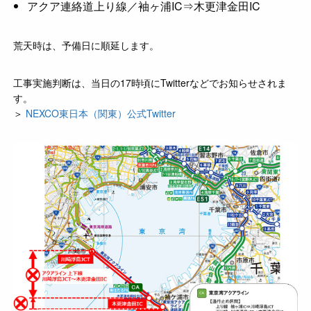
アクア連絡道上り線／袖ヶ浦IC⇒木更津金田IC
荒天時は、予備日に順延します。
工事実施判断は、当日の17時頃にTwitterなどでお知らせされま
す。
＞
NEXCO東日本（関東）公式Twitter