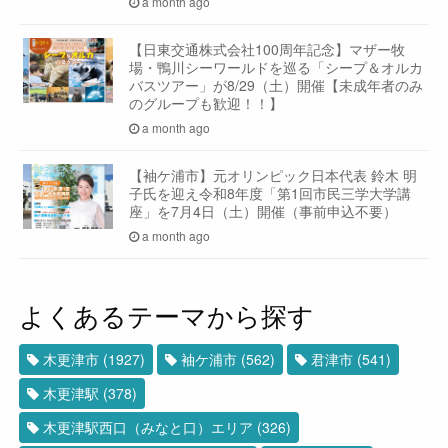
a month ago
【日東交通株式会社100周年記念】マザー牧
場・鴨川シーワールドを巡る「シープ＆オルカ
バスツアー」が8/29（土）開催【未成年者のみ
のグループも歓迎！！】
a month ago
【袖ケ浦市】元オリンピック日本代表 鈴木 明
子氏を迎え令和8年度「第1回市民三学大学講
座」を7月4日（土）開催（事前申込不要）
a month ago
よくあるテーマから探す
木更津市
(1927)
袖ケ浦市
(562)
君津市
(541)
木更津駅
(378)
木更津駅西口（みなと口）エリア
(326)