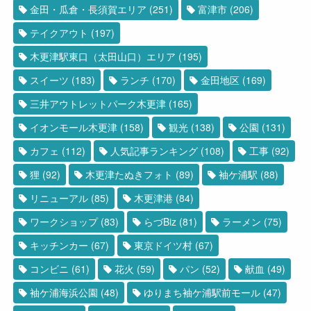
金田・瓜倉・長須賀エリア
(251)
富津市
(206)
テイクアウト
(197)
木更津駅東口（太田山口）エリア
(195)
スイーツ
(183)
ランチ
(170)
金田地区
(169)
三井アウトレットパーク木更津
(165)
イオンモール木更津
(158)
観光
(138)
公園
(131)
カフェ
(112)
人気記事ランキング
(108)
工事
(92)
狸
(92)
木更津たぬきフォト
(89)
袖ケ浦駅
(88)
リニューアル
(85)
木更津港
(84)
ワークショップ
(83)
らづBiz
(81)
ラーメン
(75)
キッチンカー
(67)
東京ドイツ村
(67)
コンビニ
(61)
花火
(59)
パン
(52)
献血
(49)
袖ケ浦海浜公園
(48)
ゆりまち袖ケ浦駅前モール
(47)