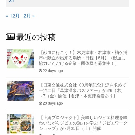
31
« 12月
2月 »
最近の投稿
【献血に行こう！】木更津市・君津市・袖ケ浦
市の献血が出来る場所・日程【8月】（献血に
協力いただける企業・団体様も募集中！）
22 days ago
【日東交通株式会社100周年記念】涼を求めて
一泊二日「草津温泉バスツアー」が8/6（木）
～7（金）開催【君津・木更津発着あり】
23 days ago
【上総プロジェクト】美味しいジビエ料理を味
わいながらジビエの魅力を学ぶ「ジビエワーク
ショップ」が7月25日（土）開催！