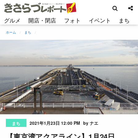
検
コ
索
ン
テ
グルメ
開店・閉店
フォト
イベント
まち
ン
ツ
ホーム
まち
へ
ス
キ
ッ
プ
2021年1月23日 12:00 PM
by ナエ
まち
【東京湾アクアライン】1月24日