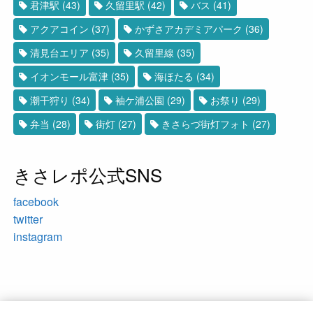
君津駅
(43)
久留里駅
(42)
バス
(41)
アクアコイン
(37)
かずさアカデミアパーク
(36)
清見台エリア
(35)
久留里線
(35)
イオンモール富津
(35)
海ほたる
(34)
潮干狩り
(34)
袖ケ浦公園
(29)
お祭り
(29)
弁当
(28)
街灯
(27)
きさらづ街灯フォト
(27)
きさレポ公式SNS
facebook
twitter
instagram