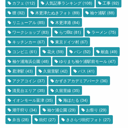
カフェ
(112)
人気記事ランキング
(108)
工事
(92)
狸
(92)
木更津たぬきフォト
(89)
袖ケ浦駅
(88)
リニューアル
(85)
木更津港
(84)
ワークショップ
(83)
らづBiz
(81)
ラーメン
(75)
キッチンカー
(67)
東京ドイツ村
(67)
コンビニ
(61)
花火
(59)
パン
(52)
献血
(49)
袖ケ浦海浜公園
(48)
ゆりまち袖ケ浦駅前モール
(47)
君津駅
(43)
久留里駅
(42)
バス
(41)
アクアコイン
(37)
かずさアカデミアパーク
(36)
清見台エリア
(35)
久留里線
(35)
イオンモール富津
(35)
海ほたる
(34)
潮干狩り
(34)
袖ケ浦公園
(29)
お祭り
(29)
弁当
(28)
街灯
(27)
きさらづ街灯フォト
(27)