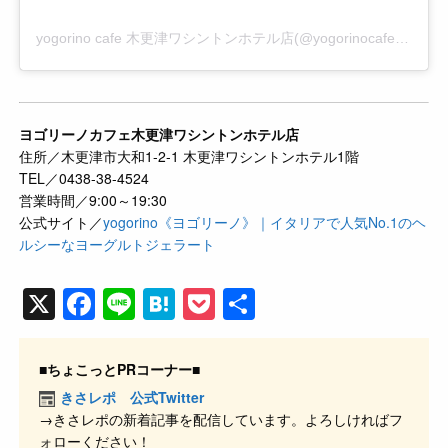
yogorino cafe 木更津ワシントンホテル店(@yogorinocafe_kwth)がシェアした投稿
ヨゴリーノカフェ木更津ワシントンホテル店
住所／木更津市大和1-2-1 木更津ワシントンホテル1階
TEL／0438-38-4524
営業時間／9:00～19:30
公式サイト／
yogorino《ヨゴリーノ》｜イタリアで人気No.1のヘ
ルシーなヨーグルトジェラート
X
F
Li
H
P
共
a
n
at
o
有
c
e
e
ck
■ちょこっとPRコーナー■
e
n
et
きさレポ 公式Twitter
→きさレポの新着記事を配信しています。よろしければフ
b
a
ォローください！