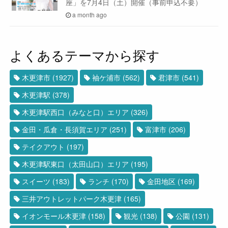
座」を7月4日（土）開催（事前申込不要）
a month ago
よくあるテーマから探す
木更津市
(1927)
袖ケ浦市
(562)
君津市
(541)
木更津駅
(378)
木更津駅西口（みなと口）エリア
(326)
金田・瓜倉・長須賀エリア
(251)
富津市
(206)
テイクアウト
(197)
木更津駅東口（太田山口）エリア
(195)
スイーツ
(183)
ランチ
(170)
金田地区
(169)
三井アウトレットパーク木更津
(165)
イオンモール木更津
(158)
観光
(138)
公園
(131)