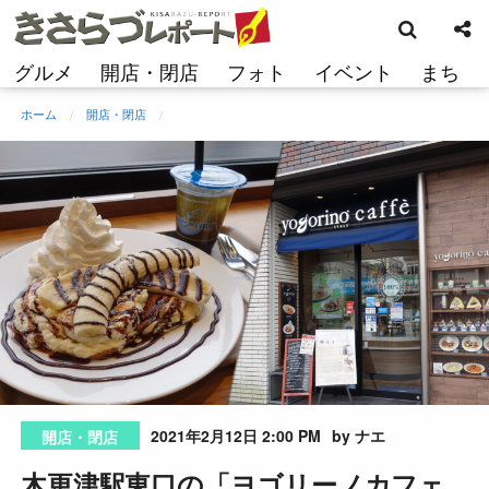
検
コ
索
ン
テ
グルメ
開店・閉店
フォト
イベント
まち
ン
ツ
ホーム
開店・閉店
へ
ス
キ
ッ
プ
2021年2月12日 2:00 PM
by ナエ
開店・閉店
木更津駅東口の「ヨゴリーノカフェ