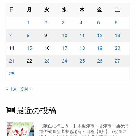
日
月
火
水
木
金
土
1
2
3
4
5
6
7
8
9
10
11
12
13
14
15
16
17
18
19
20
21
22
23
24
25
26
27
28
« 1月
3月 »
最近の投稿
【献血に行こう！】木更津市・君津市・袖ケ浦
市の献血が出来る場所・日程【8月】（献血に