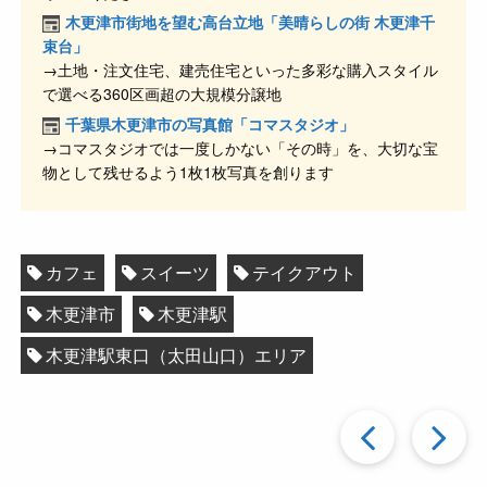
o
木更津市街地を望む高台立地「美晴らしの街 木更津千
o
束台」
→土地・注文住宅、建売住宅といった多彩な購入スタイル
k
で選べる360区画超の大規模分譲地
千葉県木更津市の写真館「コマスタジオ」
→コマスタジオでは一度しかない「その時」を、大切な宝
物として残せるよう1枚1枚写真を創ります
カフェ
スイーツ
テイクアウト
木更津市
木更津駅
木更津駅東口（太田山口）エリア
過