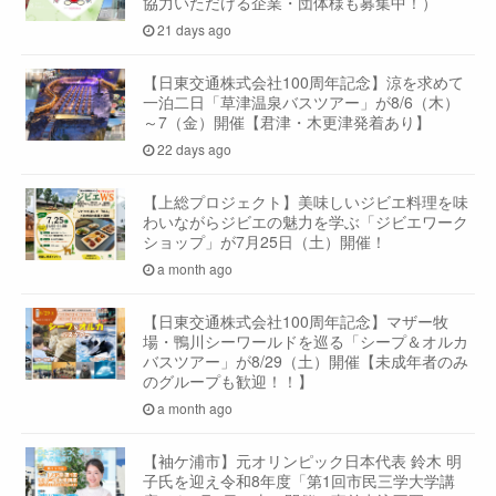
協力いただける企業・団体様も募集中！）
21 days ago
【日東交通株式会社100周年記念】涼を求めて
一泊二日「草津温泉バスツアー」が8/6（木）
～7（金）開催【君津・木更津発着あり】
22 days ago
【上総プロジェクト】美味しいジビエ料理を味
わいながらジビエの魅力を学ぶ「ジビエワーク
ショップ」が7月25日（土）開催！
a month ago
【日東交通株式会社100周年記念】マザー牧
場・鴨川シーワールドを巡る「シープ＆オルカ
バスツアー」が8/29（土）開催【未成年者のみ
のグループも歓迎！！】
a month ago
【袖ケ浦市】元オリンピック日本代表 鈴木 明
子氏を迎え令和8年度「第1回市民三学大学講