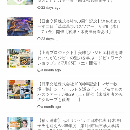
協力いただける企業・団体様も募集中！）
22 days ago
【日東交通株式会社100周年記念】涼を求めて
一泊二日「草津温泉バスツアー」が8/6（木）
～7（金）開催【君津・木更津発着あり】
23 days ago
【上総プロジェクト】美味しいジビエ料理を味
わいながらジビエの魅力を学ぶ「ジビエワーク
ショップ」が7月25日（土）開催！
a month ago
【日東交通株式会社100周年記念】マザー牧
場・鴨川シーワールドを巡る「シープ＆オルカ
バスツアー」が8/29（土）開催【未成年者のみ
のグループも歓迎！！】
a month ago
【袖ケ浦市】元オリンピック日本代表 鈴木 明
子氏を迎え令和8年度「第1回市民三学大学講