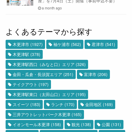
座」を7月4日（土）開催（事前申込不要）
a month ago
よくあるテーマから探す
木更津市
(1927)
袖ケ浦市
(562)
君津市
(541)
木更津駅
(378)
木更津駅西口（みなと口）エリア
(326)
金田・瓜倉・長須賀エリア
(251)
富津市
(206)
テイクアウト
(197)
木更津駅東口（太田山口）エリア
(195)
スイーツ
(183)
ランチ
(170)
金田地区
(169)
三井アウトレットパーク木更津
(165)
イオンモール木更津
(158)
観光
(138)
公園
(131)