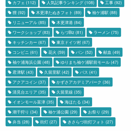
カフェ
(112)
人気記事ランキング
(108)
工事
(92)
狸
(92)
木更津たぬきフォト
(89)
袖ケ浦駅
(88)
リニューアル
(85)
木更津港
(84)
ワークショップ
(83)
らづBiz
(81)
ラーメン
(75)
キッチンカー
(67)
東京ドイツ村
(67)
コンビニ
(61)
花火
(59)
パン
(52)
献血
(49)
袖ケ浦海浜公園
(48)
ゆりまち袖ケ浦駅前モール
(47)
君津駅
(43)
久留里駅
(42)
バス
(41)
アクアコイン
(37)
かずさアカデミアパーク
(36)
清見台エリア
(35)
久留里線
(35)
イオンモール富津
(35)
海ほたる
(34)
潮干狩り
(34)
袖ケ浦公園
(29)
お祭り
(29)
弁当
(28)
街灯
(27)
きさらづ街灯フォト
(27)