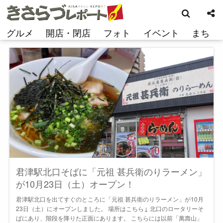
検
コ
索
ン
テ
グルメ
開店・閉店
フォト
イベント
まち
ン
ツ
へ
ス
キ
ッ
プ
君津駅北口そばに「元祖 甚兵衛のりラーメン」
が10月23日（土）オープン！
君津駅北口を出てすぐのところに「元祖 甚兵衛のりラーメン」が10月
23日（土）にオープンしました。 場所はこちら↓ 北口のロータリーそ
ばにあり、階段を降りた正面にあります。 こちらには以前「萬壽山」