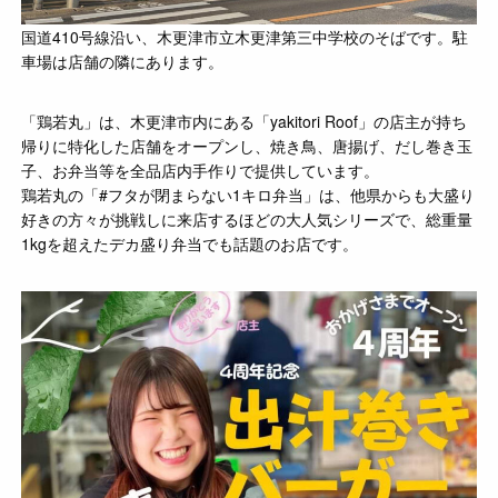
国道410号線沿い、木更津市立木更津第三中学校のそばです。駐
車場は店舗の隣にあります。
「鶏若丸」は、木更津市内にある「yakitori Roof」の店主が持ち
帰りに特化した店舗をオープンし、焼き鳥、唐揚げ、だし巻き玉
子、お弁当等を全品店内手作りで提供しています。
鶏若丸の「#フタが閉まらない1キロ弁当」は、他県からも大盛り
好きの方々が挑戦しに来店するほどの大人気シリーズで、総重量
1kgを超えたデカ盛り弁当でも話題のお店です。