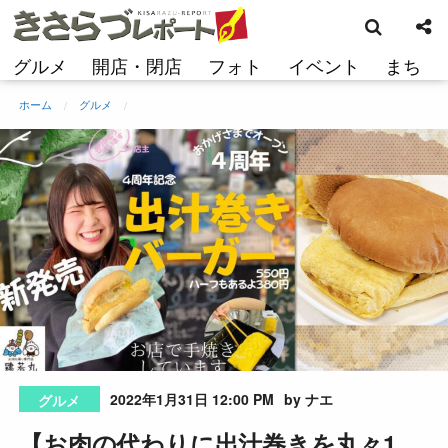
検
コ
索
ン
テ
グルメ
開店・閉店
フォト
イベント
まち
ン
ツ
ホーム
グルメ
へ
ス
キ
ッ
プ
2022年1月31日 12:00 PM
by ナエ
グルメ
【お肉の代わりに出汁巻きを丸々1