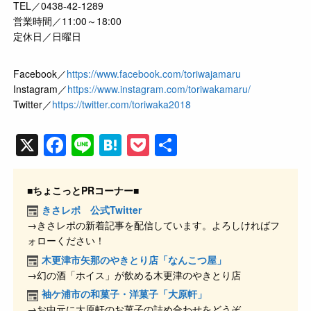
TEL／0438-42-1289
営業時間／11:00～18:00
定休日／日曜日
Facebook／
https://www.facebook.com/toriwajamaru
Instagram／
https://www.instagram.com/toriwakamaru/
Twitter／
https://twitter.com/toriwaka2018
X
F
Li
H
P
共
a
n
at
o
有
c
e
e
ck
■ちょこっとPRコーナー■
e
n
et
きさレポ 公式Twitter
→きさレポの新着記事を配信しています。よろしければフ
b
a
ォローください！
o
木更津市矢那のやきとり店「なんこつ屋」
o
→幻の酒「ホイス」が飲める木更津のやきとり店
k
袖ケ浦市の和菓子・洋菓子「大原軒」
→お中元に大原軒のお菓子の詰め合わせをどうぞ