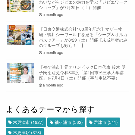
わいながらジビエの魅力を学ぶ「ジビエワーク
ショップ」が7月25日（土）開催！
a month ago
【日東交通株式会社100周年記念】マザー牧
場・鴨川シーワールドを巡る「シープ＆オルカ
バスツアー」が8/29（土）開催【未成年者のみ
のグループも歓迎！！】
a month ago
【袖ケ浦市】元オリンピック日本代表 鈴木 明
子氏を迎え令和8年度「第1回市民三学大学講
座」を7月4日（土）開催（事前申込不要）
a month ago
よくあるテーマから探す
木更津市
(1927)
袖ケ浦市
(562)
君津市
(541)
木更津駅
(378)