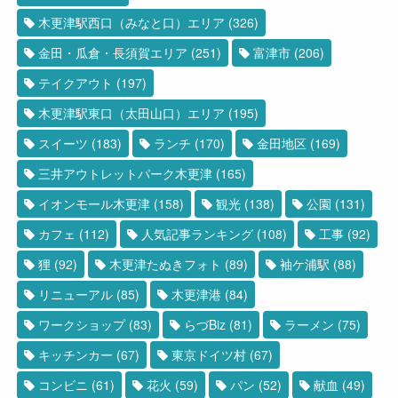
木更津駅西口（みなと口）エリア
(326)
金田・瓜倉・長須賀エリア
(251)
富津市
(206)
テイクアウト
(197)
木更津駅東口（太田山口）エリア
(195)
スイーツ
(183)
ランチ
(170)
金田地区
(169)
三井アウトレットパーク木更津
(165)
イオンモール木更津
(158)
観光
(138)
公園
(131)
カフェ
(112)
人気記事ランキング
(108)
工事
(92)
狸
(92)
木更津たぬきフォト
(89)
袖ケ浦駅
(88)
リニューアル
(85)
木更津港
(84)
ワークショップ
(83)
らづBiz
(81)
ラーメン
(75)
キッチンカー
(67)
東京ドイツ村
(67)
コンビニ
(61)
花火
(59)
パン
(52)
献血
(49)