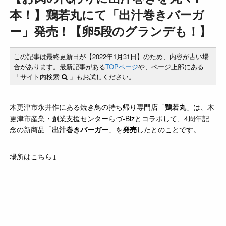
本！】鶏若丸にて「出汁巻きバーガ
ー」発売！【卵5段のグランデも！】
この記事は最終更新日が【2022年1月31日】のため、内容が古い場
合があります。最新記事がある
TOPページ
や、ページ上部にある
「サイト内検索
」もお試しください。
木更津市永井作にある焼き鳥の持ち帰り専門店「
鶏若丸
」は、木
更津市産業・創業支援センターらづ-Bizとコラボして、4周年記
念の新商品「
出汁巻きバーガー
」を
発売
したとのことです。
場所はこちら↓