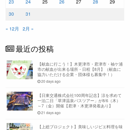
23
24
25
26
27
28
29
30
31
« 12月
2月 »
最近の投稿
【献血に行こう！】木更津市・君津市・袖ケ浦
市の献血が出来る場所・日程【8月】（献血に
協力いただける企業・団体様も募集中！）
20 days ago
【日東交通株式会社100周年記念】涼を求めて
一泊二日「草津温泉バスツアー」が8/6（木）
～7（金）開催【君津・木更津発着あり】
21 days ago
【上総プロジェクト】美味しいジビエ料理を味