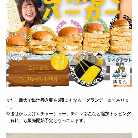
また、
最大で出汁巻き卵を5段
にもなる「
グランデ
」までありま
す。
今後はからあげやチャーシュー、チキン南蛮など
追加トッピング
（有料）も
販売開始予定
となっています。