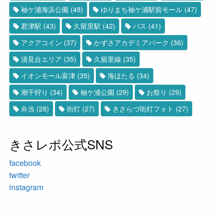
袖ケ浦海浜公園
(48)
ゆりまち袖ケ浦駅前モール
(47)
君津駅
(43)
久留里駅
(42)
バス
(41)
アクアコイン
(37)
かずさアカデミアパーク
(36)
清見台エリア
(35)
久留里線
(35)
イオンモール富津
(35)
海ほたる
(34)
潮干狩り
(34)
袖ケ浦公園
(29)
お祭り
(29)
弁当
(28)
街灯
(27)
きさらづ街灯フォト
(27)
きさレポ公式SNS
facebook
twitter
instagram