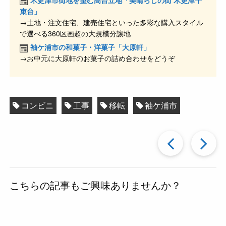
o
束台」
→土地・注文住宅、建売住宅といった多彩な購入スタイル
k
で選べる360区画超の大規模分譲地
袖ケ浦市の和菓子・洋菓子「大原軒」
→お中元に大原軒のお菓子の詰め合わせをどうぞ
コンビニ
工事
移転
袖ケ浦市
過
去
こちらの記事もご興味ありませんか？
の