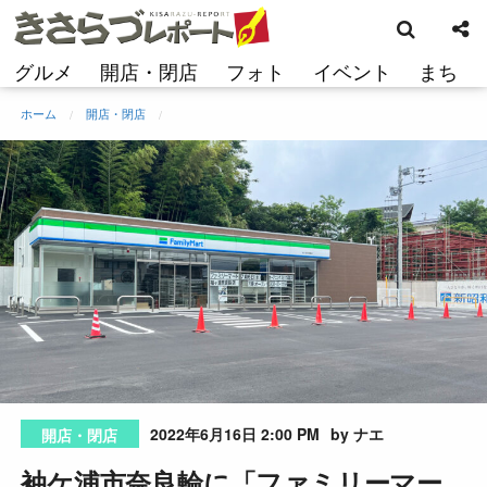
検
コ
索
ン
テ
グルメ
開店・閉店
フォト
イベント
まち
ン
ツ
ホーム
開店・閉店
へ
ス
キ
ッ
プ
2022年6月16日 2:00 PM
by ナエ
開店・閉店
袖ケ浦市奈良輪に「ファミリーマー