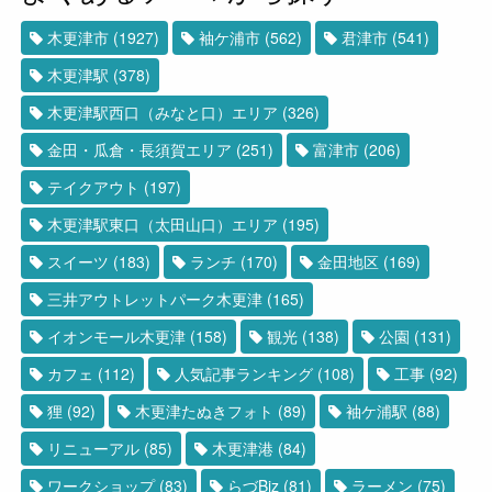
木更津市
(1927)
袖ケ浦市
(562)
君津市
(541)
木更津駅
(378)
木更津駅西口（みなと口）エリア
(326)
金田・瓜倉・長須賀エリア
(251)
富津市
(206)
テイクアウト
(197)
木更津駅東口（太田山口）エリア
(195)
スイーツ
(183)
ランチ
(170)
金田地区
(169)
三井アウトレットパーク木更津
(165)
イオンモール木更津
(158)
観光
(138)
公園
(131)
カフェ
(112)
人気記事ランキング
(108)
工事
(92)
狸
(92)
木更津たぬきフォト
(89)
袖ケ浦駅
(88)
リニューアル
(85)
木更津港
(84)
ワークショップ
(83)
らづBiz
(81)
ラーメン
(75)