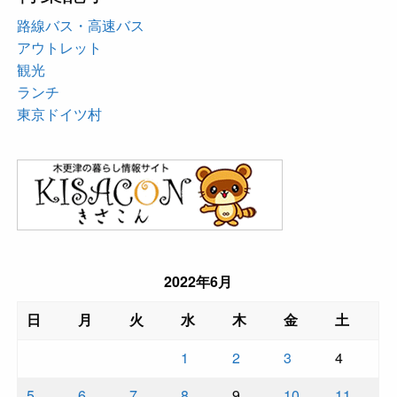
路線バス・高速バス
アウトレット
観光
ランチ
東京ドイツ村
2022年6月
日
月
火
水
木
金
土
1
2
3
4
5
6
7
8
9
10
11