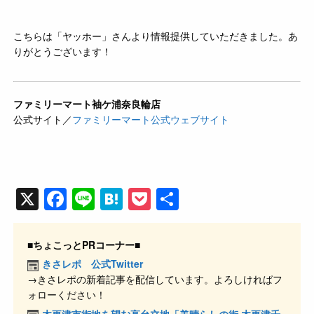
こちらは「ヤッホー」さんより情報提供していただきました。あ
りがとうございます！
ファミリーマート袖ケ浦奈良輪店
公式サイト／
ファミリーマート公式ウェブサイト
X
F
Li
H
P
共
a
n
at
o
有
c
e
e
ck
■ちょこっとPRコーナー■
e
n
et
きさレポ 公式Twitter
→きさレポの新着記事を配信しています。よろしければフ
b
a
ォローください！
o
木更津市街地を望む高台立地「美晴らしの街 木更津千