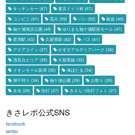
キッチンカー
(67)
東京ドイツ村
(67)
コンビニ
(61)
花火
(59)
パン
(52)
献血
(49)
袖ケ浦海浜公園
(48)
ゆりまち袖ケ浦駅前モール
(47)
君津駅
(43)
久留里駅
(42)
バス
(41)
アクアコイン
(37)
かずさアカデミアパーク
(36)
清見台エリア
(35)
久留里線
(35)
イオンモール富津
(35)
海ほたる
(34)
潮干狩り
(34)
袖ケ浦公園
(29)
お祭り
(29)
弁当
(28)
街灯
(27)
きさらづ街灯フォト
(27)
きさレポ公式SNS
facebook
twitter