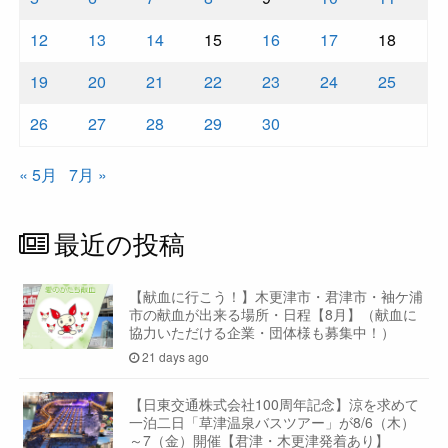
12
13
14
15
16
17
18
19
20
21
22
23
24
25
26
27
28
29
30
« 5月
7月 »
最近の投稿
【献血に行こう！】木更津市・君津市・袖ケ浦
市の献血が出来る場所・日程【8月】（献血に
協力いただける企業・団体様も募集中！）
21 days ago
【日東交通株式会社100周年記念】涼を求めて
一泊二日「草津温泉バスツアー」が8/6（木）
～7（金）開催【君津・木更津発着あり】