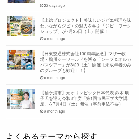
22 days ago
【上総プロジェクト】美味しいジビエ料理を味
わいながらジビエの魅力を学ぶ「ジビエワーク
ショップ」が7月25日（土）開催！
a month ago
【日東交通株式会社100周年記念】マザー牧
場・鴨川シーワールドを巡る「シープ＆オルカ
バスツアー」が8/29（土）開催【未成年者のみ
のグループも歓迎！！】
a month ago
【袖ケ浦市】元オリンピック日本代表 鈴木 明
子氏を迎え令和8年度「第1回市民三学大学講
座」を7月4日（土）開催（事前申込不要）
a month ago
よくあるテーマから探す