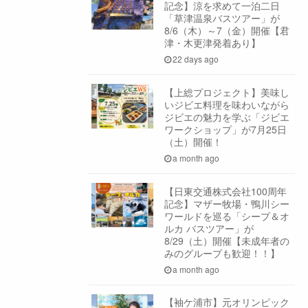
記念】涼を求めて一泊二日
「草津温泉バスツアー」が
8/6（木）～7（金）開催【君
津・木更津発着あり】
22 days ago
【上総プロジェクト】美味し
いジビエ料理を味わいながら
ジビエの魅力を学ぶ「ジビエ
ワークショップ」が7月25日
（土）開催！
a month ago
【日東交通株式会社100周年
記念】マザー牧場・鴨川シー
ワールドを巡る「シープ＆オ
ルカ バスツアー」が
8/29（土）開催【未成年者の
みのグループも歓迎！！】
a month ago
【袖ケ浦市】元オリンピック