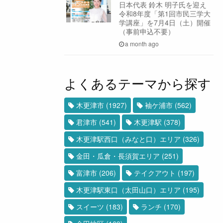
日本代表 鈴木 明子氏を迎え
令和8年度「第1回市民三学大
学講座」を7月4日（土）開催
（事前申込不要）
a month ago
よくあるテーマから探す
木更津市
(1927)
袖ケ浦市
(562)
君津市
(541)
木更津駅
(378)
木更津駅西口（みなと口）エリア
(326)
金田・瓜倉・長須賀エリア
(251)
富津市
(206)
テイクアウト
(197)
木更津駅東口（太田山口）エリア
(195)
スイーツ
(183)
ランチ
(170)