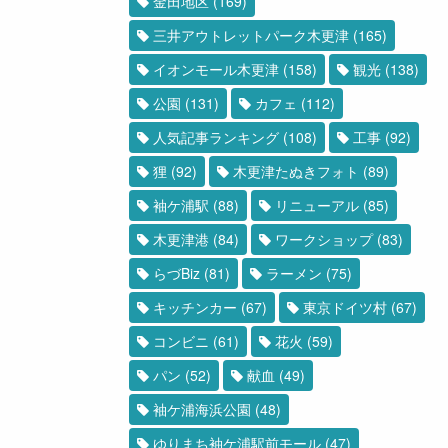
金田地区
(169)
三井アウトレットパーク木更津
(165)
イオンモール木更津
(158)
観光
(138)
公園
(131)
カフェ
(112)
人気記事ランキング
(108)
工事
(92)
狸
(92)
木更津たぬきフォト
(89)
袖ケ浦駅
(88)
リニューアル
(85)
木更津港
(84)
ワークショップ
(83)
らづBiz
(81)
ラーメン
(75)
キッチンカー
(67)
東京ドイツ村
(67)
コンビニ
(61)
花火
(59)
パン
(52)
献血
(49)
袖ケ浦海浜公園
(48)
ゆりまち袖ケ浦駅前モール
(47)