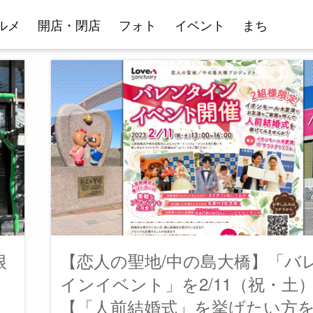
ルメ
開店・閉店
フォト
イベント
まち
根
【恋人の聖地/中の島大橋】「バ
！
インイベント」を2/11（祝・土
こ
【「人前結婚式」を挙げたい方