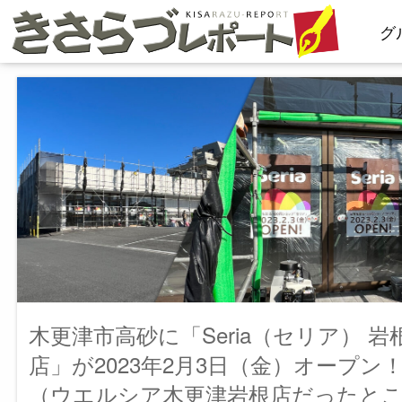
コ
グ
ン
テ
ン
ツ
へ
ス
キ
ッ
プ
木更津市高砂に「Seria（セリア） 岩
店」が2023年2月3日（金）オープン
（ウエルシア木更津岩根店だったと