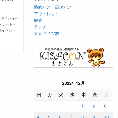
路線バス・高速バス
アウトレット
ンタインイベ
観光
ンサート・
ランチ
在イベント
東京ドイツ村
2022年12月
日
月
火
水
木
金
土
1
2
3
4
5
6
7
8
9
10