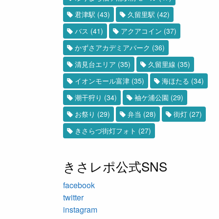
君津駅
(43)
久留里駅
(42)
バス
(41)
アクアコイン
(37)
かずさアカデミアパーク
(36)
清見台エリア
(35)
久留里線
(35)
イオンモール富津
(35)
海ほたる
(34)
潮干狩り
(34)
袖ケ浦公園
(29)
お祭り
(29)
弁当
(28)
街灯
(27)
きさらづ街灯フォト
(27)
きさレポ公式SNS
facebook
twitter
instagram