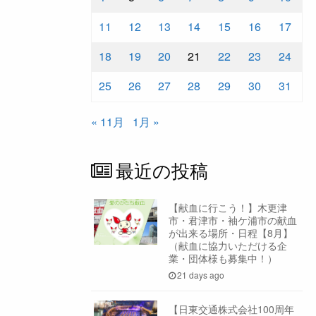
11
12
13
14
15
16
17
18
19
20
21
22
23
24
25
26
27
28
29
30
31
« 11月
1月 »
最近の投稿
【献血に行こう！】木更津
市・君津市・袖ケ浦市の献血
が出来る場所・日程【8月】
（献血に協力いただける企
業・団体様も募集中！）
21 days ago
【日東交通株式会社100周年