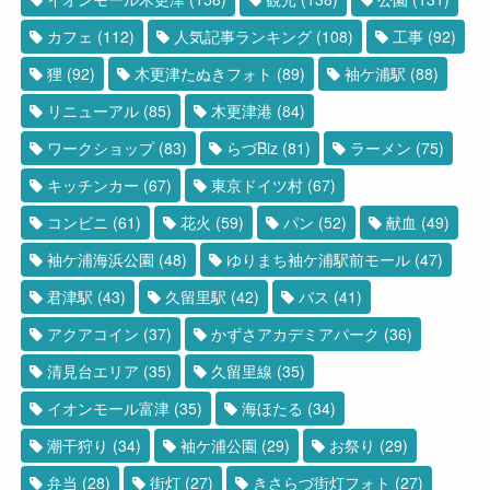
カフェ
(112)
人気記事ランキング
(108)
工事
(92)
狸
(92)
木更津たぬきフォト
(89)
袖ケ浦駅
(88)
リニューアル
(85)
木更津港
(84)
ワークショップ
(83)
らづBiz
(81)
ラーメン
(75)
キッチンカー
(67)
東京ドイツ村
(67)
コンビニ
(61)
花火
(59)
パン
(52)
献血
(49)
袖ケ浦海浜公園
(48)
ゆりまち袖ケ浦駅前モール
(47)
君津駅
(43)
久留里駅
(42)
バス
(41)
アクアコイン
(37)
かずさアカデミアパーク
(36)
清見台エリア
(35)
久留里線
(35)
イオンモール富津
(35)
海ほたる
(34)
潮干狩り
(34)
袖ケ浦公園
(29)
お祭り
(29)
弁当
(28)
街灯
(27)
きさらづ街灯フォト
(27)