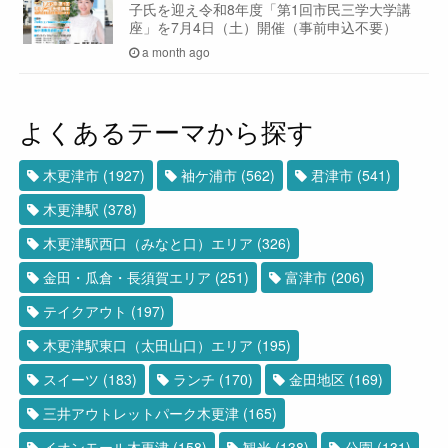
子氏を迎え令和8年度「第1回市民三学大学講
座」を7月4日（土）開催（事前申込不要）
a month ago
よくあるテーマから探す
木更津市
(1927)
袖ケ浦市
(562)
君津市
(541)
木更津駅
(378)
木更津駅西口（みなと口）エリア
(326)
金田・瓜倉・長須賀エリア
(251)
富津市
(206)
テイクアウト
(197)
木更津駅東口（太田山口）エリア
(195)
スイーツ
(183)
ランチ
(170)
金田地区
(169)
三井アウトレットパーク木更津
(165)
イオンモール木更津
(158)
観光
(138)
公園
(131)