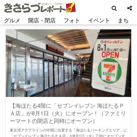
検
コ
索
ン
テ
グルメ
開店・閉店
フォト
イベント
まち
ン
ツ
へ
ス
キ
ッ
プ
【海ほたる4階に「セブンイレブン 海ほたるＰ
Ａ店」が8月1日（火）にオープン！（ファミリ
ーマートの閉店と同時にオープン）
東京湾アクアラインの中間に位置する「海ほたるパーキングエリア」に
「セブンイレブン 海ほたるＰＡ店」が8月1日（火）7:00にオープンす