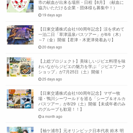
市の献血が出来る場所・日程【8月】（献血に
協力いただける企業・団体様も募集中！）
19 days ago
【日東交通株式会社100周年記念】涼を求めて
一泊二日「草津温泉バスツアー」が8/6（木）
～7（金）開催【君津・木更津発着あり】
20 days ago
【上総プロジェクト】美味しいジビエ料理を味
わいながらジビエの魅力を学ぶ「ジビエワーク
ショップ」が7月25日（土）開催！
25 days ago
【日東交通株式会社100周年記念】マザー牧
場・鴨川シーワールドを巡る「シープ＆オルカ
バスツアー」が8/29（土）開催【未成年者のみ
のグループも歓迎！！】
a month ago
【袖ケ浦市】元オリンピック日本代表 鈴木 明