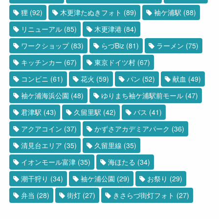
狸
(92)
木更津たぬきフォト
(89)
袖ケ浦駅
(88)
リニューアル
(85)
木更津港
(84)
ワークショップ
(83)
らづBiz
(81)
ラーメン
(75)
キッチンカー
(67)
東京ドイツ村
(67)
コンビニ
(61)
花火
(59)
パン
(52)
献血
(49)
袖ケ浦海浜公園
(48)
ゆりまち袖ケ浦駅前モール
(47)
君津駅
(43)
久留里駅
(42)
バス
(41)
アクアコイン
(37)
かずさアカデミアパーク
(36)
清見台エリア
(35)
久留里線
(35)
イオンモール富津
(35)
海ほたる
(34)
潮干狩り
(34)
袖ケ浦公園
(29)
お祭り
(29)
弁当
(28)
街灯
(27)
きさらづ街灯フォト
(27)