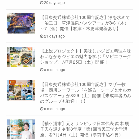
20 days ago
【日東交通株式会社100周年記念】涼を求めて
一泊二日「草津温泉バスツアー」が8/6（木）
～7（金）開催【君津・木更津発着あり】
21 days ago
【上総プロジェクト】美味しいジビエ料理を味
わいながらジビエの魅力を学ぶ「ジビエワーク
ショップ」が7月25日（土）開催！
a month ago
【日東交通株式会社100周年記念】マザー牧
場・鴨川シーワールドを巡る「シープ＆オルカ
バスツアー」が8/29（土）開催【未成年者のみ
のグループも歓迎！！】
a month ago
【袖ケ浦市】元オリンピック日本代表 鈴木 明
子氏を迎え令和8年度「第1回市民三学大学講
座」を7月4日（土）開催（事前申込不要）