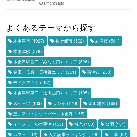
a month ago
よくあるテーマから探す
木更津市
(1927)
袖ケ浦市
(562)
君津市
(541)
木更津駅
(378)
木更津駅西口（みなと口）エリア
(326)
金田・瓜倉・長須賀エリア
(251)
富津市
(206)
テイクアウト
(197)
木更津駅東口（太田山口）エリア
(195)
スイーツ
(183)
ランチ
(170)
金田地区
(169)
三井アウトレットパーク木更津
(165)
イオンモール木更津
(158)
観光
(138)
公園
(131)
カフェ
(112)
人気記事ランキング
(108)
工事
(92)