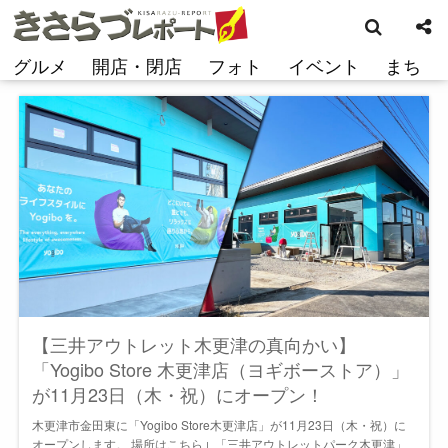
検
コ
索
ン
テ
グルメ
開店・閉店
フォト
イベント
まち
ン
ツ
へ
ス
キ
ッ
プ
【三井アウトレット木更津の真向かい】
「Yogibo Store 木更津店（ヨギボーストア）」
が11月23日（木・祝）にオープン！
木更津市金田東に「Yogibo Store木更津店」が11月23日（木・祝）に
オープンします。 場所はこちら↓ 「三井アウトレットパーク木更津」