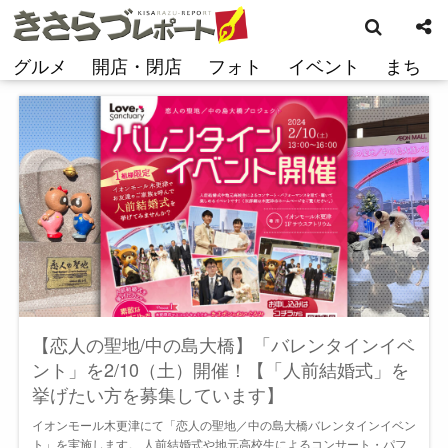
検
コ
索
ン
テ
グルメ
開店・閉店
フォト
イベント
まち
ン
ツ
へ
ス
キ
ッ
プ
【恋人の聖地/中の島大橋】「バレンタインイベ
ント」を2/10（土）開催！【「人前結婚式」を
挙げたい方を募集しています】
イオンモール木更津にて「恋人の聖地／中の島大橋バレンタインイベン
ト」を実施します。 人前結婚式や地元高校生によるコンサート・パフ