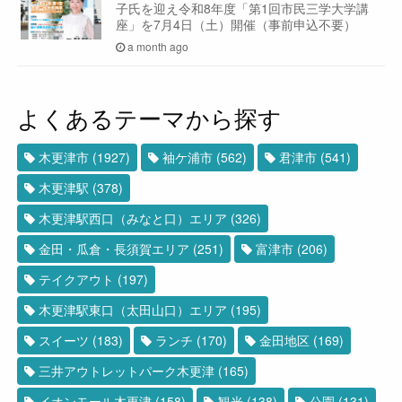
子氏を迎え令和8年度「第1回市民三学大学講
座」を7月4日（土）開催（事前申込不要）
a month ago
よくあるテーマから探す
木更津市
(1927)
袖ケ浦市
(562)
君津市
(541)
木更津駅
(378)
木更津駅西口（みなと口）エリア
(326)
金田・瓜倉・長須賀エリア
(251)
富津市
(206)
テイクアウト
(197)
木更津駅東口（太田山口）エリア
(195)
スイーツ
(183)
ランチ
(170)
金田地区
(169)
三井アウトレットパーク木更津
(165)
イオンモール木更津
(158)
観光
(138)
公園
(131)