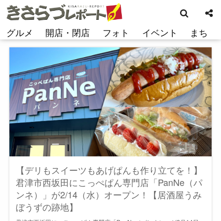
検
コ
索
ン
テ
グルメ
開店・閉店
フォト
イベント
まち
ン
ツ
へ
ス
キ
ッ
プ
【デリもスイーツもあげぱんも作り立てを！】
君津市西坂田にこっぺぱん専門店「PanNe（パ
ンネ）」が2/14（水）オープン！【居酒屋うみ
ぼうずの跡地】