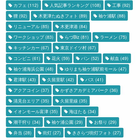
カフェ
(112)
人気記事ランキング
(108)
工事
(92)
狸
(92)
木更津たぬきフォト
(89)
袖ケ浦駅
(88)
リニューアル
(85)
木更津港
(84)
ワークショップ
(83)
らづBiz
(81)
ラーメン
(75)
キッチンカー
(67)
東京ドイツ村
(67)
コンビニ
(61)
花火
(59)
パン
(52)
献血
(49)
袖ケ浦海浜公園
(48)
ゆりまち袖ケ浦駅前モール
(47)
君津駅
(43)
久留里駅
(42)
バス
(41)
アクアコイン
(37)
かずさアカデミアパーク
(36)
清見台エリア
(35)
久留里線
(35)
イオンモール富津
(35)
海ほたる
(34)
潮干狩り
(34)
袖ケ浦公園
(29)
お祭り
(29)
弁当
(28)
街灯
(27)
きさらづ街灯フォト
(27)