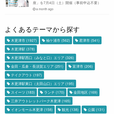
座」を7月4日（土）開催（事前申込不要）
a month ago
よくあるテーマから探す
木更津市
(1927)
袖ケ浦市
(562)
君津市
(541)
木更津駅
(378)
木更津駅西口（みなと口）エリア
(326)
金田・瓜倉・長須賀エリア
(251)
富津市
(206)
テイクアウト
(197)
木更津駅東口（太田山口）エリア
(195)
スイーツ
(183)
ランチ
(170)
金田地区
(169)
三井アウトレットパーク木更津
(165)
イオンモール木更津
(158)
観光
(138)
公園
(131)