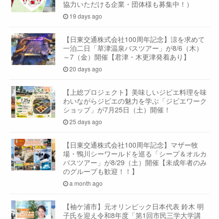
協力いただける企業・団体様も募集中！）
19 days ago
【日東交通株式会社100周年記念】涼を求めて
一泊二日「草津温泉バスツアー」が8/6（木）
～7（金）開催【君津・木更津発着あり】
20 days ago
【上総プロジェクト】美味しいジビエ料理を味
わいながらジビエの魅力を学ぶ「ジビエワーク
ショップ」が7月25日（土）開催！
25 days ago
【日東交通株式会社100周年記念】マザー牧
場・鴨川シーワールドを巡る「シープ＆オルカ
バスツアー」が8/29（土）開催【未成年者のみ
のグループも歓迎！！】
a month ago
【袖ケ浦市】元オリンピック日本代表 鈴木 明
子氏を迎え令和8年度「第1回市民三学大学講