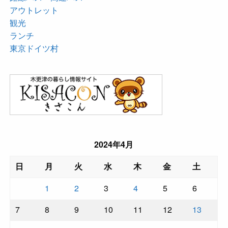
アウトレット
観光
ランチ
東京ドイツ村
2024年4月
日
月
火
水
木
金
土
1
2
3
4
5
6
7
8
9
10
11
12
13