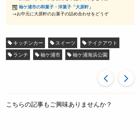
k
袖ケ浦市の和菓子・洋菓子「大原軒」
→お中元に大原軒のお菓子の詰め合わせをどうぞ
キッチンカー
スイーツ
テイクアウト
ランチ
袖ケ浦市
袖ケ浦海浜公園
過
去
こちらの記事もご興味ありませんか？
の
投