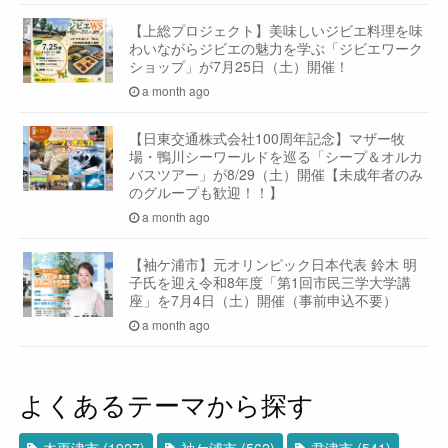
【上総プロジェクト】美味しいジビエ料理を味
わいながらジビエの魅力を学ぶ「ジビエワーク
ショップ」が7月25日（土）開催！
a month ago
【日東交通株式会社100周年記念】マザー牧
場・鴨川シーワールドを巡る「シープ＆オルカ
バスツアー」が8/29（土）開催【未成年者のみ
のグループも歓迎！！】
a month ago
【袖ケ浦市】元オリンピック日本代表 鈴木 明
子氏を迎え令和8年度「第1回市民三学大学講
座」を7月4日（土）開催（事前申込不要）
a month ago
よくあるテーマから探す
木更津市
(1927)
袖ケ浦市
(562)
君津市
(541)