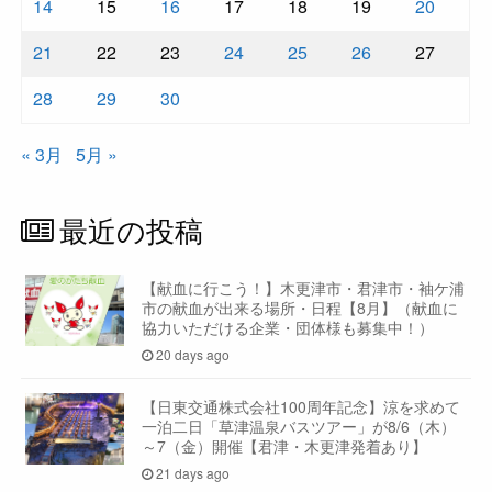
14
15
16
17
18
19
20
21
22
23
24
25
26
27
28
29
30
« 3月
5月 »
最近の投稿
【献血に行こう！】木更津市・君津市・袖ケ浦
市の献血が出来る場所・日程【8月】（献血に
協力いただける企業・団体様も募集中！）
20 days ago
【日東交通株式会社100周年記念】涼を求めて
一泊二日「草津温泉バスツアー」が8/6（木）
～7（金）開催【君津・木更津発着あり】
21 days ago