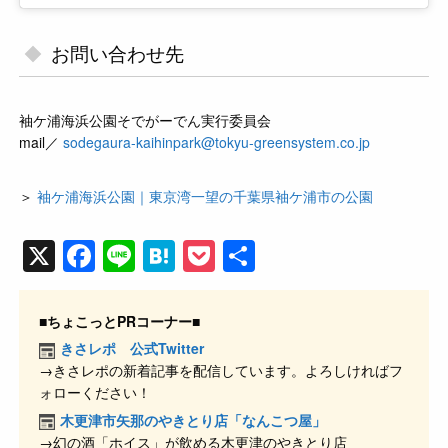
お問い合わせ先
袖ケ浦海浜公園そでがーでん実行委員会
mail／
sodegaura-kaihinpark@tokyu-greensystem.co.jp
＞
袖ケ浦海浜公園｜東京湾一望の千葉県袖ケ浦市の公園
X
F
Li
H
P
共
a
n
at
o
有
c
e
e
ck
■ちょこっとPRコーナー■
e
n
et
きさレポ 公式Twitter
→きさレポの新着記事を配信しています。よろしければフ
b
a
ォローください！
o
木更津市矢那のやきとり店「なんこつ屋」
o
→幻の酒「ホイス」が飲める木更津のやきとり店