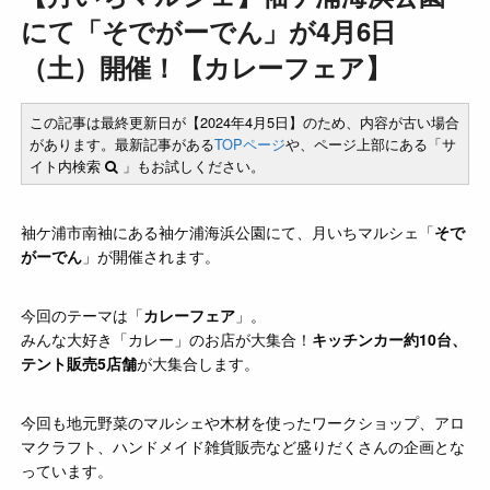
にて「そでがーでん」が4月6日
（土）開催！【カレーフェア】
この記事は最終更新日が【2024年4月5日】のため、内容が古い場合
があります。最新記事がある
TOPページ
や、ページ上部にある「サ
イト内検索
」もお試しください。
袖ケ浦市南袖にある袖ケ浦海浜公園にて、月いちマルシェ「
そで
がーでん
」が開催されます。
今回のテーマは「
カレーフェア
」。
みんな大好き「カレー」のお店が大集合！
キッチンカー約10台、
テント販売5店舗
が大集合します。
今回も地元野菜のマルシェや木材を使ったワークショップ、アロ
マクラフト、ハンドメイド雑貨販売など盛りだくさんの企画とな
っています。