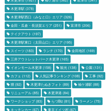
木更津駅
(378)
木更津駅西口（みなと口）エリア
(326)
金田・瓜倉・長須賀エリア
(251)
富津市
(206)
テイクアウト
(197)
木更津駅東口（太田山口）エリア
(195)
スイーツ
(183)
ランチ
(170)
金田地区
(169)
三井アウトレットパーク木更津
(165)
イオンモール木更津
(158)
観光
(138)
公園
(131)
カフェ
(112)
人気記事ランキング
(108)
工事
(92)
狸
(92)
木更津たぬきフォト
(89)
袖ケ浦駅
(88)
リニューアル
(85)
木更津港
(84)
ワークショップ
(83)
らづBiz
(81)
ラーメン
(75)
キッチンカー
(67)
東京ドイツ村
(67)