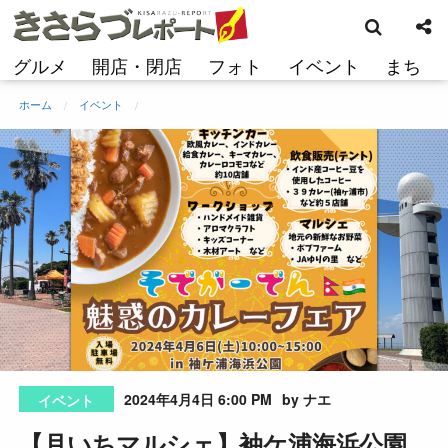
検
コ
索
ン
テ
グルメ
開店・閉店
フォト
イベント
まち
ン
ツ
ホーム
イベント
へ
ス
キ
ッ
プ
2024年4月4日 6:00 PM
by ナエ
イベント
【月いちマルシェ】袖ケ浦海浜公園