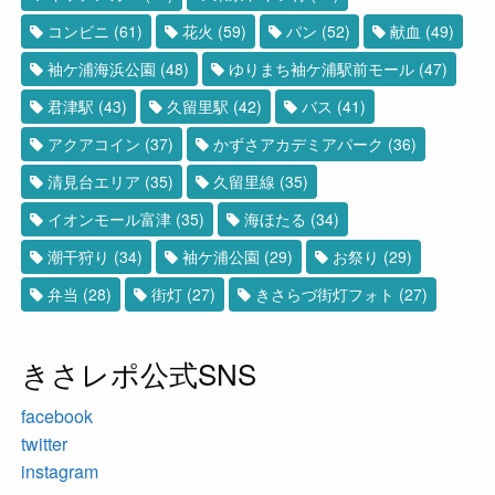
コンビニ
(61)
花火
(59)
パン
(52)
献血
(49)
袖ケ浦海浜公園
(48)
ゆりまち袖ケ浦駅前モール
(47)
君津駅
(43)
久留里駅
(42)
バス
(41)
アクアコイン
(37)
かずさアカデミアパーク
(36)
清見台エリア
(35)
久留里線
(35)
イオンモール富津
(35)
海ほたる
(34)
潮干狩り
(34)
袖ケ浦公園
(29)
お祭り
(29)
弁当
(28)
街灯
(27)
きさらづ街灯フォト
(27)
きさレポ公式SNS
facebook
twitter
instagram