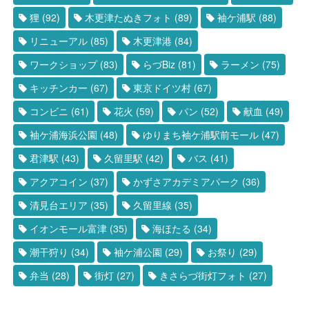
狸
(92)
木更津たぬきフォト
(89)
袖ケ浦駅
(88)
リニューアル
(85)
木更津港
(84)
ワークショップ
(83)
らづBiz
(81)
ラーメン
(75)
キッチンカー
(67)
東京ドイツ村
(67)
コンビニ
(61)
花火
(59)
パン
(52)
献血
(49)
袖ケ浦海浜公園
(48)
ゆりまち袖ケ浦駅前モール
(47)
君津駅
(43)
久留里駅
(42)
バス
(41)
アクアコイン
(37)
かずさアカデミアパーク
(36)
清見台エリア
(35)
久留里線
(35)
イオンモール富津
(35)
海ほたる
(34)
潮干狩り
(34)
袖ケ浦公園
(29)
お祭り
(29)
弁当
(28)
街灯
(27)
きさらづ街灯フォト
(27)