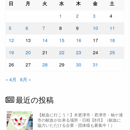
日
月
火
水
木
金
土
1
2
3
4
5
6
7
8
9
10
11
12
13
14
15
16
17
18
19
20
21
22
23
24
25
26
27
28
29
30
31
« 4月
6月 »
最近の投稿
【献血に行こう！】木更津市・君津市・袖ケ浦
市の献血が出来る場所・日程【8月】（献血に
協力いただける企業・団体様も募集中！）