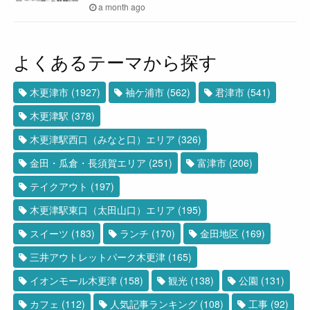
a month ago
よくあるテーマから探す
木更津市
(1927)
袖ケ浦市
(562)
君津市
(541)
木更津駅
(378)
木更津駅西口（みなと口）エリア
(326)
金田・瓜倉・長須賀エリア
(251)
富津市
(206)
テイクアウト
(197)
木更津駅東口（太田山口）エリア
(195)
スイーツ
(183)
ランチ
(170)
金田地区
(169)
三井アウトレットパーク木更津
(165)
イオンモール木更津
(158)
観光
(138)
公園
(131)
カフェ
(112)
人気記事ランキング
(108)
工事
(92)