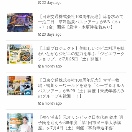
22 days ago
【日東交通株式会社100周年記念】涼を求めて
一泊二日「草津温泉バスツアー」が8/6（木）
～7（金）開催【君津・木更津発着あり】
23 days ago
【上総プロジェクト】美味しいジビエ料理を味
わいながらジビエの魅力を学ぶ「ジビエワーク
ショップ」が7月25日（土）開催！
a month ago
【日東交通株式会社100周年記念】マザー牧
場・鴨川シーワールドを巡る「シープ＆オルカ
バスツアー」が8/29（土）開催【未成年者のみ
のグループも歓迎！！】
a month ago
【袖ケ浦市】元オリンピック日本代表 鈴木 明
子氏を迎え令和8年度「第1回市民三学大学講
座」を7月4日（土）開催（事前申込不要）