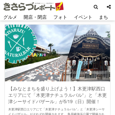
検
コ
索
ン
テ
グルメ
開店・閉店
フォト
イベント
まち
ン
ツ
へ
ス
キ
ッ
プ
【みなとまちを盛り上げよう！】木更津駅西口
エリアにて「木更津ナチュラルバル⁺」と「木更
津シーサイドバザール」が5/19（日）開催！
木更津駅西口エリアにて「木更津ナチュラルバル⁺」と「木更津シーサ
イドバザール」がそれぞれ開催されます。 鳥居崎海浜公園で開催され