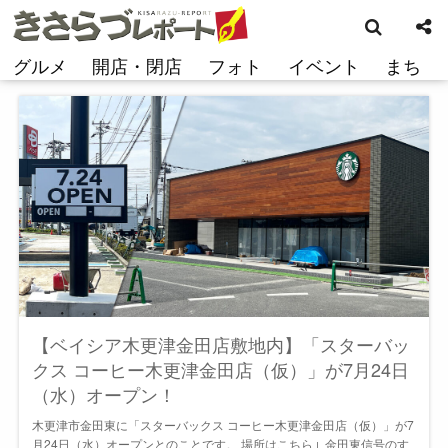
検
コ
索
ン
テ
グルメ
開店・閉店
フォト
イベント
まち
ン
ツ
へ
ス
キ
ッ
プ
【ベイシア木更津金田店敷地内】「スターバッ
クス コーヒー木更津金田店（仮）」が7月24日
（水）オープン！
木更津市金田東に「スターバックス コーヒー木更津金田店（仮）」が7
月24日（水）オープンとのことです。 場所はこちら↓ 金田東信号のす