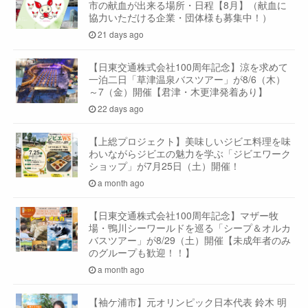
市の献血が出来る場所・日程【8月】（献血に
協力いただける企業・団体様も募集中！）
21 days ago
【日東交通株式会社100周年記念】涼を求めて
一泊二日「草津温泉バスツアー」が8/6（木）
～7（金）開催【君津・木更津発着あり】
22 days ago
【上総プロジェクト】美味しいジビエ料理を味
わいながらジビエの魅力を学ぶ「ジビエワーク
ショップ」が7月25日（土）開催！
a month ago
【日東交通株式会社100周年記念】マザー牧
場・鴨川シーワールドを巡る「シープ＆オルカ
バスツアー」が8/29（土）開催【未成年者のみ
のグループも歓迎！！】
a month ago
【袖ケ浦市】元オリンピック日本代表 鈴木 明