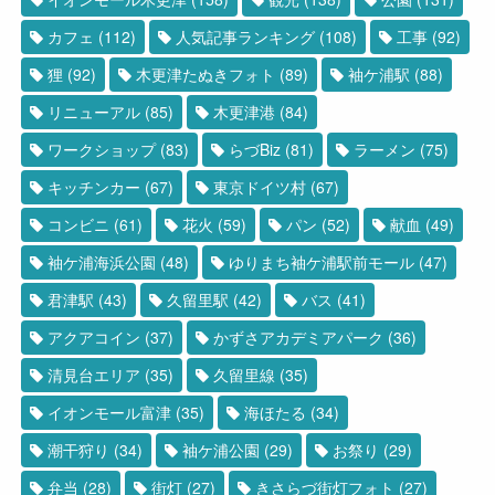
カフェ
(112)
人気記事ランキング
(108)
工事
(92)
狸
(92)
木更津たぬきフォト
(89)
袖ケ浦駅
(88)
リニューアル
(85)
木更津港
(84)
ワークショップ
(83)
らづBiz
(81)
ラーメン
(75)
キッチンカー
(67)
東京ドイツ村
(67)
コンビニ
(61)
花火
(59)
パン
(52)
献血
(49)
袖ケ浦海浜公園
(48)
ゆりまち袖ケ浦駅前モール
(47)
君津駅
(43)
久留里駅
(42)
バス
(41)
アクアコイン
(37)
かずさアカデミアパーク
(36)
清見台エリア
(35)
久留里線
(35)
イオンモール富津
(35)
海ほたる
(34)
潮干狩り
(34)
袖ケ浦公園
(29)
お祭り
(29)
弁当
(28)
街灯
(27)
きさらづ街灯フォト
(27)