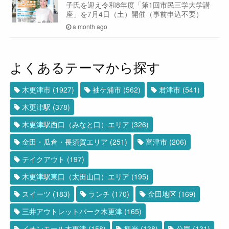
子氏を迎え令和8年度「第1回市民三学大学講
座」を7月4日（土）開催（事前申込不要）
a month ago
よくあるテーマから探す
木更津市
(1927)
袖ケ浦市
(562)
君津市
(541)
木更津駅
(378)
木更津駅西口（みなと口）エリア
(326)
金田・瓜倉・長須賀エリア
(251)
富津市
(206)
テイクアウト
(197)
木更津駅東口（太田山口）エリア
(195)
スイーツ
(183)
ランチ
(170)
金田地区
(169)
三井アウトレットパーク木更津
(165)
イオンモール木更津
(158)
観光
(138)
公園
(131)