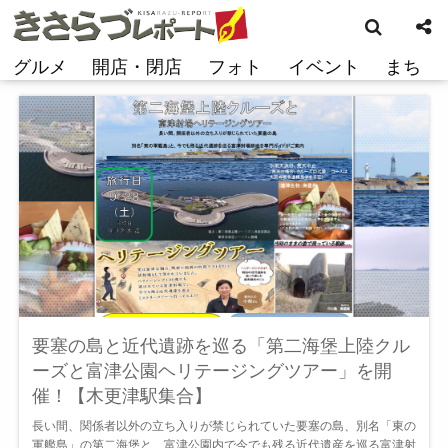
検
コ
索
ン
テ
グルメ
開店・閉店
フォト
イベント
まち
ン
ツ
へ
ス
キ
ッ
プ
要塞の島と近代遺跡を巡る「第二海堡上陸クル
ーズと富津公園ヘリテージングツアー」を開
催！【木更津駅集合】
長い間、関係者以外の立ち入りが禁じられていた要塞の島、別名「東の
軍艦島」の第二海堡と、富津公園内で今でも残る近代遺産を巡る富津射