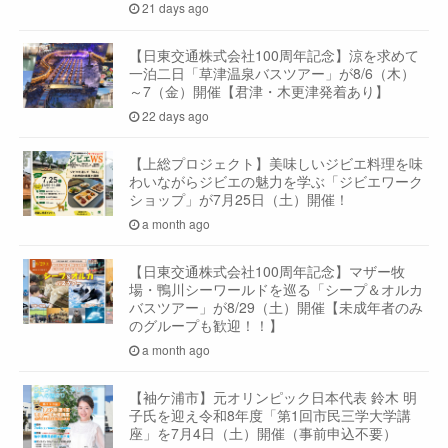
21 days ago
【日東交通株式会社100周年記念】涼を求めて
一泊二日「草津温泉バスツアー」が8/6（木）
～7（金）開催【君津・木更津発着あり】
22 days ago
【上総プロジェクト】美味しいジビエ料理を味
わいながらジビエの魅力を学ぶ「ジビエワーク
ショップ」が7月25日（土）開催！
a month ago
【日東交通株式会社100周年記念】マザー牧
場・鴨川シーワールドを巡る「シープ＆オルカ
バスツアー」が8/29（土）開催【未成年者のみ
のグループも歓迎！！】
a month ago
【袖ケ浦市】元オリンピック日本代表 鈴木 明
子氏を迎え令和8年度「第1回市民三学大学講
座」を7月4日（土）開催（事前申込不要）