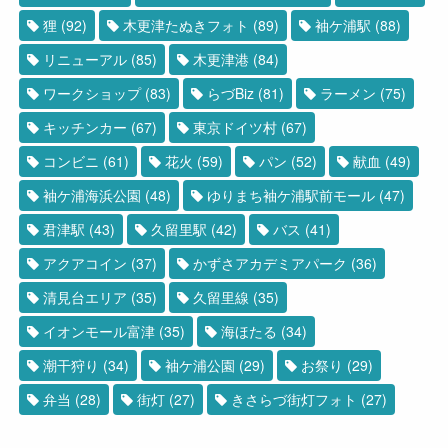
狸
(92)
木更津たぬきフォト
(89)
袖ケ浦駅
(88)
リニューアル
(85)
木更津港
(84)
ワークショップ
(83)
らづBiz
(81)
ラーメン
(75)
キッチンカー
(67)
東京ドイツ村
(67)
コンビニ
(61)
花火
(59)
パン
(52)
献血
(49)
袖ケ浦海浜公園
(48)
ゆりまち袖ケ浦駅前モール
(47)
君津駅
(43)
久留里駅
(42)
バス
(41)
アクアコイン
(37)
かずさアカデミアパーク
(36)
清見台エリア
(35)
久留里線
(35)
イオンモール富津
(35)
海ほたる
(34)
潮干狩り
(34)
袖ケ浦公園
(29)
お祭り
(29)
弁当
(28)
街灯
(27)
きさらづ街灯フォト
(27)