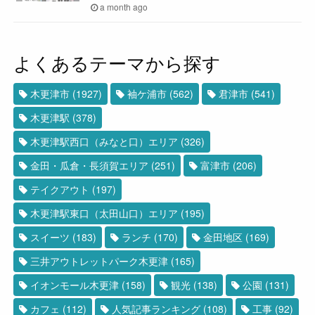
a month ago
よくあるテーマから探す
木更津市
(1927)
袖ケ浦市
(562)
君津市
(541)
木更津駅
(378)
木更津駅西口（みなと口）エリア
(326)
金田・瓜倉・長須賀エリア
(251)
富津市
(206)
テイクアウト
(197)
木更津駅東口（太田山口）エリア
(195)
スイーツ
(183)
ランチ
(170)
金田地区
(169)
三井アウトレットパーク木更津
(165)
イオンモール木更津
(158)
観光
(138)
公園
(131)
カフェ
(112)
人気記事ランキング
(108)
工事
(92)