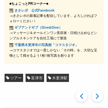
c
e
e
ck
■ちょこっとPRコーナー■
e
n
et
きさレポ 公式Facebook
→きさレポの新着記事を配信しています。よろしければフ
b
a
ォローください！
o
ギブアンドギブ（Give&Give）
o
→マッサージ＆オールインワン美容液・日焼け止めなどシ
ンプルスキンケアを自社工場にて製造
k
千葉県木更津市の写真館「コマスタジオ」
→コマスタジオでは一度しかない「その時」を、大切な宝
物として残せるよう1枚1枚写真を創ります
ツアー
富津市
木更津駅
過