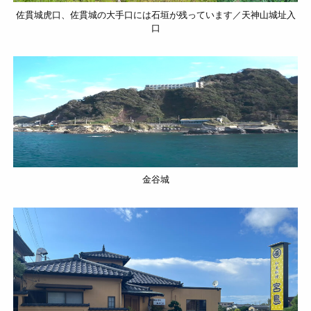
佐貫城虎口、佐貫城の大手口には石垣が残っています／天神山城址入
口
金谷城