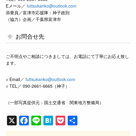
Eメール／
futtsukanko@outlook.com
添乗員／富津市応援隊：神子政則
（協力）企画／千葉県富津市
お問合せ先
ご不明点やご相談につきましては、お電話にて丁寧にお応え致し
ます。
○ Email／
futtsukanko@outlook.com
○ TEL／ 090-2661-6665（神子）
（一部写真提供元：国土交通省 関東地方整備局）
X
F
Li
H
P
共
a
n
at
o
有