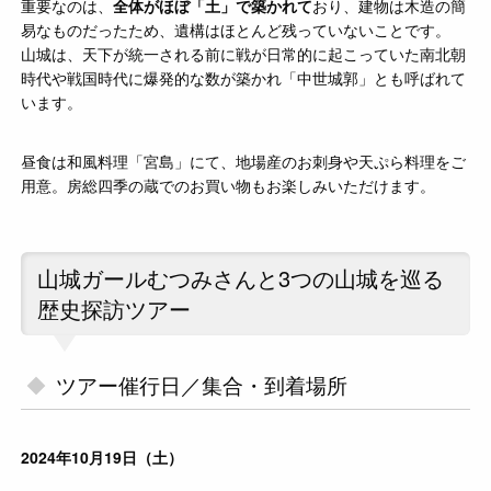
重要なのは、
全体がほぼ「土」で築かれて
おり、建物は木造の簡
易なものだったため、遺構はほとんど残っていないことです。
山城は、天下が統一される前に戦が日常的に起こっていた南北朝
時代や戦国時代に爆発的な数が築かれ「中世城郭」とも呼ばれて
います。
昼食は和風料理「宮島」にて、地場産のお刺身や天ぷら料理をご
用意。房総四季の蔵でのお買い物もお楽しみいただけます。
山城ガールむつみさんと3つの山城を巡る
歴史探訪ツアー
ツアー催行日／集合・到着場所
2024年10月19日（土）