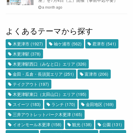
a month ago
よくあるテーマから探す
木更津市
(1927)
袖ケ浦市
(562)
君津市
(541)
木更津駅
(378)
木更津駅西口（みなと口）エリア
(326)
金田・瓜倉・長須賀エリア
(251)
富津市
(206)
テイクアウト
(197)
木更津駅東口（太田山口）エリア
(195)
スイーツ
(183)
ランチ
(170)
金田地区
(169)
三井アウトレットパーク木更津
(165)
イオンモール木更津
(158)
観光
(138)
公園
(131)