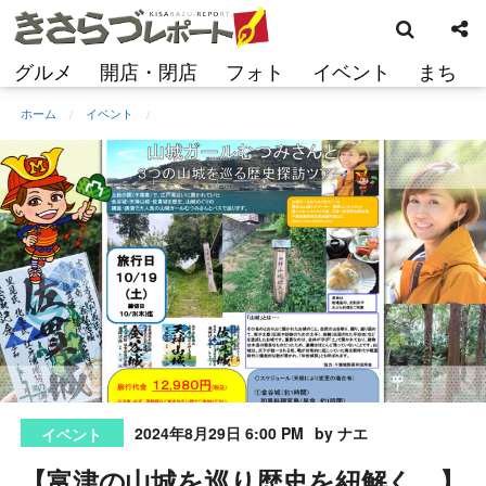
検
コ
索
ン
テ
グルメ
開店・閉店
フォト
イベント
まち
ン
ツ
ホーム
イベント
へ
ス
キ
ッ
プ
2024年8月29日 6:00 PM
by ナエ
イベント
【富津の山城を巡り歴史を紐解く…】