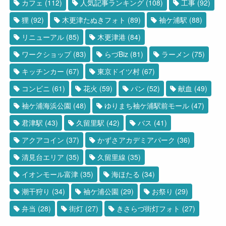
カフェ
(112)
人気記事ランキング
(108)
工事
(92)
狸
(92)
木更津たぬきフォト
(89)
袖ケ浦駅
(88)
リニューアル
(85)
木更津港
(84)
ワークショップ
(83)
らづBiz
(81)
ラーメン
(75)
キッチンカー
(67)
東京ドイツ村
(67)
コンビニ
(61)
花火
(59)
パン
(52)
献血
(49)
袖ケ浦海浜公園
(48)
ゆりまち袖ケ浦駅前モール
(47)
君津駅
(43)
久留里駅
(42)
バス
(41)
アクアコイン
(37)
かずさアカデミアパーク
(36)
清見台エリア
(35)
久留里線
(35)
イオンモール富津
(35)
海ほたる
(34)
潮干狩り
(34)
袖ケ浦公園
(29)
お祭り
(29)
弁当
(28)
街灯
(27)
きさらづ街灯フォト
(27)