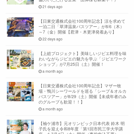
21 days ago
【日東交通株式会社100周年記念】涼を求めて
一泊二日「草津温泉バスツアー」が8/6（木）
～7（金）開催【君津・木更津発着あり】
22 days ago
【上総プロジェクト】美味しいジビエ料理を味
わいながらジビエの魅力を学ぶ「ジビエワーク
ショップ」が7月25日（土）開催！
a month ago
【日東交通株式会社100周年記念】マザー牧
場・鴨川シーワールドを巡る「シープ＆オルカ
バスツアー」が8/29（土）開催【未成年者のみ
のグループも歓迎！！】
a month ago
【袖ケ浦市】元オリンピック日本代表 鈴木 明
子氏を迎え令和8年度「第1回市民三学大学講
座」を7月4日（土）開催（事前申込不要）