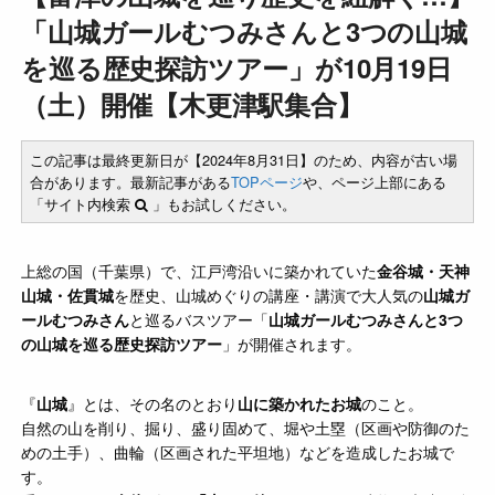
「山城ガールむつみさんと3つの山城
を巡る歴史探訪ツアー」が10月19日
（土）開催【木更津駅集合】
この記事は最終更新日が【2024年8月31日】のため、内容が古い場
合があります。最新記事がある
TOPページ
や、ページ上部にある
「サイト内検索
」もお試しください。
上総の国（千葉県）で、江戸湾沿いに築かれていた
金谷城・天神
山城・佐貫城
を歴史、山城めぐりの講座・講演で大人気の
山城ガ
ールむつみさん
と巡るバスツアー「
山城ガールむつみさんと3つ
の山城を巡る歴史探訪ツアー
」が開催されます。
『
山城
』とは、その名のとおり
山に築かれたお城
のこと。
自然の山を削り、掘り、盛り固めて、堀や土塁（区画や防御のた
めの土手）、曲輪（区画された平坦地）などを造成したお城で
す。