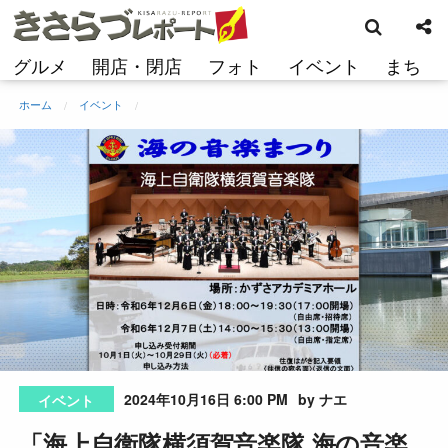
検
コ
索
ン
テ
グルメ
開店・閉店
フォト
イベント
まち
ン
ツ
ホーム
イベント
へ
ス
キ
ッ
プ
2024年10月16日 6:00 PM
by ナエ
イベント
「海上自衛隊横須賀音楽隊 海の音楽