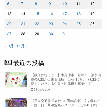
6
7
8
9
10
11
12
13
14
15
16
17
18
19
20
21
22
23
24
25
26
27
28
29
30
31
« 9月
11月 »
最近の投稿
【献血に行こう！】木更津市・君津市・袖ケ浦
市の献血が出来る場所・日程【8月】（献血に
協力いただける企業・団体様も募集中！）
21 days ago
【日東交通株式会社100周年記念】涼を求めて
一泊二日「草津温泉バスツアー」が8/6（木）