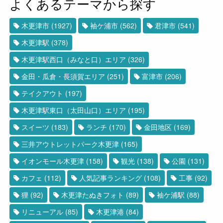
よくあるテーマから探す
木更津市
(1927)
袖ケ浦市
(562)
君津市
(541)
木更津駅
(378)
木更津駅西口（みなと口）エリア
(326)
金田・瓜倉・長須賀エリア
(251)
富津市
(206)
テイクアウト
(197)
木更津駅東口（太田山口）エリア
(195)
スイーツ
(183)
ランチ
(170)
金田地区
(169)
三井アウトレットパーク木更津
(165)
イオンモール木更津
(158)
観光
(138)
公園
(131)
カフェ
(112)
人気記事ランキング
(108)
工事
(92)
狸
(92)
木更津たぬきフォト
(89)
袖ケ浦駅
(88)
リニューアル
(85)
木更津港
(84)