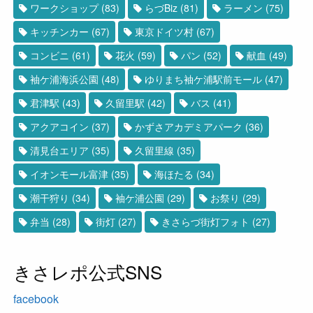
ワークショップ
(83)
らづBiz
(81)
ラーメン
(75)
キッチンカー
(67)
東京ドイツ村
(67)
コンビニ
(61)
花火
(59)
パン
(52)
献血
(49)
袖ケ浦海浜公園
(48)
ゆりまち袖ケ浦駅前モール
(47)
君津駅
(43)
久留里駅
(42)
バス
(41)
アクアコイン
(37)
かずさアカデミアパーク
(36)
清見台エリア
(35)
久留里線
(35)
イオンモール富津
(35)
海ほたる
(34)
潮干狩り
(34)
袖ケ浦公園
(29)
お祭り
(29)
弁当
(28)
街灯
(27)
きさらづ街灯フォト
(27)
きさレポ公式SNS
facebook