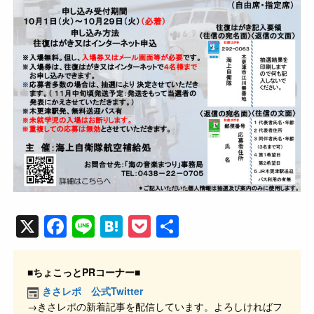
X
F
Li
H
P
共
a
n
at
o
有
c
e
e
ck
■ちょこっとPRコーナー■
e
n
et
きさレポ 公式Twitter
→きさレポの新着記事を配信しています。よろしければフ