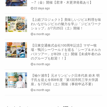
～7（金）開催【君津・木更津発着あり】
22 days ago
【上総プロジェクト】美味しいジビエ料理を味
わいながらジビエの魅力を学ぶ「ジビエワーク
ショップ」が7月25日（土）開催！
a month ago
【日東交通株式会社100周年記念】マザー牧
場・鴨川シーワールドを巡る「シープ＆オルカ
バスツアー」が8/29（土）開催【未成年者のみ
のグループも歓迎！！】
a month ago
【袖ケ浦市】元オリンピック日本代表 鈴木 明
子氏を迎え令和8年度「第1回市民三学大学講
座」を7月4日（土）開催（事前申込不要）
a month ago