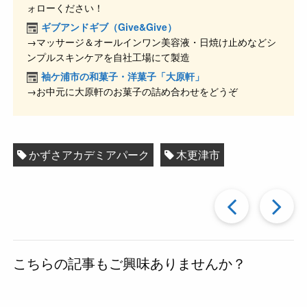
b
a
ォローください！
o
ギブアンドギブ（Give&Give）
o
→マッサージ＆オールインワン美容液・日焼け止めなどシ
ンプルスキンケアを自社工場にて製造
k
袖ケ浦市の和菓子・洋菓子「大原軒」
→お中元に大原軒のお菓子の詰め合わせをどうぞ
かずさアカデミアパーク
木更津市
過
去
こちらの記事もご興味ありませんか？
の