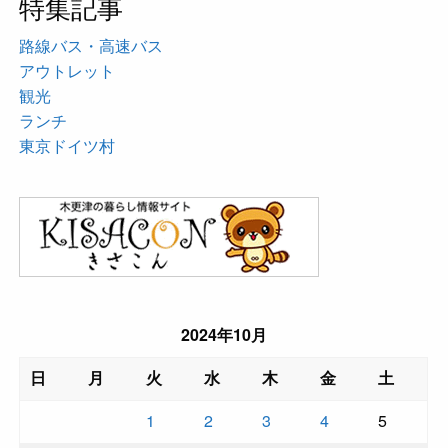
特集記事
路線バス・高速バス
アウトレット
観光
ランチ
東京ドイツ村
2024年10月
日
月
火
水
木
金
土
1
2
3
4
5